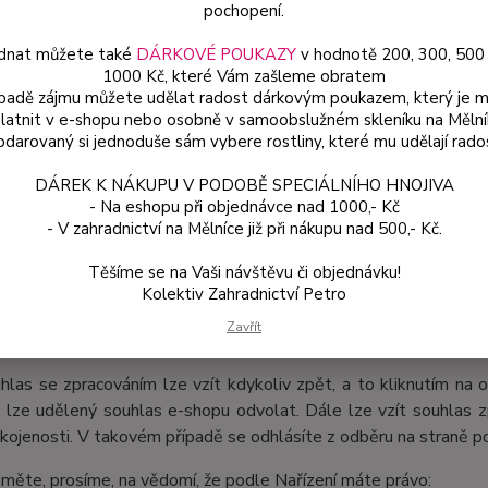
pochopení.
emailovou adresu
informace o zakoupeném zboží
dnat můžete také
DÁRKOVÉ POUKAZY
v hodnotě 200, 300, 500
1000 Kč, které Vám zašleme obratem
e uvedené osobní údaje budou zpracovány za účelem:
ípadě zájmu můžete udělat radost dárkovým poukazem, který je 
latnit v e-shopu nebo osobně v samoobslužném skleníku na Mělní
zaslání dotazníků pro zjištění zákaznické spokojenosti
darovaný si jednoduše sám vybere rostliny, které mu udělají rado
hlas udělujete na zpracování po dobu 60 dní a to za účelem:
DÁREK K NÁKUPU V PODOBĚ SPECIÁLNÍHO HNOJIVA
zaslání dotazníků pro zjištění zákaznické spokojenosti
- Na eshopu při objednávce nad 1000,- Kč
zpracování těchto osobních údajů Správce využívá tyto Zpracova
- V zahradnictví na Mělníce již při nákupu nad 500,- Kč.
Poskytovatel služby Zboží.cz, provozované společností Sezna
Těšíme se na Vaši návštěvu či objednávku!
Případně další poskytovatelé zpracovatelských softwarů, služ
Kolektiv Zahradnictví Petro
nevyužívá
Zavřít
bní údaje nebudou předány mimo území EU.
hlas se zpracováním lze vzít kdykoliv zpět, a to kliknutím na 
 lze udělený souhlas e-shopu odvolat. Dále lze vzít souhlas z
kojenosti. V takovém případě se odhlásíte z odběru na straně p
měte, prosíme, na vědomí, že podle Nařízení máte právo: