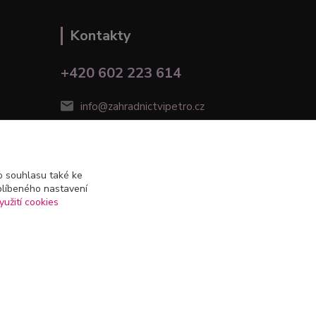
Kontakty
+420 602 223 614
info@zahradnictvipetro.cz
 souhlasu také ke
blíbeného nastavení
yužití cookies
Vytvořeno na
Eshop-rychle.cz