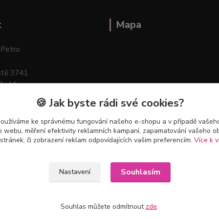
t
Mapa
 Petro
stě 3741
ík–Mlazice
🍪 Jak byste rádi své cookies?
používáme ke správnému fungování našeho e-shopu a v případě vašeho
k o webu, měření efektivity reklamních kampaní, zapamatování vašeho o
 stránek, či zobrazení reklam odpovídajících vašim preferencím.
Více k v
Souhlasím
Nastavení
Souhlas můžete odmítnout
zde
.