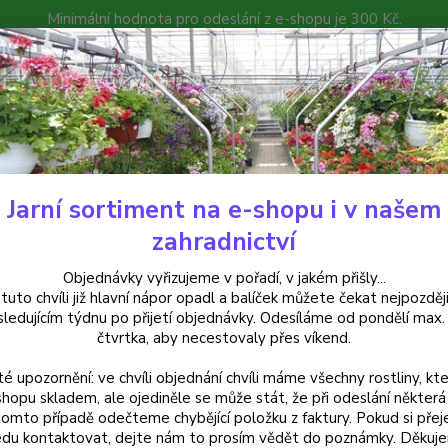
Minimální hodnota pro odeslání z e-shopu je 300 Kč.
íček můžete čekat nejpozději v následujícím týdnu po přijetí objedná
atalog
Poradna
Kontakty
Nevíte
Hledat
+420
Jarní sortiment na e-shopu i v našem
ouhlas se zpracováním osobních údajů pro účely zaslání dotazníku zákaznic
zahradnictví
las se zpracováním osobních úda
Objednávky vyřizujeme v pořadí, v jakém přišly...
 tuto chvíli již hlavní nápor opadl a balíček můžete čekat nejpozději
zníku zákaznické spokojenosti o
sledujícím týdnu po přijetí objednávky. Odesíláme od pondělí max.
čtvrtka, aby necestovaly přes víkend.
lujete tímto souhlas společnosti Tomáš Petro, se sídlem 
té upozornění: ve chvíli objednání chvíli máme všechny rostliny, kte
rávce“
), aby ve smyslu nařízení Evropského parlamentu a Rady 
shopu skladem, ale ojediněle se může stát, že při odeslání některá 
zpracováním osobních údajů a o volném pohybu těchto údajů a 
tomto případě odečteme chybějící položku z faktury. Pokud si přej
bních údajů) (dále jen
„Nařízení“
), zpracovával/a následující osob
du kontaktovat, dejte nám to prosím vědět do poznámky. Děkuj