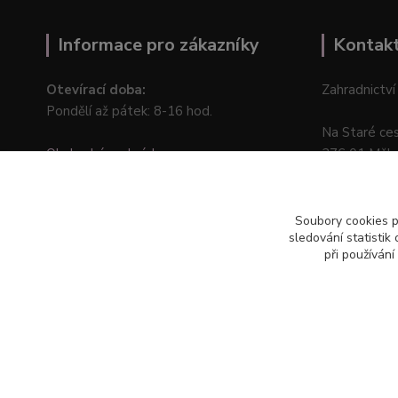
Informace pro zákazníky
Kontak
Otevírací doba:
Zahradnictví
Pondělí až pátek: 8-16 hod.
Na Staré ce
Obchodní podmínky
276 01 Měln
Online odstoupení od kupní smlouvy
Soubory cookies 
sledování statisti
při používání