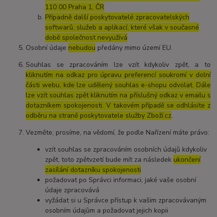
110 00 Praha 1, ČR
Případně další poskytovatelé zpracovatelských
softwarů, služeb a aplikací, které však v současné
době společnost nevyužívá
Osobní údaje
nebudou
předány mimo území EU.
Souhlas se zpracováním lze vzít kdykoliv zpět, a to
kliknutím na odkaz pro úpravu preferencí soukromí v dolní
části webu, kde lze udělený souhlas e-shopu odvolat. Dále
lze vzít souhlas zpět kliknutím na příslušný odkaz v emailu s
dotazníkem spokojenosti. V takovém případě se odhlásíte z
odběru na straně poskytovatele služby Zboží.cz
.
Vezměte, prosíme, na vědomí, že podle Nařízení máte právo:
vzít souhlas se zpracováním osobních údajů kdykoliv
zpět, toto zpětvzetí bude mít za následek
ukončení
zasílání dotazníku spokojenosti
požadovat po Správci informaci, jaké vaše osobní
údaje zpracovává
vyžádat si u Správce přístup k vašim zpracovávaným
osobním údajům a požadovat jejich kopii