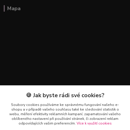
Mapa
🍪 Jak byste rádi své cookies?
Kontakty
Soubory cookies používáme ke správnému fungování našeho e-
+420 602 223 614
shopu a v případě vašeho souhlasu také ke sledování statistik o
webu, měření efektivity reklamních kampaní, zapamatování vašeho
oblíbeného nastavení při používání stránek, či zobrazení reklam
info@zahradnictvipetro.cz
odpovídajících vašim preferencím.
Více k využití cookies