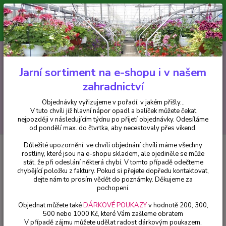
Minimální hodnota pro odeslání z e-shopu je 300 Kč.
V tuto chvíli již hlavní nápor objednávek opadl a balíček můžete čekat
nejpozději v následujícím týdnu po přijetí objednávky. Objednávky
vyřizujeme v pořadí, v jakém přišly...
0
ks
CZK
+420 602 223 614
za
0 Kč
Jarní sortiment na e-shopu i v našem
zahradnictví
Menu
Objednávky vyřizujeme v pořadí, v jakém přišly...
V tuto chvíli již hlavní nápor opadl a balíček můžete čekat
Hledat
nejpozději v následujícím týdnu po přijetí objednávky. Odesíláme
od pondělí max. do čtvrtka, aby necestovaly přes víkend.
Důležité upozornění: ve chvíli objednání chvíli máme všechny
Úvod
Souhlas se zpracováním osobních údajů pro účely zaslání dotazníku
rostliny, které jsou na e-shopu skladem, ale ojediněle se může
zákaznické spokojenosti od Favi.cz
stát, že při odeslání některá chybí. V tomto případě odečteme
chybějící položku z faktury. Pokud si přejete dopředu kontaktovat,
Souhlas se zpracováním osobních
dejte nám to prosím vědět do poznámky. Děkujeme za
pochopení.
údajů pro účely zaslání dotazníku
Objednat můžete také
DÁRKOVÉ POUKAZY
v hodnotě 200, 300,
zákaznické spokojenosti od Favi.cz
500 nebo 1000 Kč, které Vám zašleme obratem
V případě zájmu můžete udělat radost dárkovým poukazem,