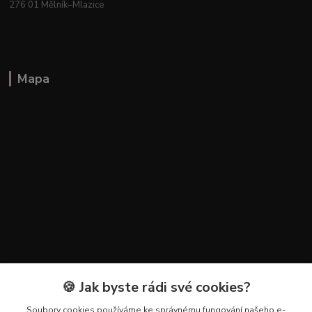
276 01 Mělník–Mlazice
Mapa
🍪 Jak byste rádi své cookies?
Kontakty
Soubory cookies používáme ke správnému fungování našeho e-