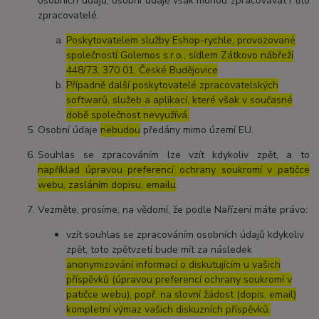
osobních údajů, osobní údaje však mohou zpracovávat i tito
zpracovatelé:
Poskytovatelem služby Eshop-rychle, provozované
společností Golemos s.r.o., sídlem Zátkovo nábřeží
448/73, 370 01, České Budějovice
Případně další poskytovatelé zpracovatelských
softwarů, služeb a aplikací, které však v současné
době společnost nevyužívá.
Osobní údaje
nebudou
předány mimo území EU.
Souhlas se zpracováním lze vzít kdykoliv zpět, a to
například úpravou preferencí ochrany soukromí v patičce
webu, zasláním dopisu, emailu
.
Vezměte, prosíme, na vědomí, že podle Nařízení máte právo:
vzít souhlas se zpracováním osobních údajů kdykoliv
zpět, toto zpětvzetí bude mít za následek
anonymizování informací o diskutujícím u vašich
příspěvků (úpravou preferencí ochrany soukromí v
patičce webu), popř. na slovní žádost (dopis, email)
kompletní výmaz vašich diskuzních příspěvků.