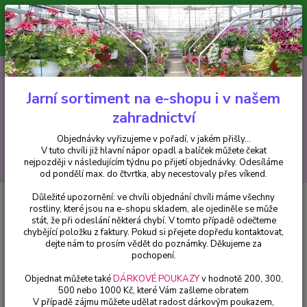
Minimální hodnota pro odeslání z e-shopu je 300 Kč.
V tuto chvíli již hlavní nápor objednávek opadl a balíček můžete čekat
nejpozději v následujícím týdnu po přijetí objednávky. Objednávky
vyřizujeme v pořadí, v jakém přišly...
0
ks
CZK
+420 602 223 614
za
0 Kč
Jarní sortiment na e-shopu i v našem
zahradnictví
Menu
Objednávky vyřizujeme v pořadí, v jakém přišly...
V tuto chvíli již hlavní nápor opadl a balíček můžete čekat
Hledat
nejpozději v následujícím týdnu po přijetí objednávky. Odesíláme
od pondělí max. do čtvrtka, aby necestovaly přes víkend.
Důležité upozornění: ve chvíli objednání chvíli máme všechny
Úvod
Souhlas se zpracováním osobních údajů pro účely diskuzních
rostliny, které jsou na e-shopu skladem, ale ojediněle se může
příspěvků a komentářů
stát, že při odeslání některá chybí. V tomto případě odečteme
chybějící položku z faktury. Pokud si přejete dopředu kontaktovat,
Souhlas se zpracováním osobních
dejte nám to prosím vědět do poznámky. Děkujeme za
pochopení.
údajů pro účely diskuzních
Objednat můžete také
DÁRKOVÉ POUKAZY
v hodnotě 200, 300,
příspěvků a komentářů
500 nebo 1000 Kč, které Vám zašleme obratem
V případě zájmu můžete udělat radost dárkovým poukazem,