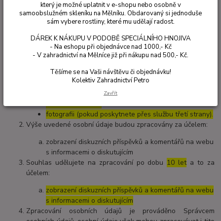
Udělujete tímto souhlas ……………..., se sídlem ………………, IČ
který je možné uplatnit v e-shopu nebo osobně v
samoobslužném skleníku na Mělníku. Obdarovaný si jednoduše
………………., zapsaná u ………………… , oddíl …, vložka …..
(dále jen
sám vybere rostliny, které mu udělají radost.
„Správce“
), aby ve smyslu nařízení Evropského parlamentu
a Rady (EU) č. 2016/679 o ochraně fyzických osob v
DÁREK K NÁKUPU V PODOBĚ SPECIÁLNÍHO HNOJIVA
souvislosti se zpracováním osobních údajů a o volném
- Na eshopu při objednávce nad 1000,- Kč
- V zahradnictví na Mělníce již při nákupu nad 500,- Kč.
pohybu těchto údajů a o zrušení směrnice 95/46/ES (obecné
nařízení o ochraně osobních údajů) (dále jen
„Nařízení“
),
Těšíme se na Vaši návštěvu či objednávku!
zpracovával/a následující osobní údaje:
Kolektiv Zahradnictví Petro
jméno / přezdívku
Zavřít
emailovou adresu
fotografii (pokud poskytnete přes službu třetí strany).
Výše uvedené osobní údaje budou zpracovány za účelem:
zobrazení diskuzních příspěvků a komentářů na webu
s informacemi o diskutujícím
Souhlas udělujete na zpracování po dobu
10 let
a to za
účelem:
zobrazení diskuzních příspěvků a komentářů na webu
s informacemi o diskutujícím
Zpracování osobních údajů je prováděno Správcem