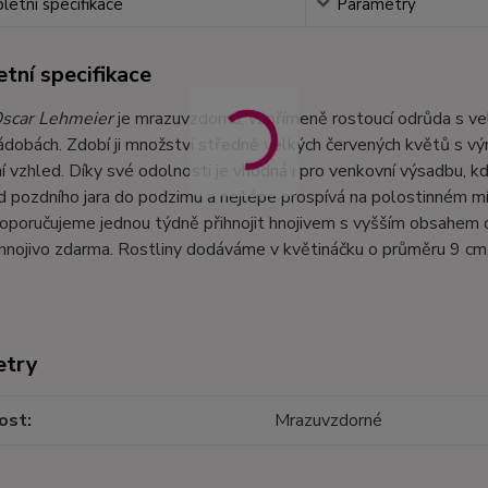
etní specifikace
Parametry
tní specifikace
scar Lehmeier
je mrazuvzdorná, vzpřímeně rostoucí odrůda s ve
ádobách. Zdobí ji množství středně velkých červených květů s výr
í vzhled. Díky své odolnosti je vhodná i pro venkovní výsadbu,
 pozdního jara do podzimu a nejlépe prospívá na polostinném mís
oporučujeme jednou týdně přihnojit hnojivem s vyšším obsahem d
 hnojivo zdarma. Rostliny dodáváme v květináčku o průměru 9 cm
etry
ost
Mrazuvzdorné