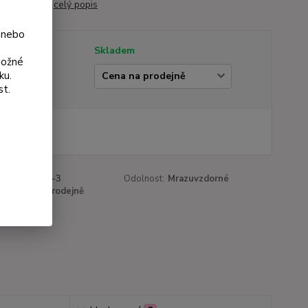
áčku Ø 9 cm.
celý popis
 nebo
tupnost
Skladem
možné
ku.
ianta
st.
 Kč
Kč
bez DPH
roduktu:
816-3
Odolnost:
Mrazuvzdorné
a:
Cena na prodejně