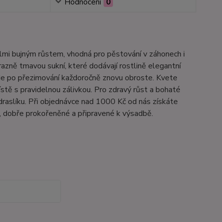
Hodnocení
0
lmi bujným růstem, vhodná pro pěstování v záhonech i
azně tmavou sukní, které dodávají rostlině elegantní
 kde po přezimování každoročně znovu obroste. Kvete
tě s pravidelnou zálivkou. Pro zdravý růst a bohaté
raslíku. Při objednávce nad 1000 Kč od nás získáte
, dobře prokořeněné a připravené k výsadbě.