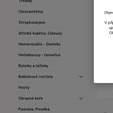
Trvalky
Chryzantémy
Obje
Streptocarpus
V př
up
Ob
Africké kopřivy, Coleusy
Hemerocallis - Denivky
Helleborusy - čemeřice
Bylinky a léčivky
Balkónové rostliny
Hosty
Okrasné keře
Paeonia, Pivoňka