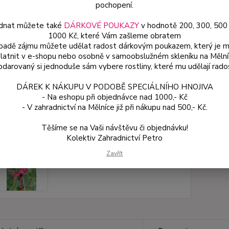
květin
pochopení.
dnat můžete také
DÁRKOVÉ POUKAZY
v hodnotě 200, 300, 500
1000 Kč, které Vám zašleme obratem
Dos
ípadě zájmu můžete udělat radost dárkovým poukazem, který je 
latnit v e-shopu nebo osobně v samoobslužném skleníku na Mělní
Var
darovaný si jednoduše sám vybere rostliny, které mu udělají rado
DÁREK K NÁKUPU V PODOBĚ SPECIÁLNÍHO HNOJIVA
49
- Na eshopu při objednávce nad 1000,- Kč
44 
- V zahradnictví na Mělníce již při nákupu nad 500,- Kč.
Těšíme se na Vaši návštěvu či objednávku!
Číslo p
Kolektiv Zahradnictví Petro
Variant
Zavřít