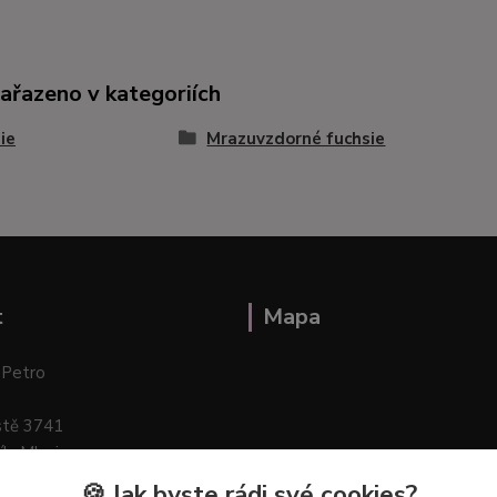
zařazeno v kategoriích
ie
Mrazuvzdorné fuchsie
t
Mapa
 Petro
stě 3741
ík–Mlazice
🍪 Jak byste rádi své cookies?