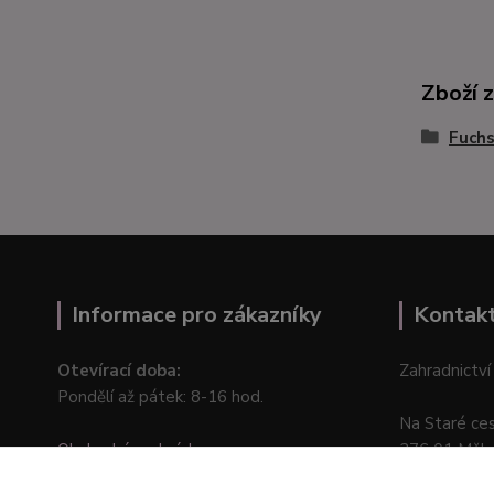
Zboží 
Fuchs
Informace pro zákazníky
Kontak
Otevírací doba:
Zahradnictví
Pondělí až pátek: 8-16 hod.
Na Staré ce
Obchodní podmínky
276 01 Měln
Online odstoupení od kupní smlouvy