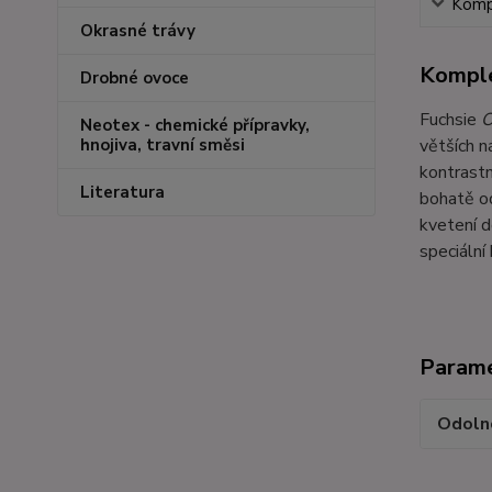
Kompl
Okrasné trávy
Komple
Drobné ovoce
Fuchsie
O
Neotex - chemické přípravky,
větších n
hnojiva, travní směsi
kontrastn
Literatura
bohatě od
kvetení d
speciální
Param
Odoln