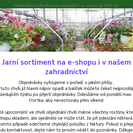
Minimální hodnota pro odeslání z e-shopu je 300 Kč.
íček můžete čekat nejpozději v následujícím týdnu po přijetí objedná
atalog
Poradna
Kontakty
Nevíte
Hledat
+420
Jarní sortiment na e-shopu i v našem
uchsie
Oscar Lehmeier Fuchsie-mrazuvzdorná - cena na prodejně
zahradnictví
r Lehmeier Fuchsie-mrazuvzdorn
Objednávky vyřizujeme v pořadí, v jakém přišly...
 tuto chvíli již hlavní nápor opadl a balíček můžete čekat nejpozději
sledujícím týdnu po přijetí objednávky. Odesíláme od pondělí max.
čtvrtka, aby necestovaly přes víkend.
Mrazuv
té upozornění: ve chvíli objednání chvíli máme všechny rostliny, kte
rostou
shopu skladem, ale ojediněle se může stát, že při odeslání některá 
Vhodná
tomto případě odečteme chybějící položku z faktury. Pokud si přej
přihno
du kontaktovat, dejte nám to prosím vědět do poznámky. Děkuj