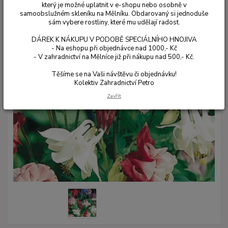
který je možné uplatnit v e-shopu nebo osobně v
samoobslužném skleníku na Mělníku. Obdarovaný si jednoduše
sám vybere rostliny, které mu udělají radost.
DÁREK K NÁKUPU V PODOBĚ SPECIÁLNÍHO HNOJIVA
- Na eshopu při objednávce nad 1000,- Kč
- V zahradnictví na Mělníce již při nákupu nad 500,- Kč.
Těšíme se na Vaši návštěvu či objednávku!
Kolektiv Zahradnictví Petro
Zavřít