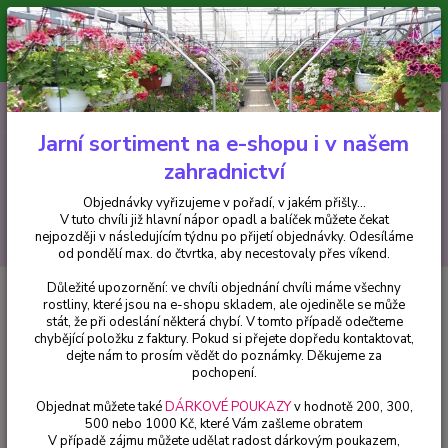
Minimální hodnota pro odeslání z e-shopu je 300 Kč.
V tuto chvíli již hlavní nápor objednávek opadl a balíček můžete čekat
nejpozději v následujícím týdnu po přijetí objednávky. Objednávky
vyřizujeme v pořadí, v jakém přišly...
0
ks
CZK
+420 602 223 614
za
0 Kč
Jarní sortiment na e-shopu i v našem
zahradnictví
Menu
Objednávky vyřizujeme v pořadí, v jakém přišly...
V tuto chvíli již hlavní nápor opadl a balíček můžete čekat
Hledat
nejpozději v následujícím týdnu po přijetí objednávky. Odesíláme
od pondělí max. do čtvrtka, aby necestovaly přes víkend.
Důležité upozornění: ve chvíli objednání chvíli máme všechny
Úvod
Trvalky
Orlíček skalkový (Aquilegia Careulea)
rostliny, které jsou na e-shopu skladem, ale ojediněle se může
stát, že při odeslání některá chybí. V tomto případě odečteme
Orlíček skalkový (Aquilegia
chybějící položku z faktury. Pokud si přejete dopředu kontaktovat,
Careulea)
dejte nám to prosím vědět do poznámky. Děkujeme za
pochopení.
Objednat můžete také
DÁRKOVÉ POUKAZY
v hodnotě 200, 300,
500 nebo 1000 Kč, které Vám zašleme obratem
V případě zájmu můžete udělat radost dárkovým poukazem,