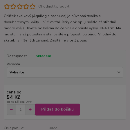
Ohodnotit produkt
Orlíček skalkový (Aquilegia caerulea) je půvabná trvalka s
dvoubarevnými květy – bílé vnitřní lístky obklopují světle až středně
modré vnější. Kvete od května do června a dorůstá výšky 30–40 cm. Má
rád slunná až polostinná stanoviště a propustnou půdu. Vhodný do
skalek i smíšených záhonů. Zasíláme v
celý popis
Dostupnost
Skladem
Varianta
cena od
54 Kč
od
48 Kč
bez DPH
Přidat do košíku
Číslo produktu:
3077