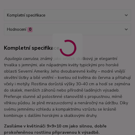
Kompletní specifikace
Hodnocení
0
Kompletní specifikace
Aquilegia caerulea
, známý jako orlíček skalkový, je elegantní
trvalka s jemnými, ale nápadnými květy typickými pro horské
oblasti Severní Ameriky. Jeho dvoubarevné květy – modré vnější
okvětní lístky a bílé vnitřní – kvetou od května do června a přitahují
včely i motýly. Rostlina dorůstá výšky 30–40 cm a hodí se zejména
do skalek, menších záhonů nebo přírodně laděných výsadeb.
Preferuje slunné až polostinné stanoviště s propustnou, mírně
vlhkou půdou. Je plně mrazuvzdorný a nenáročný na údržbu. Díky
svému jemnému vzhledu a kompaktnímu vzrůstu se krásně
kombinuje s dalšími horskými a skalkovými druhy.
Zasíláme v květináči 9×9×10 cm jako silnou, dobře
prokořeněnou rostlinu připravenou k výsadbě.