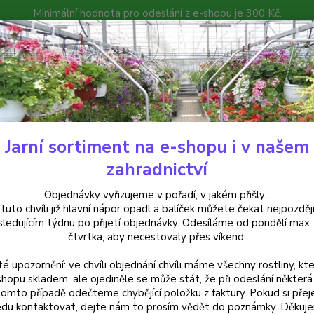
Minimální hodnota pro odeslání z e-shopu je 300 Kč.
íček můžete čekat nejpozději v následujícím týdnu po přijetí objedná
atalog
Poradna
Kontakty
Nevíte
Hledat
+420
Jarní sortiment na e-shopu i v našem
ylinky a léčivky
Oparovník- Plectranthus - 1 ks
zahradnictví
ovník- Plectranthus - 1 ks
Objednávky vyřizujeme v pořadí, v jakém přišly...
 tuto chvíli již hlavní nápor opadl a balíček můžete čekat nejpozději
sledujícím týdnu po přijetí objednávky. Odesíláme od pondělí max.
čtvrtka, aby necestovaly přes víkend.
Oparovn
té upozornění: ve chvíli objednání chvíli máme všechny rostliny, kte
Používá
shopu skladem, ale ojediněle se může stát, že při odeslání některá 
do čaj
tomto případě odečteme chybějící položku z faktury. Pokud si přej
stanovi
du kontaktovat, dejte nám to prosím vědět do poznámky. Děkuj