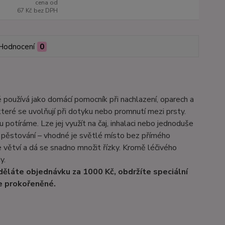
cena od
67 Kč
bez DPH
Hodnocení
0
ě používá jako domácí pomocník při nachlazení, oparech a
 které se uvolňují při dotyku nebo promnutí mezi prsty.
 potíráme. Lze jej využít na čaj, inhalaci nebo jednoduše
na pěstování – vhodné je světlé místo bez přímého
e větví a dá se snadno množit řízky. Kromě léčivého
y.
děláte objednávku za 1000 Kč, obdržíte speciální
ře prokořeněné.