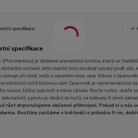
etní specifikace
tní specifikace
 (Plectranthus) je oblíbená aromatická rostlina, která se tradičn
s dýchacími cestami. Jeho masité listy obsahují vysoký podíl silic,
 ulevuje při rýmě, kašli a ucpaném nosu, opar šťávou z oparovníku
ní místnosti svěží bylinnou vůní. Oparovník je velmi nenáročný 
ho slunce, běžný substrát a mírná zálivka. Roste rychle, dobře s
 i dekorativní, a proto je ideální do bytů, na balkony či zimní zahrad
vý růst doporučujeme občasné přihnojení. Pokud si u nás u
zdarma. Rostliny zasíláme v květináči o průměru 9 cm, dob