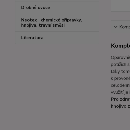
Drobné ovoce
Neotex - chemické přípravky,
hnojiva, travní směsi
Kompl
Literatura
Komple
Oparovník
potížích 
Díky tomu
k provoně
celodenní
využití je
Pro zdra
hnojivo 