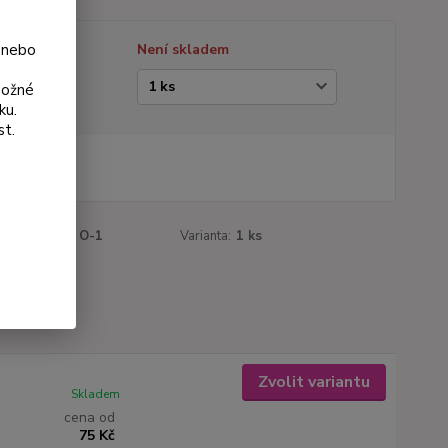
 nebo
tupnost
Není skladem
ianta
možné
ku.
st.
 Kč
Kč
bez DPH
roduktu:
137 O-1
Varianta:
1 ks
Zvolit variantu
Skladem
cena od
75 Kč