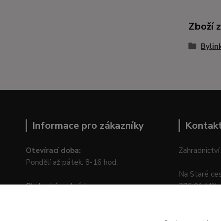
Zboží 
Bylin
Informace pro zákazníky
Kontak
Otevírací doba:
Zahradnictví
Pondělí až pátek: 8-16 hod.
Na Staré ce
Obchodní podmínky
276 01 Měln
Online odstoupení od kupní smlouvy