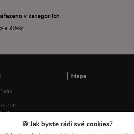
zařazeno v kategoriích
ky a léčivky
t
Mapa
 Petro
stě 3741
ík–Mlazice
🍪 Jak byste rádi své cookies?