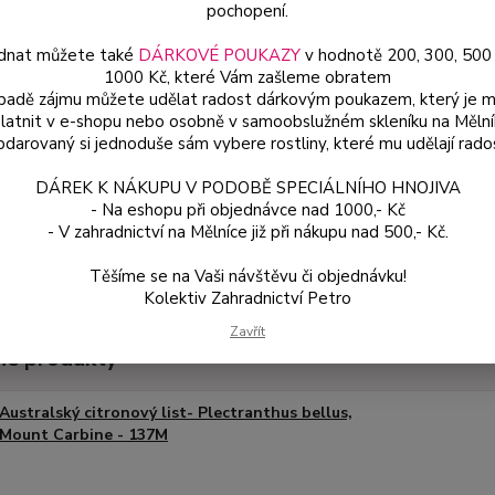
pochopení.
dnat můžete také
DÁRKOVÉ POUKAZY
v hodnotě 200, 300, 500
Dos
1000 Kč, které Vám zašleme obratem
Var
ípadě zájmu můžete udělat radost dárkovým poukazem, který je 
latnit v e-shopu nebo osobně v samoobslužném skleníku na Mělní
darovaný si jednoduše sám vybere rostliny, které mu udělají rado
59
DÁREK K NÁKUPU V PODOBĚ SPECIÁLNÍHO HNOJIVA
53 
- Na eshopu při objednávce nad 1000,- Kč
- V zahradnictví na Mělníce již při nákupu nad 500,- Kč.
Číslo p
Těšíme se na Vaši návštěvu či objednávku!
Kolektiv Zahradnictví Petro
Zavřít
é produkty
Australský citronový list- Plectranthus bellus,
Mount Carbine - 137M