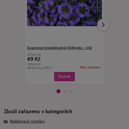
Scaevola tmavěmodrá Vějířovka - 102
Scaevola bíl
cena od
cena od
49 Kč
49 Kč
cena od
cena od
Není skladem
44 Kč
bez DPH
44 Kč
bez D
Detail
Zboží zařazeno v kategoriích
Balkónové rostliny