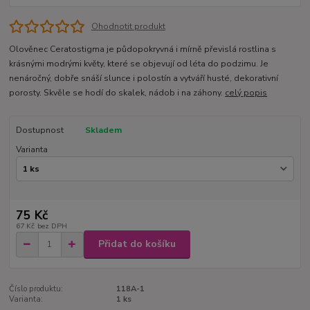
Ohodnotit produkt
Olověnec Ceratostigma je půdopokryvná i mírně převislá rostlina s
krásnými modrými květy, které se objevují od léta do podzimu. Je
nenáročný, dobře snáší slunce i polostín a vytváří husté, dekorativní
porosty. Skvěle se hodí do skalek, nádob i na záhony.
celý popis
Dostupnost
Skladem
Varianta
75 Kč
67 Kč
bez DPH
Přidat do košíku
Číslo produktu:
118A-1
Varianta:
1 ks