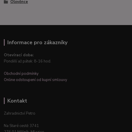
Olověnce
Informace pro zákazníky
Otevírací doba:
Pondělí až pátek: 8-16 hod.
Obchodní podmínky
Online odstoupení od kupní smlouvy
Kontakt
Zahradnictví Petro
Na Staré cestě 3741
276 01 Mělník–Mlazice