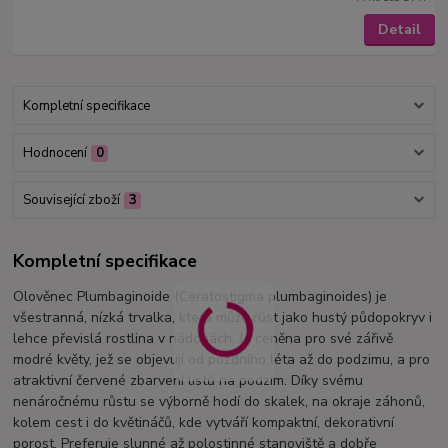
Detail
Kompletní specifikace
Hodnocení
0
Související zboží
3
Kompletní specifikace
Olověnec Plumbaginoide (Ceratostigma plumbaginoides) je
všestranná, nízká trvalka, která může růst jako hustý půdopokryv i
lehce převislá rostlina v nádobách. Je ceněna pro své zářivě
modré květy, jež se objevují od pozdního léta až do podzimu, a pro
atraktivní červené zbarvení listů na podzim. Díky svému
nenáročnému růstu se výborně hodí do skalek, na okraje záhonů,
kolem cest i do květináčů, kde vytváří kompaktní, dekorativní
porost. Preferuje slunné až polostinné stanoviště a dobře