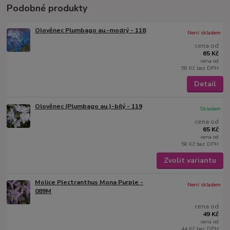
Podobné produkty
Olověnec Plumbago au.-modrý - 118
Není skladem
cena od
65 Kč
cena od
58 Kč
bez DPH
Detail
Olověnec (Plumbago au.)-bílý - 119
Skladem
cena od
65 Kč
cena od
58 Kč
bez DPH
Zvolit variantu
Molice Plectranthus Mona Purple -
Není skladem
089M
cena od
49 Kč
cena od
44 Kč
bez DPH