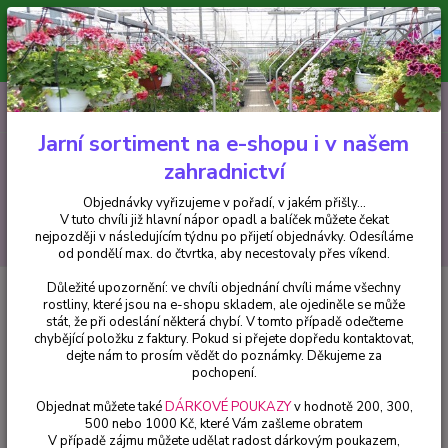
Minimální hodnota pro odeslání z e-shopu je 300 Kč.
V tuto chvíli již hlavní nápor objednávek opadl a balíček můžete čekat
nejpozději v následujícím týdnu po přijetí objednávky. Objednávky
vyřizujeme v pořadí, v jakém přišly...
0
ks
CZK
+420 602 223 614
za
0 Kč
Jarní sortiment na e-shopu i v našem
zahradnictví
Menu
Objednávky vyřizujeme v pořadí, v jakém přišly...
V tuto chvíli již hlavní nápor opadl a balíček můžete čekat
Hledat
nejpozději v následujícím týdnu po přijetí objednávky. Odesíláme
od pondělí max. do čtvrtka, aby necestovaly přes víkend.
Důležité upozornění: ve chvíli objednání chvíli máme všechny
Úvod
Balkónové rostliny
Olověnec převislý (Plumbaginoide
rostliny, které jsou na e-shopu skladem, ale ojediněle se může
Ceratostigma ) - 1 ks
stát, že při odeslání některá chybí. V tomto případě odečteme
chybějící položku z faktury. Pokud si přejete dopředu kontaktovat,
Olověnec převislý (Plumbaginoide
dejte nám to prosím vědět do poznámky. Děkujeme za
Ceratostigma ) - 1 ks
pochopení.
Objednat můžete také
DÁRKOVÉ POUKAZY
v hodnotě 200, 300,
500 nebo 1000 Kč, které Vám zašleme obratem
V případě zájmu můžete udělat radost dárkovým poukazem,