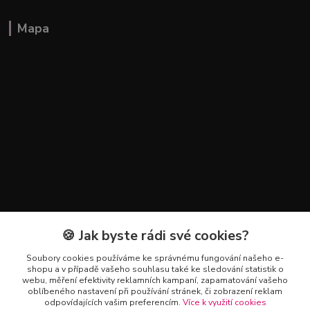
Mapa
🍪 Jak byste rádi své cookies?
Kontakty
Soubory cookies používáme ke správnému fungování našeho e-
+420 602 223 614
shopu a v případě vašeho souhlasu také ke sledování statistik o
webu, měření efektivity reklamních kampaní, zapamatování vašeho
oblíbeného nastavení při používání stránek, či zobrazení reklam
info@zahradnictvipetro.cz
odpovídajících vašim preferencím.
Více k využití cookies