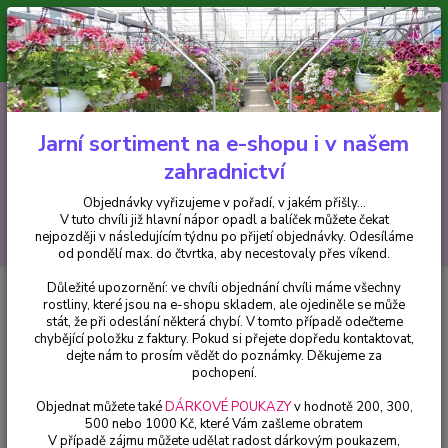
Minimální hodnota pro odeslání z e-shopu je 300 Kč.
V tuto chvíli již hlavní nápor objednávek opadl a balíček můžete čekat
nejpozději v následujícím týdnu po přijetí objednávky. Objednávky
vyřizujeme v pořadí, v jakém přišly...
0
ks
CZK
+420 602 223 614
za
0 Kč
Jarní sortiment na e-shopu i v našem
zahradnictví
Menu
Objednávky vyřizujeme v pořadí, v jakém přišly...
V tuto chvíli již hlavní nápor opadl a balíček můžete čekat
Hledat
nejpozději v následujícím týdnu po přijetí objednávky. Odesíláme
od pondělí max. do čtvrtka, aby necestovaly přes víkend.
Důležité upozornění: ve chvíli objednání chvíli máme všechny
Úvod
Fuchsie
Olive Smith Fuchsie - 1 ks
rostliny, které jsou na e-shopu skladem, ale ojediněle se může
stát, že při odeslání některá chybí. V tomto případě odečteme
Olive Smith Fuchsie - 1 ks
chybějící položku z faktury. Pokud si přejete dopředu kontaktovat,
dejte nám to prosím vědět do poznámky. Děkujeme za
pochopení.
Objednat můžete také
DÁRKOVÉ POUKAZY
v hodnotě 200, 300,
500 nebo 1000 Kč, které Vám zašleme obratem
V případě zájmu můžete udělat radost dárkovým poukazem,