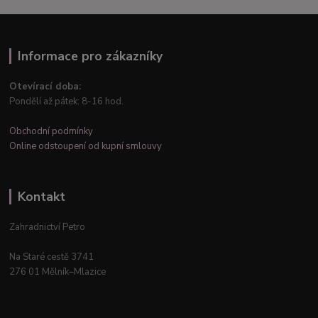
Informace pro zákazníky
Otevírací doba:
Pondělí až pátek: 8-16 hod.
Obchodní podmínky
Online odstoupení od kupní smlouvy
Kontakt
Zahradnictví Petro
Na Staré cestě 3741
276 01 Mělník–Mlazice