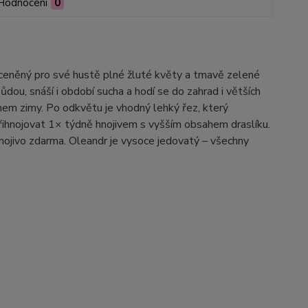
Hodnocení
0
ř ceněný pro své hustě plné žluté květy a tmavě zelené
dou, snáší i období sucha a hodí se do zahrad i větších
hem zimy. Po odkvětu je vhodný lehký řez, který
přihnojovat 1× týdně hnojivem s vyšším obsahem draslíku.
nojivo zdarma. Oleandr je vysoce jedovatý – všechny