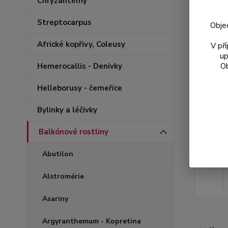
Chryzantémy
Streptocarpus
Obje
Africké kopřivy, Coleusy
V př
up
Ob
Hemerocallis - Denivky
Helleborusy - čemeřice
Bylinky a léčivky
Balkónové rostliny
Abutilon
Alstromérie
Asariny
Argyranthemum - Kopretina