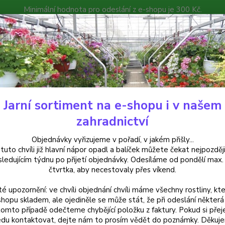
Minimální hodnota pro odeslání z e-shopu je 300 Kč.
íček můžete čekat nejpozději v následujícím týdnu po přijetí objedná
atalog
Poradna
Kontakty
Nevíte
Hledat
+420
Jarní sortiment na e-shopu i v našem
alkónové rostliny
Oleandr žlutý- Nerium plnokvětý - 1 ks
zahradnictví
ndr žlutý- Nerium plnokvětý - 1
Objednávky vyřizujeme v pořadí, v jakém přišly...
 tuto chvíli již hlavní nápor opadl a balíček můžete čekat nejpozději
sledujícím týdnu po přijetí objednávky. Odesíláme od pondělí max.
čtvrtka, aby necestovaly přes víkend.
Oleand
té upozornění: ve chvíli objednání chvíli máme všechny rostliny, kte
plnými
shopu skladem, ale ojediněle se může stát, že při odeslání některá 
slunné
tomto případě odečteme chybějící položku z faktury. Pokud si přej
řez pr
du kontaktovat, dejte nám to prosím vědět do poznámky. Děkuj