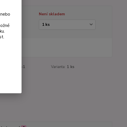
 nebo
tupnost
Není skladem
ianta
možné
ku.
st.
5 Kč
 Kč
bez DPH
roduktu:
178-1
Varianta:
1 ks