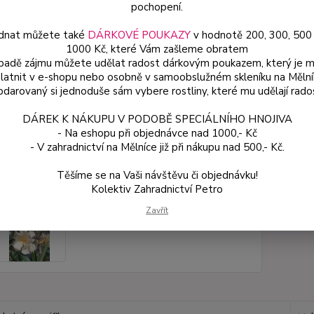
pochopení.
dnat můžete také
DÁRKOVÉ POUKAZY
v hodnotě 200, 300, 500
Dos
1000 Kč, které Vám zašleme obratem
Var
ípadě zájmu můžete udělat radost dárkovým poukazem, který je 
latnit v e-shopu nebo osobně v samoobslužném skleníku na Mělní
darovaný si jednoduše sám vybere rostliny, které mu udělají rado
14
DÁREK K NÁKUPU V PODOBĚ SPECIÁLNÍHO HNOJIVA
129
- Na eshopu při objednávce nad 1000,- Kč
- V zahradnictví na Mělníce již při nákupu nad 500,- Kč.
Číslo p
Těšíme se na Vaši návštěvu či objednávku!
Kolektiv Zahradnictví Petro
Zavřít