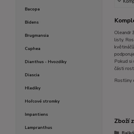
Kompl
Bacopa
Komple
Bidens
Oleandr ž
Brugmansia
listy. Ro
květináčů
Cuphea
podporuje
Pokud si 
Dianthus - Hvozdíky
části rost
Diascia
Rostliny
Hledíky
Hořcové stromky
Impantiens
Zboží 
Lampranthus
Balkó