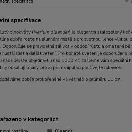
etní specifikace
tní specifikace
lutý plnokvětý (
Nerium oleander
) je elegantní stálezelený ke
stlina dobře roste na slunném místě s propustnou, lehce vlhkou pů
. Doporučuje se pravidelná zálivka v období růstu a omezená bě
 hustší růst a další kvetení. Pro bohaté kvetení je doporučeno 
u nás uděláte objednávku nad 1000 Kč, zašleme vám speciální h
liny obsahují toxiny, proto při manipulaci používejte rukavice.
 dodáváme dobře prokořeněné v květináči o průměru 11 cm.
zařazeno v kategoriích
nové rostliny
Oleandr