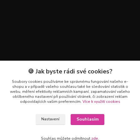
🍪 Jak byste rádi své cookies?
Kontakty
Soubory cookies používáme ke správnému fungování našeho e-
+420 602 223 614
shopu a v případě vašeho souhlasu také ke sledování statistik o
webu, měření efektivity reklamních kampaní, zapamatování vašeho
oblíbeného nastavení při používání stránek, či zobrazení reklam
info@zahradnictvipetro.cz
odpovídajících vašim preferencím.
Více k využití cookies
Souhlasím
Nastavení
Souhlas můžete odmítnout
zde
.