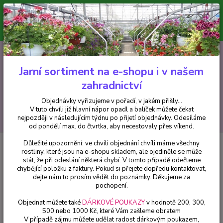
Minimální hodnota pro odeslání z e-shopu je 300 Kč.
V tuto chvíli již hlavní nápor objednávek opadl a balíček můžete čekat
nejpozději v následujícím týdnu po přijetí objednávky. Objednávky
vyřizujeme v pořadí, v jakém přišly...
0
ks
CZK
+420 602 223 614
za
0 Kč
Jarní sortiment na e-shopu i v našem
zahradnictví
Menu
Objednávky vyřizujeme v pořadí, v jakém přišly...
V tuto chvíli již hlavní nápor opadl a balíček můžete čekat
Hledat
nejpozději v následujícím týdnu po přijetí objednávky. Odesíláme
od pondělí max. do čtvrtka, aby necestovaly přes víkend.
Důležité upozornění: ve chvíli objednání chvíli máme všechny
Úvod
Balkónové rostliny
Oleandr Nerium Agnes Campbell - cena na
rostliny, které jsou na e-shopu skladem, ale ojediněle se může
prodejně
stát, že při odeslání některá chybí. V tomto případě odečteme
chybějící položku z faktury. Pokud si přejete dopředu kontaktovat,
Oleandr Nerium Agnes Campbell
dejte nám to prosím vědět do poznámky. Děkujeme za
- cena na prodejně
pochopení.
Objednat můžete také
DÁRKOVÉ POUKAZY
v hodnotě 200, 300,
500 nebo 1000 Kč, které Vám zašleme obratem
V případě zájmu můžete udělat radost dárkovým poukazem,