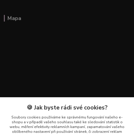
Mapa
🍪 Jak byste rádi své cookies?
Kontakty
Soubory cookies používáme ke správnému fungování našeho e-
+420 602 223 614
shopu a v případě vašeho souhlasu také ke sledování statistik o
webu, měření efektivity reklamních kampaní, zapamatování vašeho
oblíbeného nastavení při používání stránek, či zobrazení reklam
info@zahradnictvipetro.cz