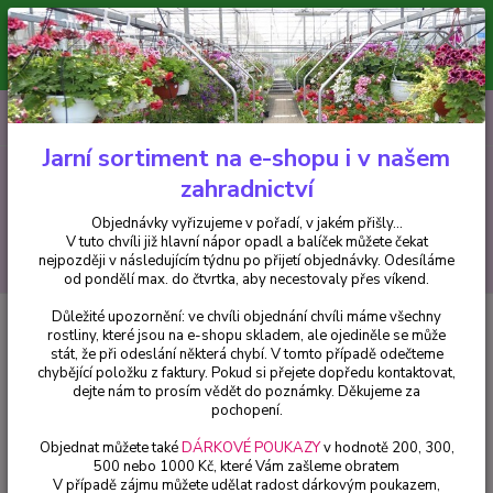
Minimální hodnota pro odeslání z e-shopu je 300 Kč.
V tuto chvíli již hlavní nápor objednávek opadl a balíček můžete čekat
nejpozději v následujícím týdnu po přijetí objednávky. Objednávky
vyřizujeme v pořadí, v jakém přišly...
0
ks
CZK
+420 602 223 614
za
0 Kč
Jarní sortiment na e-shopu i v našem
zahradnictví
Menu
Objednávky vyřizujeme v pořadí, v jakém přišly...
V tuto chvíli již hlavní nápor opadl a balíček můžete čekat
Hledat
nejpozději v následujícím týdnu po přijetí objednávky. Odesíláme
od pondělí max. do čtvrtka, aby necestovaly přes víkend.
Důležité upozornění: ve chvíli objednání chvíli máme všechny
Úvod
Balkónové rostliny
Oleandr Nerium Agnes Campbell - 178D
rostliny, které jsou na e-shopu skladem, ale ojediněle se může
stát, že při odeslání některá chybí. V tomto případě odečteme
Oleandr Nerium Agnes Campbell
chybějící položku z faktury. Pokud si přejete dopředu kontaktovat,
- 178D
dejte nám to prosím vědět do poznámky. Děkujeme za
pochopení.
Objednat můžete také
DÁRKOVÉ POUKAZY
v hodnotě 200, 300,
500 nebo 1000 Kč, které Vám zašleme obratem
V případě zájmu můžete udělat radost dárkovým poukazem,