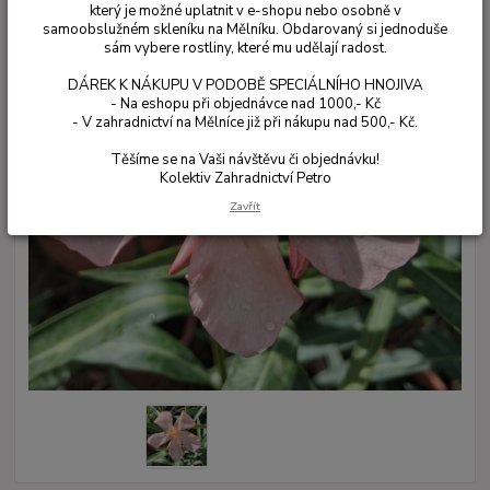
který je možné uplatnit v e-shopu nebo osobně v
samoobslužném skleníku na Mělníku. Obdarovaný si jednoduše
sám vybere rostliny, které mu udělají radost.
DÁREK K NÁKUPU V PODOBĚ SPECIÁLNÍHO HNOJIVA
- Na eshopu při objednávce nad 1000,- Kč
- V zahradnictví na Mělníce již při nákupu nad 500,- Kč.
Těšíme se na Vaši návštěvu či objednávku!
Kolektiv Zahradnictví Petro
Zavřít