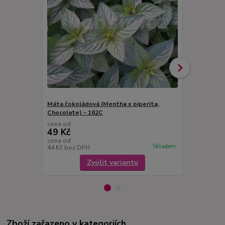
Máta čokoládová (Mentha x piperita,
Máta česnek
Chocolate) - 162C
cena od
cena od
49 Kč
49 Kč
cena od
cena od
Skladem
44 Kč
bez DPH
44 Kč
bez D
Zvolit variantu
Zboží zařazeno v kategoriích