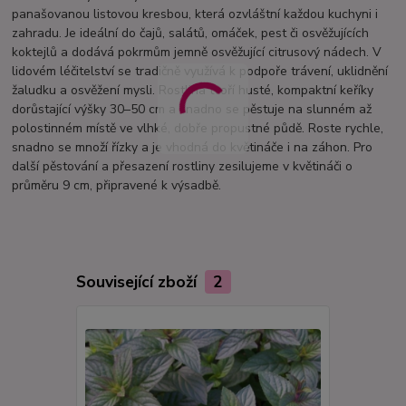
panašovanou listovou kresbou, která ozvláštní každou kuchyni i
zahradu. Je ideální do čajů, salátů, omáček, pest či osvěžujících
koktejlů a dodává pokrmům jemně osvěžující citrusový nádech. V
lidovém léčitelství se tradičně využívá k podpoře trávení, uklidnění
žaludku a osvěžení mysli. Rostlina tvoří husté, kompaktní keříky
dorůstající výšky 30–50 cm a snadno se pěstuje na slunném až
polostinném místě ve vlhké, dobře propustné půdě. Roste rychle,
snadno se množí řízky a je vhodná do květináče i na záhon. Pro
další pěstování a přesazení rostliny zesilujeme v květináči o
průměru 9 cm, připravené k výsadbě.
Související zboží
2