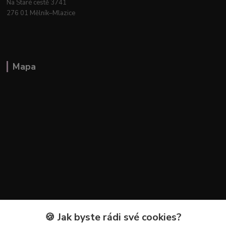
Na Staré cestě 3741
276 01 Mělník–Mlazice
Mapa
🍪 Jak byste rádi své cookies?
Kontakty