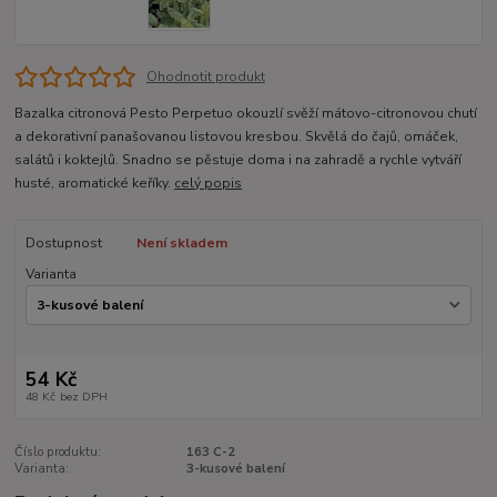
Ohodnotit produkt
Bazalka citronová Pesto Perpetuo okouzlí svěží mátovo-citronovou chutí
a dekorativní panašovanou listovou kresbou. Skvělá do čajů, omáček,
salátů i koktejlů. Snadno se pěstuje doma i na zahradě a rychle vytváří
husté, aromatické keříky.
celý popis
Dostupnost
Není skladem
Varianta
54 Kč
48 Kč
bez DPH
Číslo produktu:
163 C-2
Varianta:
3-kusové balení