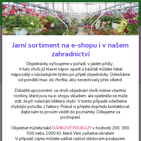
Minimální hodnota pro odeslání z e-shopu je 300 Kč.
V tuto chvíli již hlavní nápor objednávek opadl a balíček můžete čekat
nejpozději v následujícím týdnu po přijetí objednávky. Objednávky
vyřizujeme v pořadí, v jakém přišly...
0
ks
CZK
+420 602 223 614
za
0 Kč
Jarní sortiment na e-shopu i v našem
zahradnictví
Menu
Objednávky vyřizujeme v pořadí, v jakém přišly...
V tuto chvíli již hlavní nápor opadl a balíček můžete čekat
Hledat
nejpozději v následujícím týdnu po přijetí objednávky. Odesíláme
od pondělí max. do čtvrtka, aby necestovaly přes víkend.
Důležité upozornění: ve chvíli objednání chvíli máme všechny
Úvod
Bylinky a léčivky
Ocimum Bas. Pesto perpetou-Bazalka citronová -
rostliny, které jsou na e-shopu skladem, ale ojediněle se může
cena za kus v 3-kusovém balení
stát, že při odeslání některá chybí. V tomto případě odečteme
chybějící položku z faktury. Pokud si přejete dopředu kontaktovat,
Ocimum Bas. Pesto perpetou-
dejte nám to prosím vědět do poznámky. Děkujeme za
Bazalka citronová - cena za kus v
pochopení.
3-kusovém balení
Objednat můžete také
DÁRKOVÉ POUKAZY
v hodnotě 200, 300,
500 nebo 1000 Kč, které Vám zašleme obratem
V případě zájmu můžete udělat radost dárkovým poukazem,