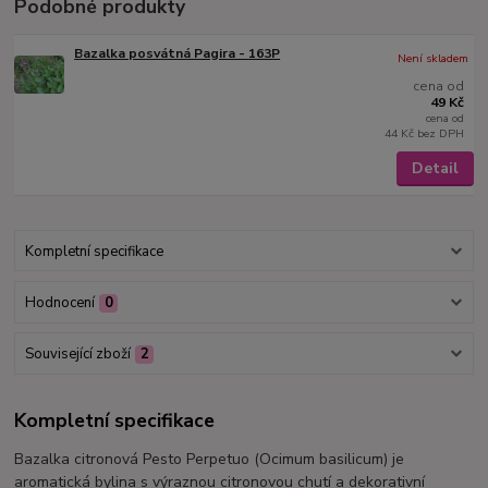
Podobné produkty
Bazalka posvátná Pagira - 163P
Není skladem
cena od
49 Kč
cena od
44 Kč
bez DPH
Detail
Kompletní specifikace
Hodnocení
0
Související zboží
2
Kompletní specifikace
Bazalka citronová Pesto Perpetuo (Ocimum basilicum) je
aromatická bylina s výraznou citronovou chutí a dekorativní