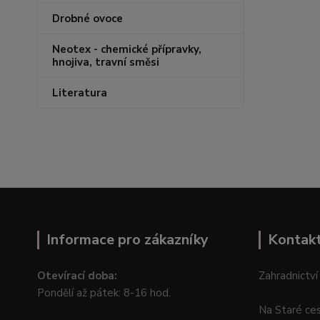
Drobné ovoce
Neotex - chemické přípravky,
hnojiva, travní směsi
Literatura
Informace pro zákazníky
Kontak
Otevírací doba:
Zahradnictví
Pondělí až pátek: 8-16 hod.
Na Staré ce