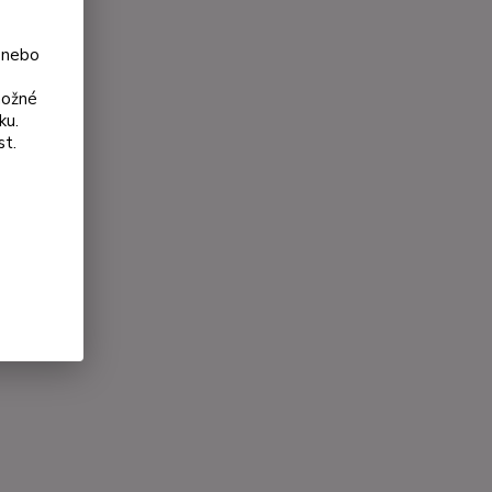
 nebo
možné
ku.
st.