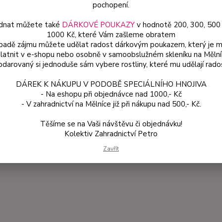
pochopení.
dnat můžete také
DÁRKOVÉ POUKAZY
v hodnotě 200, 300, 500
1000 Kč, které Vám zašleme obratem
ípadě zájmu můžete udělat radost dárkovým poukazem, který je 
latnit v e-shopu nebo osobně v samoobslužném skleníku na Mělní
darovaný si jednoduše sám vybere rostliny, které mu udělají rado
DÁREK K NÁKUPU V PODOBĚ SPECIÁLNÍHO HNOJIVA
- Na eshopu při objednávce nad 1000,- Kč
- V zahradnictví na Mělníce již při nákupu nad 500,- Kč.
Těšíme se na Vaši návštěvu či objednávku!
Kolektiv Zahradnictví Petro
Zavřít