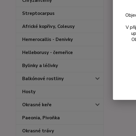
Chryzantémy
Streptocarpus
Obje
Africké kopřivy, Coleusy
V př
up
Ob
Hemerocallis - Denivky
Helleborusy - čemeřice
Bylinky a léčivky
Balkónové rostliny
Hosty
Okrasné keře
Paeonia, Pivoňka
Okrasné trávy