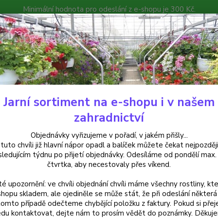
Minimální hodnota pro odeslání z e-shopu je 300 Kč.
íček můžete čekat nejpozději v následujícím týdnu po přijetí objedná
atalog
Poradna
Kontakty
Nevíte
Hledat
+420
Jarní sortiment na e-shopu i v našem
ovinky
Novinky lze snadno editovat a přidávat
zahradnictví
nky lze snadno editovat a přidá
Objednávky vyřizujeme v pořadí, v jakém přišly...
 tuto chvíli již hlavní nápor opadl a balíček můžete čekat nejpozději
sledujícím týdnu po přijetí objednávky. Odesíláme od pondělí max.
5
čtvrtka, aby necestovaly přes víkend.
inek lze editovat v nabídce Obsah webu - Struktura webu - Novi
té upozornění: ve chvíli objednání chvíli máme všechny rostliny, kte
shopu skladem, ale ojediněle se může stát, že při odeslání některá 
kazníkům, že to u vás žije.
tomto případě odečteme chybějící položku z faktury. Pokud si přej
du kontaktovat, dejte nám to prosím vědět do poznámky. Děkuj