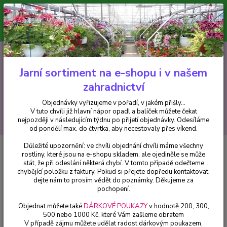
Minimální hodnota pro odeslání z e-shopu je 300 Kč.
V tuto chvíli již hlavní nápor objednávek opadl a balíček můžete čekat
nejpozději v následujícím týdnu po přijetí objednávky. Objednávky
vyřizujeme v pořadí, v jakém přišly...
0
ks
CZK
+420 602 223 614
za
0 Kč
Jarní sortiment na e-shopu i v našem
zahradnictví
Menu
Objednávky vyřizujeme v pořadí, v jakém přišly...
V tuto chvíli již hlavní nápor opadl a balíček můžete čekat
Hledat
nejpozději v následujícím týdnu po přijetí objednávky. Odesíláme
od pondělí max. do čtvrtka, aby necestovaly přes víkend.
Důležité upozornění: ve chvíli objednání chvíli máme všechny
Úvod
Fuchsie
Niedersachsen Fuchsie - cena na prodejně
rostliny, které jsou na e-shopu skladem, ale ojediněle se může
stát, že při odeslání některá chybí. V tomto případě odečteme
Niedersachsen Fuchsie - cena na
chybějící položku z faktury. Pokud si přejete dopředu kontaktovat,
prodejně
dejte nám to prosím vědět do poznámky. Děkujeme za
pochopení.
Objednat můžete také
DÁRKOVÉ POUKAZY
v hodnotě 200, 300,
500 nebo 1000 Kč, které Vám zašleme obratem
V případě zájmu můžete udělat radost dárkovým poukazem,