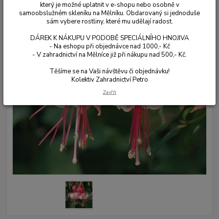
který je možné uplatnit v e-shopu nebo osobně v
samoobslužném skleníku na Mělníku. Obdarovaný si jednoduše
sám vybere rostliny, které mu udělají radost.
DÁREK K NÁKUPU V PODOBĚ SPECIÁLNÍHO HNOJIVA
- Na eshopu při objednávce nad 1000,- Kč
- V zahradnictví na Mělníce již při nákupu nad 500,- Kč.
Těšíme se na Vaši návštěvu či objednávku!
Kolektiv Zahradnictví Petro
Zavřít