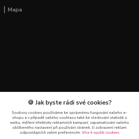
Mapa
🍪 Jak byste rádi své cookies?
Kontakty
Soubory cookies používáme ke správnému fungování našeho e-
+420 602 223 614
shopu a v případě vašeho souhlasu také ke sledování statistik o
webu, měření efektivity reklamních kampaní, zapamatování vašeho
oblíbeného nastavení při používání stránek, či zobrazení reklam
info@zahradnictvipetro.cz
odpovídajících vašim preferencím.
Více k využití cookies