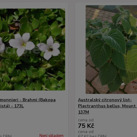
monnieri - Brahmi (Bakopa
Australský citronový list-
istá) - 173L
Plectranthus bellus, Mount 
137M
cena od
75 Kč
cena od
Není skladem
z DPH
67 Kč
bez DPH