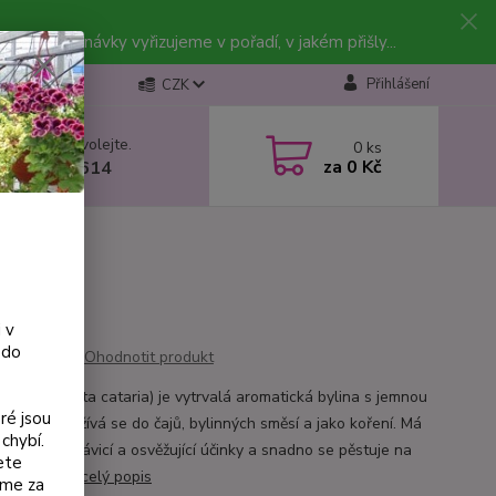
vky. Objednávky vyřizujeme v pořadí, v jakém přišly...
Přihlášení
CZK
 si rady? Zavolejte.
0
ks
za
0 Kč
 602 223 614
 v
 do
Ohodnotit produkt
kočičí (Nepeta cataria) je vytrvalá aromatická bylina s jemnou
ré jsou
u vůní. Používá se do čajů, bylinných směsí a jako koření. Má
chybí.
klidňující, trávicí a osvěžující účinky a snadno se pěstuje na
ete
ch místech.
celý popis
eme za