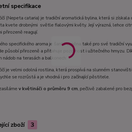
tní specifikace
ičí (Nepeta cataria) je tradiční aromatická bylina, která si získal
a kvete drobnými světle fialovými květy. Její výrazná, lehce c
i přirozeně reagují.
ho specifického aroma je šanta ceněna také pro své tradiční vyu
de působí přirozeně a přitahuje pozornost i užitečného hmyzu. D
h nádob na terasách a balkonech.
ičí je velmi odolná rostlina, která prospívá na slunném stanovišt
ychle se rozrůstá a je vhodná i pro začínající pěstitele.
 zasíláme
v květináči o průměru 9 cm
, pečlivě zabalené pro be
jící zboží
3