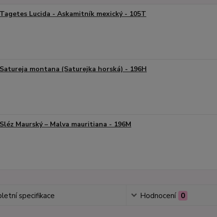
Tagetes Lucida - Askamitník mexický - 105T
Satureja montana (Saturejka horská) - 196H
Sléz Maurský – Malva mauritiana - 196M
etní specifikace
Hodnocení
0