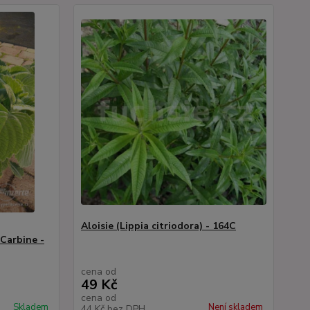
Aloisie (Lippia citriodora) - 164C
Carbine -
cena od
49 Kč
cena od
Skladem
Není skladem
44 Kč
bez DPH