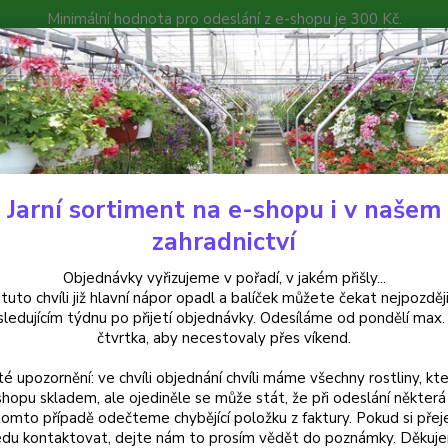
Minimální hodnota pro odeslání z e-shopu je 300 Kč.
íček můžete čekat nejpozději v následujícím týdnu po přijetí objedná
atalog
Poradna
Kontakty
Nevíte
Hledat
+420
Jarní sortiment na e-shopu i v našem
ylinky a léčivky
Nepeta cataria - šanta kočičí - 196S
zahradnictví
ta cataria - šanta kočičí - 196S
Objednávky vyřizujeme v pořadí, v jakém přišly...
 tuto chvíli již hlavní nápor opadl a balíček můžete čekat nejpozději
sledujícím týdnu po přijetí objednávky. Odesíláme od pondělí max.
čtvrtka, aby necestovaly přes víkend.
Šanta 
té upozornění: ve chvíli objednání chvíli máme všechny rostliny, kte
mátovo
shopu skladem, ale ojediněle se může stát, že při odeslání některá 
mírné u
tomto případě odečteme chybějící položku z faktury. Pokud si přej
slunný
du kontaktovat, dejte nám to prosím vědět do poznámky. Děkuj