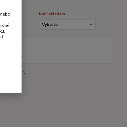
 nebo
tupnost
Není skladem
ianta
možné
ku.
st.
na od
 Kč
44 Kč
bez DPH
roduktu:
196 S