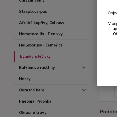
Chryzantémy
Streptocarpus
Obje
Africké kopřivy, Coleusy
V př
up
Ob
Hemerocallis - Denivky
Helleborusy - čemeřice
Bylinky a léčivky
Balkónové rostliny
Hosty
Okrasné keře
Paeonia, Pivoňka
Podobn
Okrasné trávy