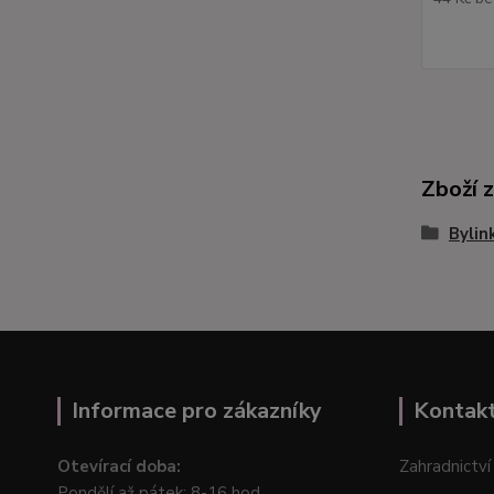
Zboží 
Bylin
Informace pro zákazníky
Kontak
Otevírací doba:
Zahradnictví
Pondělí až pátek: 8-16 hod.