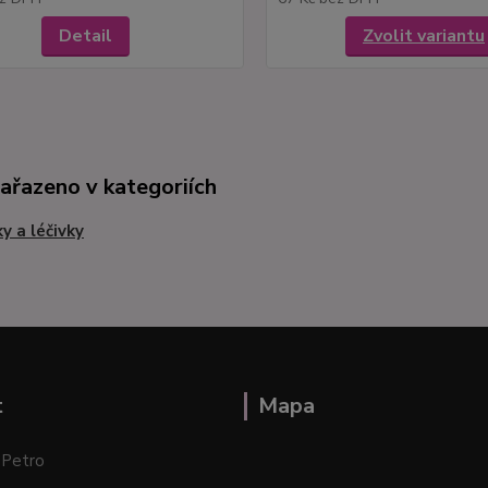
Detail
Zvolit variantu
zařazeno v kategoriích
ky a léčivky
t
Mapa
 Petro