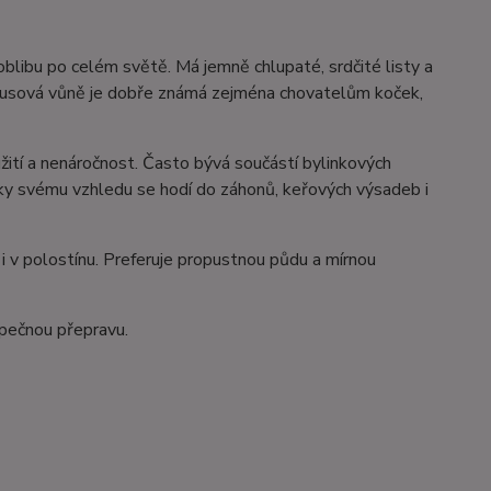
a oblibu po celém světě. Má jemně chlupaté, srdčité listy a
itrusová vůně je dobře známá zejména chovatelům koček,
žití a nenáročnost. Často bývá součástí bylinkových
íky svému vzhledu se hodí do záhonů, keřových výsadeb i
i i v polostínu. Preferuje propustnou půdu a mírnou
zpečnou přepravu.