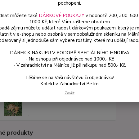
pochopení.
dnat můžete také
DÁRKOVÉ POUKAZY
v hodnotě 200, 300, 500
Dos
1000 Kč, které Vám zašleme obratem
Var
ípadě zájmu můžete udělat radost dárkovým poukazem, který je 
latnit v e-shopu nebo osobně v samoobslužném skleníku na Mělní
darovaný si jednoduše sám vybere rostliny, které mu udělají rado
ce
DÁREK K NÁKUPU V PODOBĚ SPECIÁLNÍHO HNOJIVA
49
- Na eshopu při objednávce nad 1000,- Kč
od
- V zahradnictví na Mělníce již při nákupu nad 500,- Kč.
Těšíme se na Vaši návštěvu či objednávku!
Číslo p
Kolektiv Zahradnictví Petro
Zavřít
é produkty