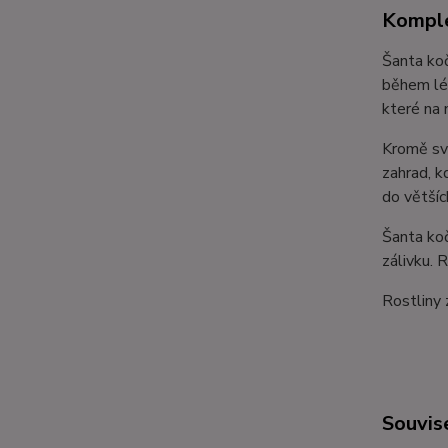
Komple
Šanta koč
během lét
které na n
Kromě své
zahrad, k
do většíc
Šanta koč
zálivku. R
Rostliny
Souvise