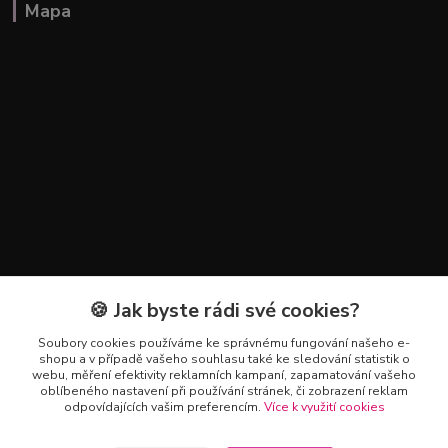
Mapa
🍪 Jak byste rádi své cookies?
Kontakty
Soubory cookies používáme ke správnému fungování našeho e-
+420 602 223 614
shopu a v případě vašeho souhlasu také ke sledování statistik o
webu, měření efektivity reklamních kampaní, zapamatování vašeho
oblíbeného nastavení při používání stránek, či zobrazení reklam
info@zahradnictvipetro.cz
odpovídajících vašim preferencím.
Více k využití cookies