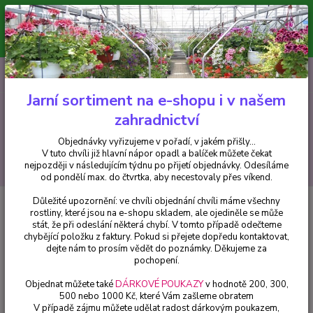
Minimální hodnota pro odeslání z e-shopu je 300 Kč.
V tuto chvíli již hlavní nápor objednávek opadl a balíček můžete čekat
nejpozději v následujícím týdnu po přijetí objednávky. Objednávky
vyřizujeme v pořadí, v jakém přišly...
0
ks
CZK
+420 602 223 614
za
0 Kč
Jarní sortiment na e-shopu i v našem
zahradnictví
Menu
Objednávky vyřizujeme v pořadí, v jakém přišly...
V tuto chvíli již hlavní nápor opadl a balíček můžete čekat
Hledat
nejpozději v následujícím týdnu po přijetí objednávky. Odesíláme
od pondělí max. do čtvrtka, aby necestovaly přes víkend.
Důležité upozornění: ve chvíli objednání chvíli máme všechny
Úvod
Neotex - chemické přípravky, hnojiva, travní směsi
Neotex ČERNÝ
rostliny, které jsou na e-shopu skladem, ale ojediněle se může
Rosteto 50g 10x3,2 m
stát, že při odeslání některá chybí. V tomto případě odečteme
chybějící položku z faktury. Pokud si přejete dopředu kontaktovat,
Neotex ČERNÝ Rosteto 50g
dejte nám to prosím vědět do poznámky. Děkujeme za
10x3,2 m
pochopení.
Objednat můžete také
DÁRKOVÉ POUKAZY
v hodnotě 200, 300,
500 nebo 1000 Kč, které Vám zašleme obratem
V případě zájmu můžete udělat radost dárkovým poukazem,