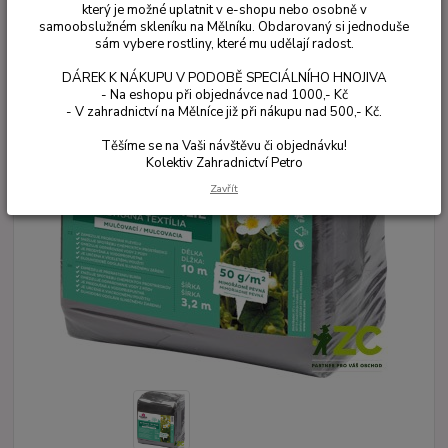
který je možné uplatnit v e-shopu nebo osobně v
samoobslužném skleníku na Mělníku. Obdarovaný si jednoduše
sám vybere rostliny, které mu udělají radost.
DÁREK K NÁKUPU V PODOBĚ SPECIÁLNÍHO HNOJIVA
- Na eshopu při objednávce nad 1000,- Kč
- V zahradnictví na Mělníce již při nákupu nad 500,- Kč.
Těšíme se na Vaši návštěvu či objednávku!
Kolektiv Zahradnictví Petro
Zavřít