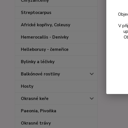
Chryzantémy
Streptocarpus
Obje
Africké kopřivy, Coleusy
V př
up
Ob
Hemerocallis - Denivky
Helleborusy - čemeřice
Zboží 
Bylinky a léčivky
Neote
Balkónové rostliny
přípr
směs
Hosty
Okrasné keře
Paeonia, Pivoňka
Okrasné trávy