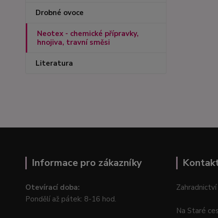
Drobné ovoce
Neotex - chemické přípravky,
hnojiva, travní směsi
Literatura
Informace pro zákazníky
Kontak
Otevírací doba:
Zahradnictví
Pondělí až pátek: 8-16 hod.
Na Staré ce