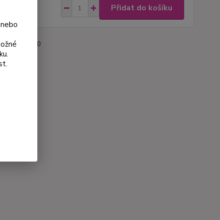
4 Kč
Přidat do košíku
 Kč
bez DPH
 nebo
možné
roduktu:
3510
ku.
st.