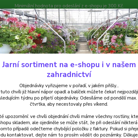
Minimální hodnota pro odeslání z e-shopu je 300 Kč.
íček můžete čekat nejpozději v následujícím týdnu po přijetí objedná
atalog
Poradna
Kontakty
Nevíte
Hledat
+420
Jarní sortiment na e-shopu i v našem
eotex - chemické přípravky, hnojiva, travní směsi
Neotex černý, netkaná t
zahradnictví
ex černý, netkaná textilie 10x1
Objednávky vyřizujeme v pořadí, v jakém přišly...
 tuto chvíli již hlavní nápor opadl a balíček můžete čekat nejpozději
sledujícím týdnu po přijetí objednávky. Odesíláme od pondělí max.
čtvrtka, aby necestovaly přes víkend.
té upozornění: ve chvíli objednání chvíli máme všechny rostliny, kte
Dos
shopu skladem, ale ojediněle se může stát, že při odeslání některá 
tomto případě odečteme chybějící položku z faktury. Pokud si přej
du kontaktovat, dejte nám to prosím vědět do poznámky. Děkuj