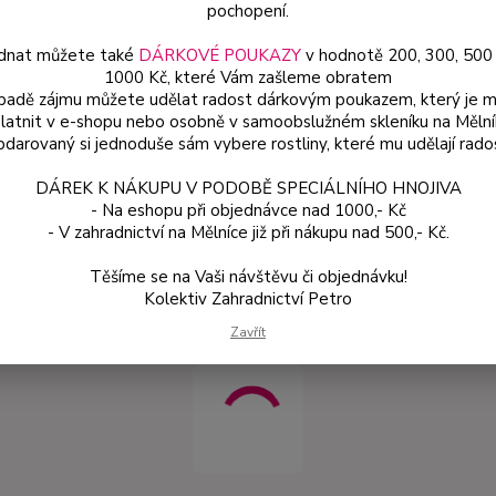
19
pochopení.
160
dnat můžete také
DÁRKOVÉ POUKAZY
v hodnotě 200, 300, 500
1000 Kč, které Vám zašleme obratem
ípadě zájmu můžete udělat radost dárkovým poukazem, který je 
Číslo p
latnit v e-shopu nebo osobně v samoobslužném skleníku na Mělní
darovaný si jednoduše sám vybere rostliny, které mu udělají rado
DÁREK K NÁKUPU V PODOBĚ SPECIÁLNÍHO HNOJIVA
- Na eshopu při objednávce nad 1000,- Kč
zařazeno v kategoriích
- V zahradnictví na Mělníce již při nákupu nad 500,- Kč.
x - chemické
Těšíme se na Vaši návštěvu či objednávku!
avky, hnojiva, travní
Kolektiv Zahradnictví Petro
i
Zavřít