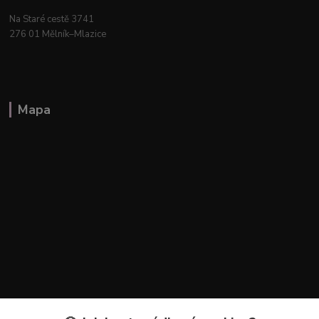
Na Staré cestě 3741
276 01 Mělník–Mlazice
Mapa