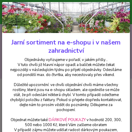
Minimální hodnota pro odeslání z e-shopu je 300 Kč.
V tuto chvíli již hlavní nápor objednávek opadl a balíček můžete čekat
nejpozději v následujícím týdnu po přijetí objednávky. Objednávky
vyřizujeme v pořadí, v jakém přišly...
0
ks
CZK
+420 602 223 614
za
0 Kč
Jarní sortiment na e-shopu i v našem
zahradnictví
Menu
Objednávky vyřizujeme v pořadí, v jakém přišly...
V tuto chvíli již hlavní nápor opadl a balíček můžete čekat
Hledat
nejpozději v následujícím týdnu po přijetí objednávky. Odesíláme
od pondělí max. do čtvrtka, aby necestovaly přes víkend.
Důležité upozornění: ve chvíli objednání chvíli máme všechny
Úvod
Fuchsie
Natasha Sinton Fuchsie - cena na prodejně
rostliny, které jsou na e-shopu skladem, ale ojediněle se může
stát, že při odeslání některá chybí. V tomto případě odečteme
Natasha Sinton Fuchsie - cena na
chybějící položku z faktury. Pokud si přejete dopředu kontaktovat,
prodejně
dejte nám to prosím vědět do poznámky. Děkujeme za
pochopení.
Objednat můžete také
DÁRKOVÉ POUKAZY
v hodnotě 200, 300,
500 nebo 1000 Kč, které Vám zašleme obratem
V případě zájmu můžete udělat radost dárkovým poukazem,