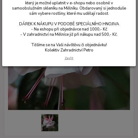
který je možné uplatnit v e-shopu nebo osobně v
samoobslužném skleníku na Mělníku. Obdarovaný si jednoduše
sám vybere rostliny, které mu udělají radost.
DÁREK K NÁKUPU V PODOBĚ SPECIÁLNÍHO HNOJIVA
- Na eshopu při objednávce nad 1000,- Kč
- V zahradnictví na Mělníce již při nákupu nad 500,- Kč.
Těšíme se na Vaši návštěvu či objednávku!
Kolektiv Zahradnictví Petro
Zavřít