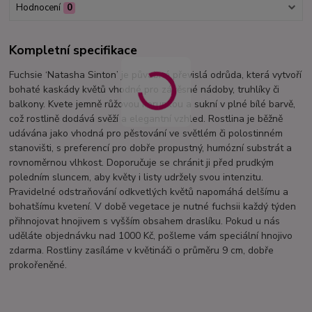
Hodnocení
0
Kompletní specifikace
Fuchsie ‘Natasha Sinton’ je půvabná převislá odrůda, která vytvoří
bohaté kaskády květů vhodné pro závěsné nádoby, truhlíky či
balkony. Kvete jemně růžovou korunkou a sukní v plné bílé barvě,
což rostlině dodává svěží a elegantní vzhled. Rostlina je běžně
udávána jako vhodná pro pěstování ve světlém či polostinném
stanovišti, s preferencí pro dobře propustný, humózní substrát a
rovnoměrnou vlhkost. Doporučuje se chránit ji před prudkým
poledním sluncem, aby květy i listy udržely svou intenzitu.
Pravidelné odstraňování odkvetlých květů napomáhá delšímu a
bohatšímu kvetení. V době vegetace je nutné fuchsii každý týden
přihnojovat hnojivem s vyšším obsahem draslíku. Pokud u nás
uděláte objednávku nad 1000 Kč, pošleme vám speciální hnojivo
zdarma. Rostliny zasíláme v květináči o průměru 9 cm, dobře
prokořeněné.