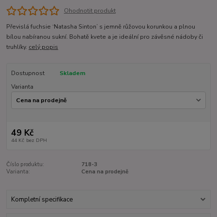
Ohodnotit produkt
Převislá fuchsie ‘Natasha Sinton’ s jemně růžovou korunkou a plnou
bílou nabíranou sukní. Bohatě kvete a je ideální pro závěsné nádoby či
truhlíky.
celý popis
Dostupnost
Skladem
Varianta
49 Kč
44 Kč
bez DPH
Číslo produktu:
718-3
Varianta:
Cena na prodejně
Kompletní specifikace