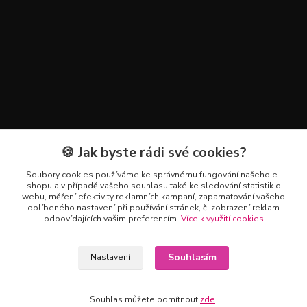
🍪 Jak byste rádi své cookies?
Kontakty
Soubory cookies používáme ke správnému fungování našeho e-
+420 602 223 614
shopu a v případě vašeho souhlasu také ke sledování statistik o
webu, měření efektivity reklamních kampaní, zapamatování vašeho
oblíbeného nastavení při používání stránek, či zobrazení reklam
info@zahradnictvipetro.cz
odpovídajících vašim preferencím.
Více k využití cookies
Souhlasím
Nastavení
Souhlas můžete odmítnout
zde
.