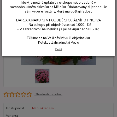
který je možné uplatnit v e-shopu nebo osobně v
samoobslužném skleníku na Mělníku. Obdarovaný si jednoduše
sám vybere rostliny, které mu udělají radost.
DÁREK K NÁKUPU V PODOBĚ SPECIÁLNÍHO HNOJIVA
- Na eshopu při objednávce nad 1000,- Kč
- V zahradnictví na Mělníce již při nákupu nad 500,- Kč.
Těšíme se na Vaši návštěvu či objednávku!
Kolektiv Zahradnictví Petro
Zavřít
Ohodnotit produkt
Dostupnost
Není skladem
Varianta