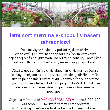
Minimální hodnota pro odeslání z e-shopu je 300 Kč.
V tuto chvíli již hlavní nápor objednávek opadl a balíček můžete čekat
nejpozději v následujícím týdnu po přijetí objednávky. Objednávky
vyřizujeme v pořadí, v jakém přišly...
0
ks
CZK
+420 602 223 614
za
0 Kč
Jarní sortiment na e-shopu i v našem
zahradnictví
Menu
Objednávky vyřizujeme v pořadí, v jakém přišly...
V tuto chvíli již hlavní nápor opadl a balíček můžete čekat
Hledat
nejpozději v následujícím týdnu po přijetí objednávky. Odesíláme
od pondělí max. do čtvrtka, aby necestovaly přes víkend.
Důležité upozornění: ve chvíli objednání chvíli máme všechny
Úvod
Chryzantémy
Multiflora – oranžová - cena na prodejně
rostliny, které jsou na e-shopu skladem, ale ojediněle se může
stát, že při odeslání některá chybí. V tomto případě odečteme
Multiflora – oranžová - cena na
chybějící položku z faktury. Pokud si přejete dopředu kontaktovat,
prodejně
dejte nám to prosím vědět do poznámky. Děkujeme za
pochopení.
Objednat můžete také
DÁRKOVÉ POUKAZY
v hodnotě 200, 300,
500 nebo 1000 Kč, které Vám zašleme obratem
V případě zájmu můžete udělat radost dárkovým poukazem,