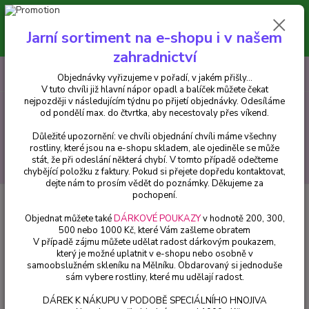
Minimální hodnota pro odeslání z e-shopu je 300 Kč.
V tuto chvíli již hlavní nápor objednávek opadl a balíček můžete čekat
Jarní sortiment na e-shopu i v našem
nejpozději v následujícím týdnu po přijetí objednávky. Objednávky
vyřizujeme v pořadí, v jakém přišly...
zahradnictví
0
ks
CZK
+420 602 223 614
Objednávky vyřizujeme v pořadí, v jakém přišly...
za
0 Kč
V tuto chvíli již hlavní nápor opadl a balíček můžete čekat
nejpozději v následujícím týdnu po přijetí objednávky. Odesíláme
od pondělí max. do čtvrtka, aby necestovaly přes víkend.
Menu
Důležité upozornění: ve chvíli objednání chvíli máme všechny
rostliny, které jsou na e-shopu skladem, ale ojediněle se může
stát, že při odeslání některá chybí. V tomto případě odečteme
Hledat
chybějící položku z faktury. Pokud si přejete dopředu kontaktovat,
dejte nám to prosím vědět do poznámky. Děkujeme za
pochopení.
Úvod
Chryzantémy
Multiflora – oranžová - cena za kus v 3-kusovém
balení
Objednat můžete také
DÁRKOVÉ POUKAZY
v hodnotě 200, 300,
500 nebo 1000 Kč, které Vám zašleme obratem
Multiflora – oranžová - cena za
V případě zájmu můžete udělat radost dárkovým poukazem,
který je možné uplatnit v e-shopu nebo osobně v
kus v 3-kusovém balení
samoobslužném skleníku na Mělníku. Obdarovaný si jednoduše
sám vybere rostliny, které mu udělají radost.
DÁREK K NÁKUPU V PODOBĚ SPECIÁLNÍHO HNOJIVA