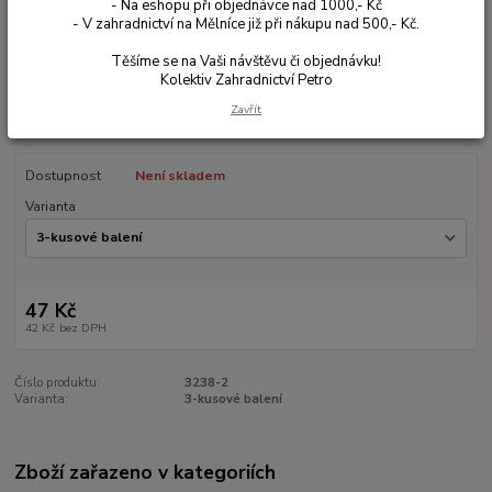
- Na eshopu při objednávce nad 1000,- Kč
- V zahradnictví na Mělníce již při nákupu nad 500,- Kč.
Těšíme se na Vaši návštěvu či objednávku!
Kolektiv Zahradnictví Petro
Zavřít
Ohodnotit produkt
Dostupnost
Není skladem
Varianta
47 Kč
42 Kč
bez DPH
Číslo produktu:
3238-2
Varianta:
3-kusové balení
Zboží zařazeno v kategoriích