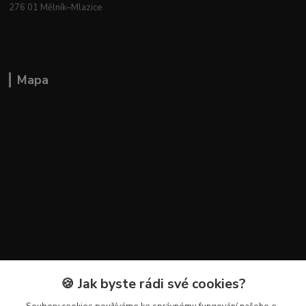
276 01 Mělník–Mlazice
Mapa
🍪 Jak byste rádi své cookies?
Kontakty