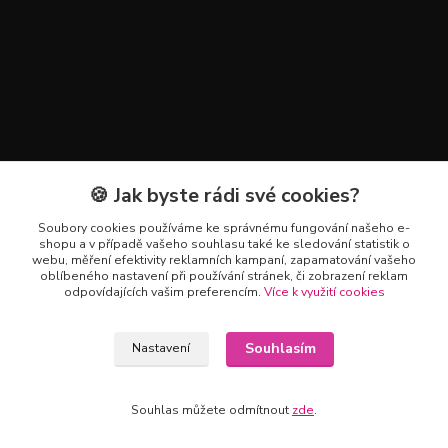
🍪 Jak byste rádi své cookies?
Kontakty
Soubory cookies používáme ke správnému fungování našeho e-
+420 602 223 614
shopu a v případě vašeho souhlasu také ke sledování statistik o
webu, měření efektivity reklamních kampaní, zapamatování vašeho
oblíbeného nastavení při používání stránek, či zobrazení reklam
info@zahradnictvipetro.cz
odpovídajících vašim preferencím.
Více k využití cookies
Souhlasím
Nastavení
Souhlas můžete odmítnout
zde
.
Vytvořeno na
Eshop-rychle.cz