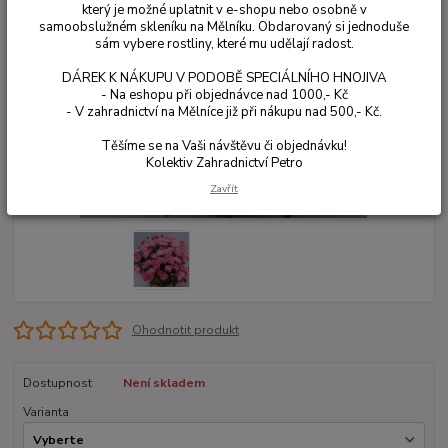
který je možné uplatnit v e-shopu nebo osobně v
samoobslužném skleníku na Mělníku. Obdarovaný si jednoduše
sám vybere rostliny, které mu udělají radost.
DÁREK K NÁKUPU V PODOBĚ SPECIÁLNÍHO HNOJIVA
- Na eshopu při objednávce nad 1000,- Kč
- V zahradnictví na Mělníce již při nákupu nad 500,- Kč.
Těšíme se na Vaši návštěvu či objednávku!
Kolektiv Zahradnictví Petro
Zavřít
Ohodnotit produkt
Dostupnost
Není skladem
Varianta