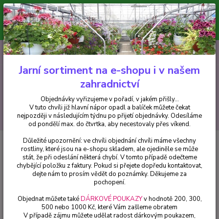
Minimální hodnota pro odeslání z e-shopu je 300 Kč.
V tuto chvíli již hlavní nápor objednávek opadl a balíček můžete čekat
nejpozději v následujícím týdnu po přijetí objednávky. Objednávky
vyřizujeme v pořadí, v jakém přišly...
0
ks
CZK
+420 602 223 614
za
0 Kč
Jarní sortiment na e-shopu i v našem
zahradnictví
Menu
Objednávky vyřizujeme v pořadí, v jakém přišly...
V tuto chvíli již hlavní nápor opadl a balíček můžete čekat
Hledat
nejpozději v následujícím týdnu po přijetí objednávky. Odesíláme
od pondělí max. do čtvrtka, aby necestovaly přes víkend.
Důležité upozornění: ve chvíli objednání chvíli máme všechny
Úvod
Chryzantémy
Multiflora – Rozina - 3238
rostliny, které jsou na e-shopu skladem, ale ojediněle se může
stát, že při odeslání některá chybí. V tomto případě odečteme
Multiflora – Rozina - 3238
chybějící položku z faktury. Pokud si přejete dopředu kontaktovat,
dejte nám to prosím vědět do poznámky. Děkujeme za
pochopení.
Objednat můžete také
DÁRKOVÉ POUKAZY
v hodnotě 200, 300,
500 nebo 1000 Kč, které Vám zašleme obratem
V případě zájmu můžete udělat radost dárkovým poukazem,