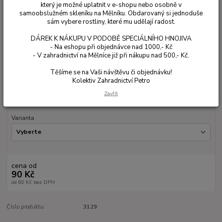
který je možné uplatnit v e-shopu nebo osobně v
samoobslužném skleníku na Mělníku. Obdarovaný si jednoduše
sám vybere rostliny, které mu udělají radost.
Ohodnotit produkt
DÁREK K NÁKUPU V PODOBĚ SPECIÁLNÍHO HNOJIVA
Muhlenbergia capillaris je nádherná okrasná tráva s nadýchaným
- Na eshopu při objednávce nad 1000,- Kč
- V zahradnictví na Mělníce již při nákupu nad 500,- Kč.
růžovým závojem květů. Vyniká v moderních i přírodních zahradách.
Slunné stanoviště, mrazuvzdorná. Zasíláme v květináči 9×9×10 cm.
celý
Těšíme se na Vaši návštěvu či objednávku!
popis
Kolektiv Zahradnictví Petro
Zavřít
Dostupnost
Není skladem
Varianta
cena od
90 Kč
od
80 Kč
bez DPH
Číslo produktu:
3129