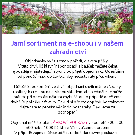
Minimální hodnota pro odeslání z e-shopu je 300 Kč.
V tuto chvíli již hlavní nápor objednávek opadl a balíček můžete čekat
nejpozději v následujícím týdnu po přijetí objednávky. Objednávky
vyřizujeme v pořadí, v jakém přišly...
0
ks
CZK
+420 602 223 614
za
0 Kč
Jarní sortiment na e-shopu i v našem
zahradnictví
Menu
Objednávky vyřizujeme v pořadí, v jakém přišly...
V tuto chvíli již hlavní nápor opadl a balíček můžete čekat
Hledat
nejpozději v následujícím týdnu po přijetí objednávky. Odesíláme
od pondělí max. do čtvrtka, aby necestovaly přes víkend.
Důležité upozornění: ve chvíli objednání chvíli máme všechny
Úvod
Okrasné trávy
Muhlenbergia Capillaris 3129
rostliny, které jsou na e-shopu skladem, ale ojediněle se může
stát, že při odeslání některá chybí. V tomto případě odečteme
Muhlenbergia Capillaris 3129
chybějící položku z faktury. Pokud si přejete dopředu kontaktovat,
dejte nám to prosím vědět do poznámky. Děkujeme za
pochopení.
Objednat můžete také
DÁRKOVÉ POUKAZY
v hodnotě 200, 300,
500 nebo 1000 Kč, které Vám zašleme obratem
V případě zájmu můžete udělat radost dárkovým poukazem,