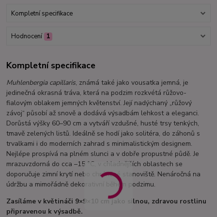
Kompletní specifikace
Hodnocení
1
Kompletní specifikace
Muhlenbergia capillaris
, známá také jako vousatka jemná, je
jedinečná okrasná tráva, která na podzim rozkvétá růžovo-
fialovým oblakem jemných květenství. Její nadýchaný „růžový
závoj“ působí až snově a dodává výsadbám lehkost a eleganci.
Dorůstá výšky 60–90 cm a vytváří vzdušné, husté trsy tenkých,
tmavě zelených listů. Ideálně se hodí jako solitéra, do záhonů s
trvalkami i do moderních zahrad s minimalistickým designem.
Nejlépe prospívá na plném slunci a v dobře propustné půdě. Je
mrazuvzdorná do cca –15 °C, v chladnějších oblastech se
doporučuje zimní krytí nebo chráněné stanoviště. Nenáročná na
údržbu a mimořádně dekorativní během podzimu.
Zasíláme v květináči 9×9×10 cm jako silnou, zdravou rostlinu
připravenou k výsadbě.