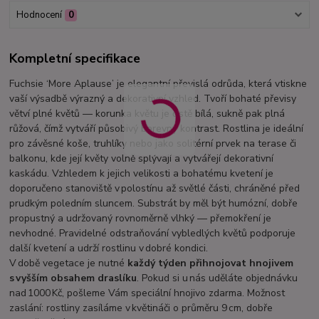
Hodnocení
0
Kompletní specifikace
Fuchsie ‘More Aplause’ je elegantní převislá odrůda, která vtiskne
vaší výsadbě výrazný a dekorativní vzhled. Tvoří bohaté převisy
větví plné květů — korunka květu je čistě bílá, sukně pak plná
růžová, čímž vytváří působivý barevný kontrast. Rostlina je ideální
pro závěsné koše, truhlíky nebo jako solitérní prvek na terase či
balkonu, kde její květy volně splývají a vytvářejí dekorativní
kaskádu. Vzhledem k jejich velikosti a bohatému kvetení je
doporučeno stanoviště v polostínu až světlé části, chráněné před
prudkým poledním sluncem. Substrát by měl být humózní, dobře
propustný a udržovaný rovnoměrně vlhký — přemokření je
nevhodné. Pravidelné odstraňování vybledlých květů podporuje
další kvetení a udrží rostlinu v dobré kondici.
V době vegetace je nutné
každý týden přihnojovat hnojivem
s vyšším obsahem draslíku
. Pokud si u nás uděláte objednávku
nad 1000 Kč, pošleme Vám speciální hnojivo zdarma. Možnost
zaslání: rostliny zasíláme v květináči o průměru 9 cm, dobře