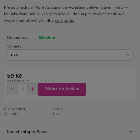
Převislá fuchsie ‘More Aplause’ se vyznačuje velkými plnými květy —
korunka čistě bílá, sukně plná růžová. Ideální pro závěsné nádoby či
výrazné nádobové výsadby.
celý popis
Dostupnost
Skladem
Varianta
59 Kč
53 Kč
bez DPH
Přidat do košíku
Číslo produktu:
679-1
Varianta:
1 ks
Kompletní specifikace