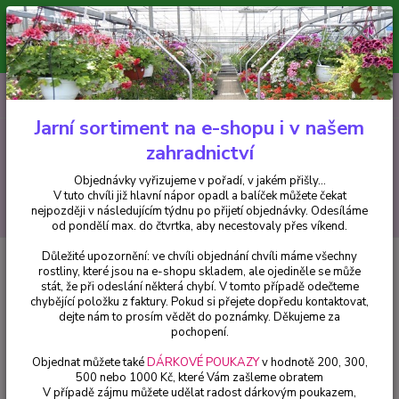
Minimální hodnota pro odeslání z e-shopu je 300 Kč.
V tuto chvíli již hlavní nápor objednávek opadl a balíček můžete čekat
nejpozději v následujícím týdnu po přijetí objednávky. Objednávky
vyřizujeme v pořadí, v jakém přišly...
0
ks
CZK
+420 602 223 614
za
0 Kč
Jarní sortiment na e-shopu i v našem
zahradnictví
Menu
Objednávky vyřizujeme v pořadí, v jakém přišly...
V tuto chvíli již hlavní nápor opadl a balíček můžete čekat
Hledat
nejpozději v následujícím týdnu po přijetí objednávky. Odesíláme
od pondělí max. do čtvrtka, aby necestovaly přes víkend.
Důležité upozornění: ve chvíli objednání chvíli máme všechny
Úvod
Fuchsie
More Aplause Fuchsie - 1 ks
rostliny, které jsou na e-shopu skladem, ale ojediněle se může
stát, že při odeslání některá chybí. V tomto případě odečteme
More Aplause Fuchsie - 1 ks
chybějící položku z faktury. Pokud si přejete dopředu kontaktovat,
dejte nám to prosím vědět do poznámky. Děkujeme za
pochopení.
Objednat můžete také
DÁRKOVÉ POUKAZY
v hodnotě 200, 300,
500 nebo 1000 Kč, které Vám zašleme obratem
V případě zájmu můžete udělat radost dárkovým poukazem,