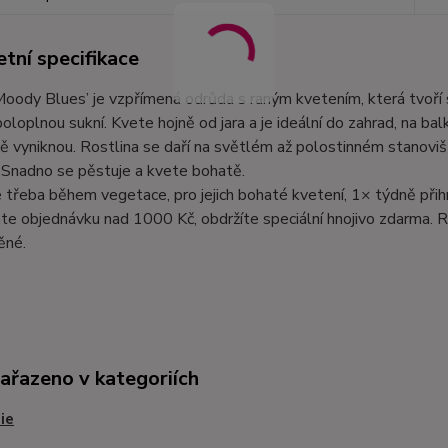
tní specifikace
Moody Blues’ je vzpřímená odrůda s raným kvetením, která tvoří
poloplnou sukní. Kvete hojně od jara a je ideální do zahrad, na bal
ě vyniknou. Rostlina se daří na světlém až polostinném stanovišt
 Snadno se pěstuje a kvete bohatě.
e třeba během vegetace, pro jejich bohaté kvetení, 1× týdně při
te objednávku nad 1000 Kč, obdržíte speciální hnojivo zdarma. R
ěné.
zařazeno v kategoriích
ie