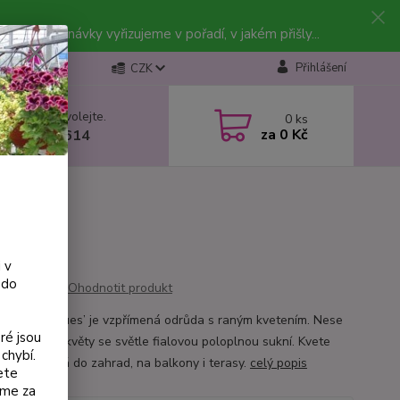
vky. Objednávky vyřizujeme v pořadí, v jakém přišly...
Přihlášení
CZK
 si rady? Zavolejte.
0
ks
za
0 Kč
 602 223 614
 v
 do
Ohodnotit produkt
a ‘Moody Blues’ je vzpřímená odrůda s raným kvetením. Nese
ré jsou
 velké bílé květy se světle fialovou poloplnou sukní. Kvete
chybí.
 a je vhodná do zahrad, na balkony i terasy.
celý popis
ete
eme za