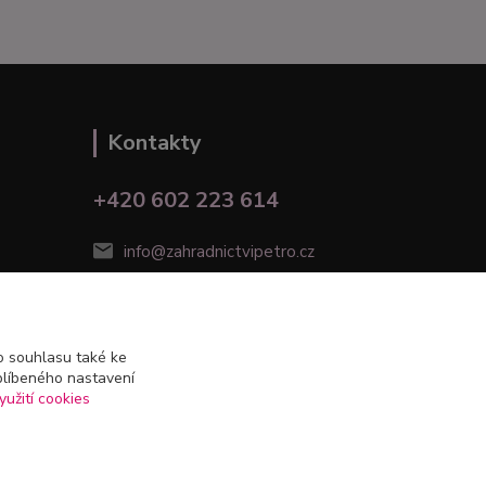
Kontakty
+420 602 223 614
info@zahradnictvipetro.cz
 souhlasu také ke
blíbeného nastavení
yužití cookies