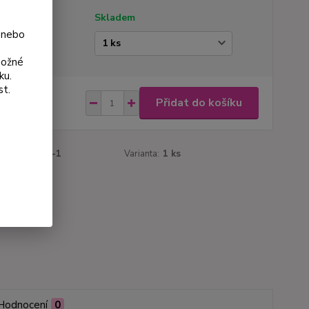
tupnost
Skladem
 nebo
ianta
možné
ku.
st.
 Kč
Přidat do košíku
Kč
bez DPH
roduktu:
985-1
Varianta:
1 ks
Hodnocení
0