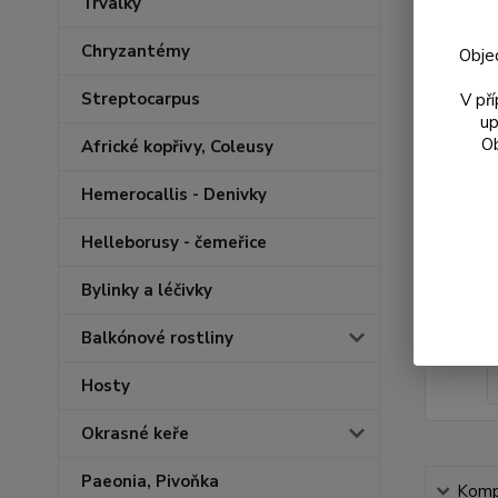
Trvalky
Chryzantémy
Obje
Streptocarpus
V př
up
Ob
Africké kopřivy, Coleusy
Hemerocallis - Denivky
Helleborusy - čemeřice
Bylinky a léčivky
Balkónové rostliny
Hosty
Okrasné keře
Paeonia, Pivoňka
Kompl