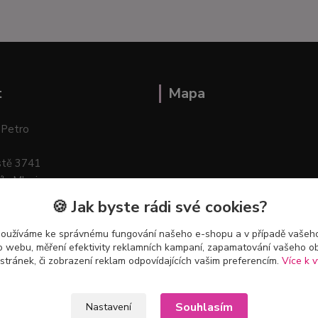
t
Mapa
 Petro
stě 3741
ík–Mlazice
🍪 Jak byste rádi své cookies?
používáme ke správnému fungování našeho e-shopu a v případě vašeho
k o webu, měření efektivity reklamních kampaní, zapamatování vašeho o
 stránek, či zobrazení reklam odpovídajících vašim preferencím.
Více k v
Souhlasím
Nastavení