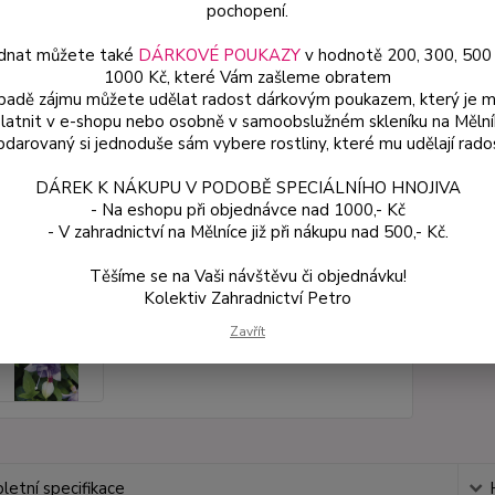
pochopení.
Dos
dnat můžete také
DÁRKOVÉ POUKAZY
v hodnotě 200, 300, 500
Var
1000 Kč, které Vám zašleme obratem
ípadě zájmu můžete udělat radost dárkovým poukazem, který je 
latnit v e-shopu nebo osobně v samoobslužném skleníku na Mělní
darovaný si jednoduše sám vybere rostliny, které mu udělají rado
59
53 
DÁREK K NÁKUPU V PODOBĚ SPECIÁLNÍHO HNOJIVA
- Na eshopu při objednávce nad 1000,- Kč
- V zahradnictví na Mělníce již při nákupu nad 500,- Kč.
Číslo p
Těšíme se na Vaši návštěvu či objednávku!
Kolektiv Zahradnictví Petro
Zavřít
etní specifikace