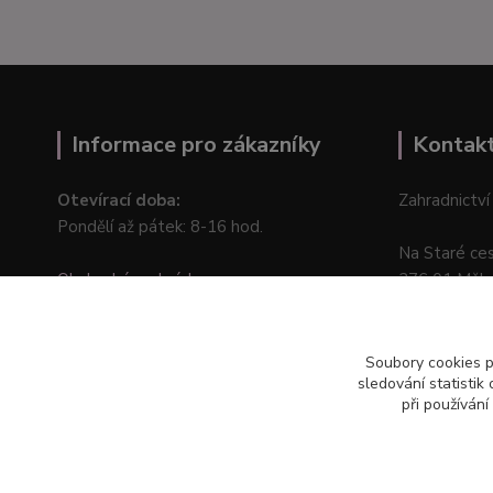
Informace pro zákazníky
Kontak
Otevírací doba:
Zahradnictví
Pondělí až pátek: 8-16 hod.
Na Staré ce
Obchodní podmínky
276 01 Měln
Online odstoupení od kupní smlouvy
Soubory cookies 
sledování statisti
při používání