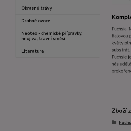
Okrasné trávy
Komple
Drobné ovoce
Fuchsia ‘
Neotex - chemické přípravky,
fialovou 
hnojiva, travní směsi
květy pln
substrát.
Literatura
Fuchsie j
nás udělá
prokořen
Zboží 
Fuchs