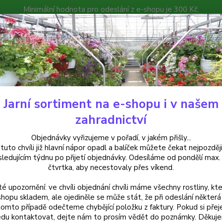
Minimální hodnota pro odeslání z e-shopu je 300 Kč.
íček můžete čekat nejpozději v následujícím týdnu po přijetí objedná
atalog
Poradna
Kontakty
Nevíte
Hledat
+420
Jarní sortiment na e-shopu i v našem
uchsie
Moody Blues Fuchsie - 1 ks
zahradnictví
y Blues Fuchsie - 1 ks
Objednávky vyřizujeme v pořadí, v jakém přišly...
 tuto chvíli již hlavní nápor opadl a balíček můžete čekat nejpozději
sledujícím týdnu po přijetí objednávky. Odesíláme od pondělí max.
čtvrtka, aby necestovaly přes víkend.
Fuchsi
té upozornění: ve chvíli objednání chvíli máme všechny rostliny, kte
středně
shopu skladem, ale ojediněle se může stát, že při odeslání některá 
bohatě
tomto případě odečteme chybějící položku z faktury. Pokud si přej
du kontaktovat, dejte nám to prosím vědět do poznámky. Děkuj