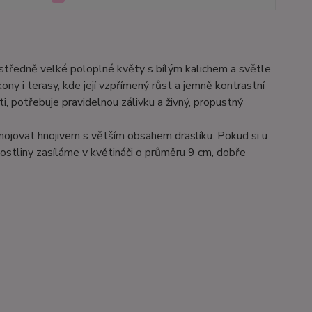
 středně velké poloplné květy s bílým kalichem a světle
kony i terasy, kde její vzpřímený růst a jemně kontrastní
i, potřebuje pravidelnou zálivku a živný, propustný
hnojovat hnojivem s větším obsahem draslíku. Pokud si u
ostliny zasíláme v květináči o průměru 9 cm, dobře