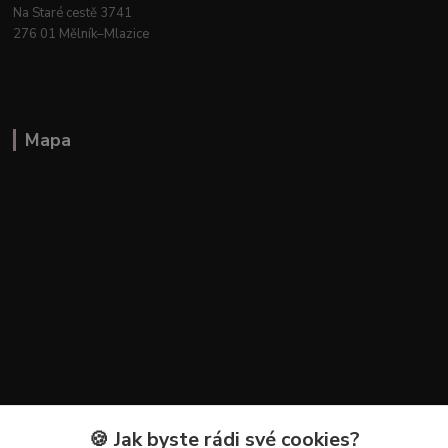
Na Staré cestě 3741
276 01 Mělník–Mlazice
Mapa
🍪 Jak byste rádi své cookies?
Kontakty