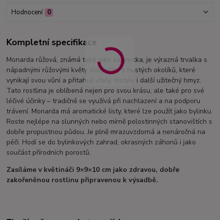
Hodnocení
0
Kompletní specifikace
Monarda růžová, známá také jako zavinutka, je výrazná trvalka s
nápadnými růžovými květy složenými z hustých okolíků, které
vynikají svou vůní a přitahují včely, motýly i další užitečný hmyz.
Tato rostlina je oblíbená nejen pro svou krásu, ale také pro své
léčivé účinky – tradičně se využívá při nachlazení a na podporu
trávení. Monarda má aromatické listy, které lze použít jako bylinku.
Roste nejlépe na slunných nebo mírně polostinných stanovištích s
dobře propustnou půdou. Je plně mrazuvzdorná a nenáročná na
péči. Hodí se do bylinkových zahrad, okrasných záhonů i jako
součást přírodních porostů.
Zasíláme v květináči 9×9×10 cm jako zdravou, dobře
zakořeněnou rostlinu připravenou k výsadbě.