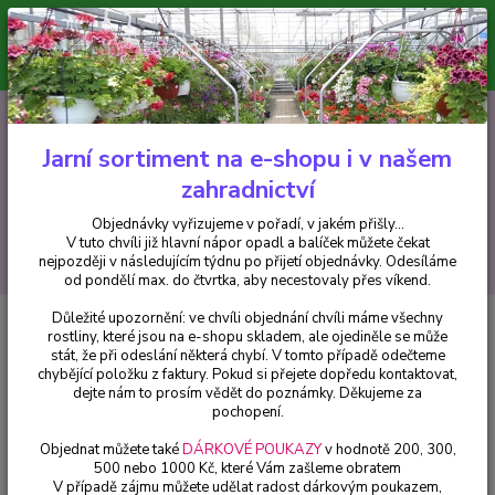
Minimální hodnota pro odeslání z e-shopu je 300 Kč.
V tuto chvíli již hlavní nápor objednávek opadl a balíček můžete čekat
nejpozději v následujícím týdnu po přijetí objednávky. Objednávky
vyřizujeme v pořadí, v jakém přišly...
0
ks
CZK
+420 602 223 614
za
0 Kč
Jarní sortiment na e-shopu i v našem
zahradnictví
Menu
Objednávky vyřizujeme v pořadí, v jakém přišly...
V tuto chvíli již hlavní nápor opadl a balíček můžete čekat
Hledat
nejpozději v následujícím týdnu po přijetí objednávky. Odesíláme
od pondělí max. do čtvrtka, aby necestovaly přes víkend.
Důležité upozornění: ve chvíli objednání chvíli máme všechny
Úvod
Trvalky
Monarda růžová- Zavinutka 3113
rostliny, které jsou na e-shopu skladem, ale ojediněle se může
stát, že při odeslání některá chybí. V tomto případě odečteme
Monarda růžová- Zavinutka 3113
chybějící položku z faktury. Pokud si přejete dopředu kontaktovat,
dejte nám to prosím vědět do poznámky. Děkujeme za
pochopení.
Objednat můžete také
DÁRKOVÉ POUKAZY
v hodnotě 200, 300,
500 nebo 1000 Kč, které Vám zašleme obratem
V případě zájmu můžete udělat radost dárkovým poukazem,