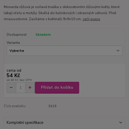
Monarda růžová je voňavá trvalka s dekorativními růžovými květy, které
lákají včely a motýly. Skvělá do bylinkových i okrasných záhonů. Plně
mrazuvzdorná. Zasíláme v květináči 9×9×10 cm.
celý popis
Dostupnost
Skladem
Varianta
cena od
54 Kč
od
48 Kč
bez DPH
Přidat do košíku
Číslo produktu:
3113
Kompletní specifikace