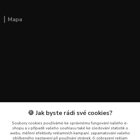
Mapa
🍪 Jak byste rádi své cookies?
Kontakty
Soubory cookies používáme ke správnému fungování našeho e-
+420 602 223 614
shopu a v případě vašeho souhlasu také ke sledování statistik o
webu, měření efektivity reklamních kampaní, zapamatování vašeho
oblíbeného nastavení při používání stránek, či zobrazení reklam