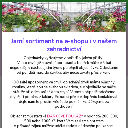
Minimální hodnota pro odeslání z e-shopu je 300 Kč.
V tuto chvíli již hlavní nápor objednávek opadl a balíček můžete čekat
nejpozději v následujícím týdnu po přijetí objednávky. Objednávky
vyřizujeme v pořadí, v jakém přišly...
0
ks
CZK
+420 602 223 614
za
0 Kč
Jarní sortiment na e-shopu i v našem
zahradnictví
Menu
Objednávky vyřizujeme v pořadí, v jakém přišly...
V tuto chvíli již hlavní nápor opadl a balíček můžete čekat
Hledat
nejpozději v následujícím týdnu po přijetí objednávky. Odesíláme
od pondělí max. do čtvrtka, aby necestovaly přes víkend.
Důležité upozornění: ve chvíli objednání chvíli máme všechny
Úvod
Trvalky
Monarda purpurová- Zavinutka - cena na prodejně
rostliny, které jsou na e-shopu skladem, ale ojediněle se může
stát, že při odeslání některá chybí. V tomto případě odečteme
Monarda purpurová- Zavinutka -
chybějící položku z faktury. Pokud si přejete dopředu kontaktovat,
cena na prodejně
dejte nám to prosím vědět do poznámky. Děkujeme za
pochopení.
Objednat můžete také
DÁRKOVÉ POUKAZY
v hodnotě 200, 300,
500 nebo 1000 Kč, které Vám zašleme obratem
V případě zájmu můžete udělat radost dárkovým poukazem,