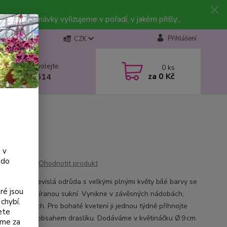
vky. Objednávky vyřizujeme v pořadí, v jakém přišly...
Přihlášení
CZK
 si rady? Zavolejte.
0
ks
za
0 Kč
 602 223 614
 v
 do
Ohodnotit produkt
 Molly je převislá odrůda s velkými plnými květy bílé barvy se
ré jsou
 fialovou nabíranou sukní. Vynikne v závěsných nádobách,
chybí.
ích i záhonech. Pro bohaté kvetení ji jednou týdně přihnojte
ete
em s vyšším obsahem draslíku. Dodáváme v květináčku Ø 9 cm.
eme za