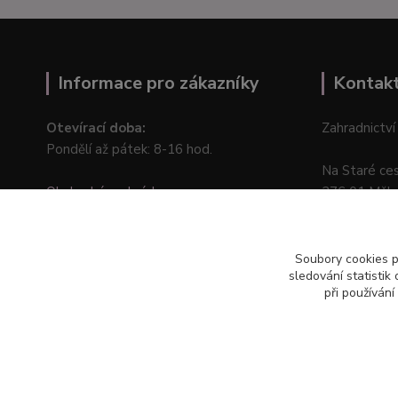
Informace pro zákazníky
Kontak
Otevírací doba:
Zahradnictví
Pondělí až pátek: 8-16 hod.
Na Staré ce
Obchodní podmínky
276 01 Měln
Online odstoupení od kupní smlouvy
Soubory cookies 
sledování statisti
při používání