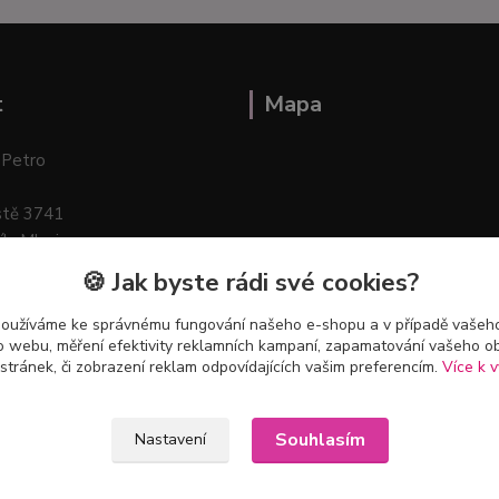
t
Mapa
 Petro
stě 3741
ík–Mlazice
🍪 Jak byste rádi své cookies?
používáme ke správnému fungování našeho e-shopu a v případě vašeho
k o webu, měření efektivity reklamních kampaní, zapamatování vašeho o
 stránek, či zobrazení reklam odpovídajících vašim preferencím.
Více k v
Souhlasím
Nastavení