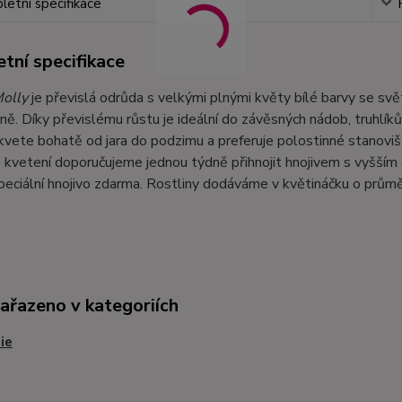
etní specifikace
tní specifikace
olly
je převislá odrůda s velkými plnými květy bílé barvy se svě
ně. Díky převislému růstu je ideální do závěsných nádob, truhlíků
kvete bohatě od jara do podzimu a preferuje polostinné stanoviš
kvetení doporučujeme jednou týdně přihnojit hnojivem s vyšším
peciální hnojivo zdarma. Rostliny dodáváme v květináčku o prům
zařazeno v kategoriích
ie