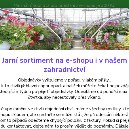
Minimální hodnota pro odeslání z e-shopu je 300 Kč.
íček můžete čekat nejpozději v následujícím týdnu po přijetí objedná
atalog
Poradna
Kontakty
Nevíte
Hledat
+420
Jarní sortiment na e-shopu i v našem
uchsie
Molly Fuchsie - cena na prodejně
zahradnictví
y Fuchsie - cena na prodejně
Objednávky vyřizujeme v pořadí, v jakém přišly...
 tuto chvíli již hlavní nápor opadl a balíček můžete čekat nejpozději
sledujícím týdnu po přijetí objednávky. Odesíláme od pondělí max.
čtvrtka, aby necestovaly přes víkend.
Fuchsie
té upozornění: ve chvíli objednání chvíli máme všechny rostliny, kte
světle
shopu skladem, ale ojediněle se může stát, že při odeslání některá 
truhlíc
tomto případě odečteme chybějící položku z faktury. Pokud si přej
hnojiv
du kontaktovat, dejte nám to prosím vědět do poznámky. Děkuj