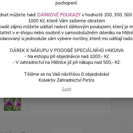
celý p
pochopení.
dnat můžete také
DÁRKOVÉ POUKAZY
v hodnotě 200, 300, 500
1000 Kč, které Vám zašleme obratem
Dos
ípadě zájmu můžete udělat radost dárkovým poukazem, který je 
latnit v e-shopu nebo osobně v samoobslužném skleníku na Mělní
Var
darovaný si jednoduše sám vybere rostliny, které mu udělají rado
DÁREK K NÁKUPU V PODOBĚ SPECIÁLNÍHO HNOJIVA
49
- Na eshopu při objednávce nad 1000,- Kč
44 
- V zahradnictví na Mělníce již při nákupu nad 500,- Kč.
Těšíme se na Vaši návštěvu či objednávku!
Číslo p
Kolektiv Zahradnictví Petro
Zavřít