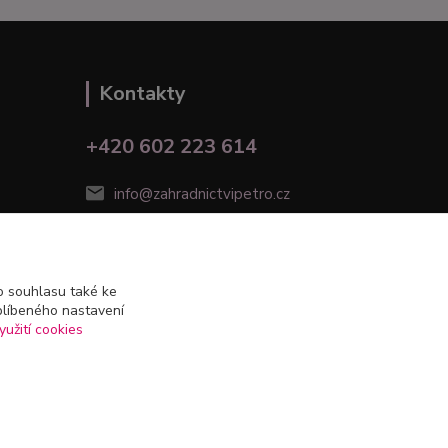
Kontakty
+420 602 223 614
info@zahradnictvipetro.cz
 souhlasu také ke
blíbeného nastavení
yužití cookies