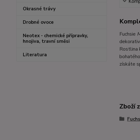
Kompl
Okrasné trávy
Komple
Drobné ovoce
Fuchsie
M
Neotex - chemické přípravky,
dekorativ
hnojiva, travní směsi
Rostlina 
Literatura
bohatého 
získáte s
Zboží 
Fuchs