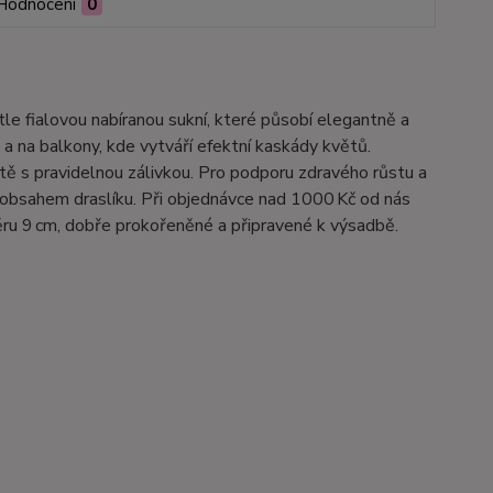
Hodnocení
0
tle fialovou nabíranou sukní, které působí elegantně a
 a na balkony, kde vytváří efektní kaskády květů.
tě s pravidelnou zálivkou. Pro podporu zdravého růstu a
 obsahem draslíku. Při objednávce nad 1000 Kč od nás
ěru 9 cm, dobře prokořeněné a připravené k výsadbě.