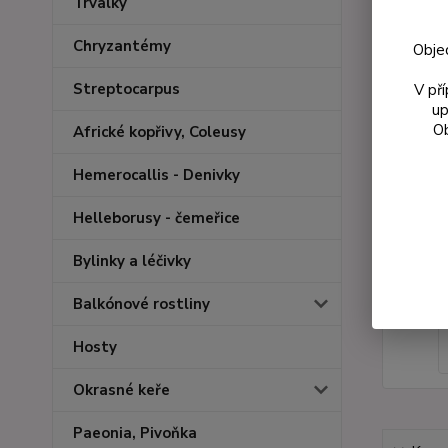
Trvalky
Chryzantémy
Obje
Streptocarpus
V př
up
Ob
Africké kopřivy, Coleusy
Hemerocallis - Denivky
Helleborusy - čemeřice
Bylinky a léčivky
Balkónové rostliny
Hosty
Okrasné keře
Paeonia, Pivoňka