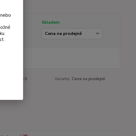
opis
 nebo
tupnost
Skladem
možné
ku.
ianta
st.
 Kč
Kč
bez DPH
roduktu:
807-3
Varianta:
Cena na prodejně