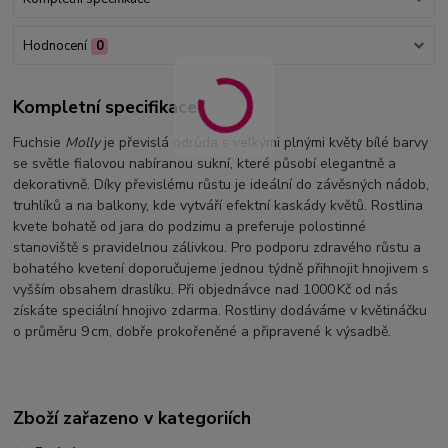
Hodnocení
0
Kompletní specifikace
Fuchsie
Molly
je převislá odrůda s velkými plnými květy bílé barvy
se světle fialovou nabíranou sukní, které působí elegantně a
dekorativně. Díky převislému růstu je ideální do závěsných nádob,
truhlíků a na balkony, kde vytváří efektní kaskády květů. Rostlina
kvete bohatě od jara do podzimu a preferuje polostinné
stanoviště s pravidelnou zálivkou. Pro podporu zdravého růstu a
bohatého kvetení doporučujeme jednou týdně přihnojit hnojivem s
vyšším obsahem draslíku. Při objednávce nad 1000 Kč od nás
získáte speciální hnojivo zdarma. Rostliny dodáváme v květináčku
o průměru 9 cm, dobře prokořeněné a připravené k výsadbě.
Zboží zařazeno v kategoriích