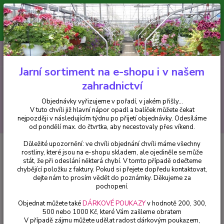
Minimální hodnota pro odeslání z e-shopu je 300 Kč.
V tuto chvíli již hlavní nápor objednávek opadl a balíček můžete čekat
nejpozději v následujícím týdnu po přijetí objednávky. Objednávky
vyřizujeme v pořadí, v jakém přišly...
0
ks
CZK
+420 602 223 614
za
0 Kč
Jarní sortiment na e-shopu i v našem
zahradnictví
Menu
Objednávky vyřizujeme v pořadí, v jakém přišly...
V tuto chvíli již hlavní nápor opadl a balíček můžete čekat
Hledat
nejpozději v následujícím týdnu po přijetí objednávky. Odesíláme
od pondělí max. do čtvrtka, aby necestovaly přes víkend.
Důležité upozornění: ve chvíli objednání chvíli máme všechny
Úvod
Fuchsie
Molly Fuchsie 807
rostliny, které jsou na e-shopu skladem, ale ojediněle se může
stát, že při odeslání některá chybí. V tomto případě odečteme
Molly Fuchsie 807
chybějící položku z faktury. Pokud si přejete dopředu kontaktovat,
dejte nám to prosím vědět do poznámky. Děkujeme za
pochopení.
Objednat můžete také
DÁRKOVÉ POUKAZY
v hodnotě 200, 300,
500 nebo 1000 Kč, které Vám zašleme obratem
V případě zájmu můžete udělat radost dárkovým poukazem,