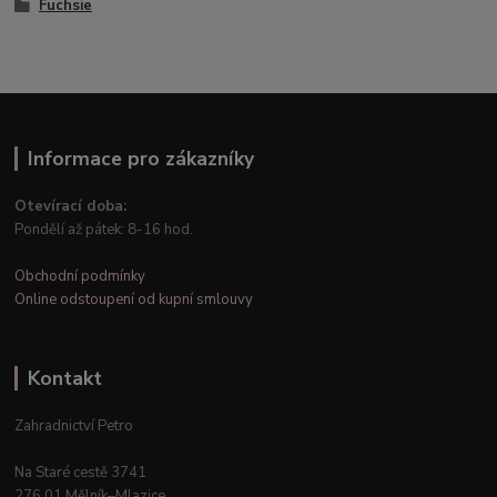
Fuchsie
Informace pro zákazníky
Otevírací doba:
Pondělí až pátek: 8-16 hod.
Obchodní podmínky
Online odstoupení od kupní smlouvy
Kontakt
Zahradnictví Petro
Na Staré cestě 3741
276 01 Mělník–Mlazice