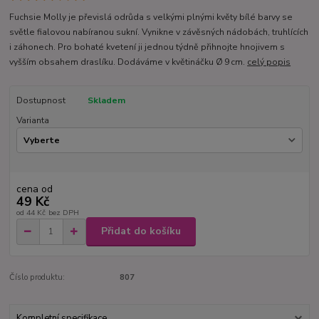
Fuchsie Molly je převislá odrůda s velkými plnými květy bílé barvy se
světle fialovou nabíranou sukní. Vynikne v závěsných nádobách, truhlících
i záhonech. Pro bohaté kvetení ji jednou týdně přihnojte hnojivem s
vyšším obsahem draslíku. Dodáváme v květináčku Ø 9 cm.
celý popis
Dostupnost
Skladem
Varianta
cena od
49 Kč
od
44 Kč
bez DPH
Přidat do košíku
Číslo produktu:
807
Kompletní specifikace