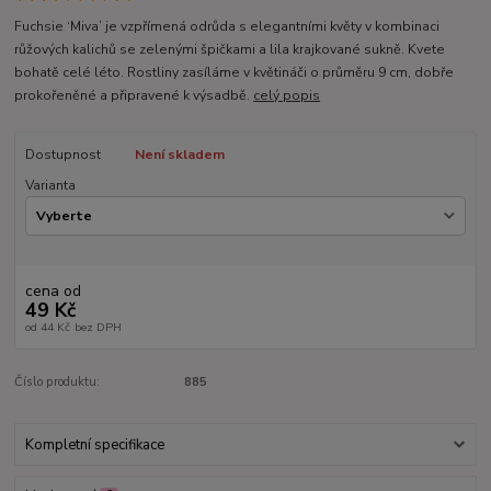
Fuchsie ‘Miva’ je vzpřímená odrůda s elegantními květy v kombinaci
růžových kalichů se zelenými špičkami a lila krajkované sukně. Kvete
bohatě celé léto. Rostliny zasíláme v květináči o průměru 9 cm, dobře
prokořeněné a připravené k výsadbě.
celý popis
Dostupnost
Není skladem
Varianta
cena od
49 Kč
od
44 Kč
bez DPH
Číslo produktu:
885
Kompletní specifikace