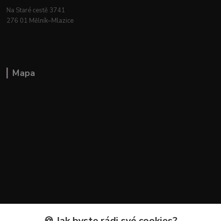
Na Staré cestě 3741
276 01 Mělník–Mlazice
Mapa
🍪 Jak byste rádi své cookies?