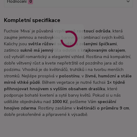
Hodnocení
0
Kompletní specifikace
Fuchsie ‘Miva’ je půvabná
vzpřímeně rostoucí odrůda
, která
zaujme jemnou a neobvyklou barevnou kombinací svých květů.
Kalichy jsou
světle růžové se svěžími zelenými špičkami
,
zatímco
sukně má jemný lila odstín s krajkovaným okrajem
,
což vytváří romantický a elegantní vzhled. Rostlina má kompaktní,
dobře větvený růst a kvete nepřetržitě od pozdního jara až do
podzimu. Vhodná je do květináčů, truhlíků i na tvorbu menších
stromků. Nejlépe prospívá v
polostínu
, v
živné, humózní a stále
mírně vlhké půdě
. Během vegetace je nutné fuchsii
1× týdně
přihnojovat hnojivem s vyšším obsahem draslíku
, které
podporuje bohaté kvetení a syté barvy květů. Pokud si u nás
uděláte objednávku nad
1000 Kč
, pošleme Vám
speciální
hnojivo zdarma
. Rostliny zasíláme v
květináči o průměru 9 cm
,
dobře prokořeněné a připravené k výsadbě.