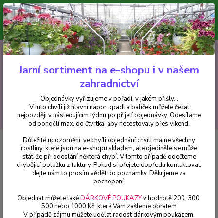
Minimální hodnota pro odeslání z e-shopu je 300 Kč.
V tuto chvíli již hlavní nápor objednávek opadl a balíček můžete čekat
nejpozději v následujícím týdnu po přijetí objednávky. Objednávky
vyřizujeme v pořadí, v jakém přišly...
0
ks
CZK
+420 602 223 614
za
0 Kč
Jarní sortiment na e-shopu i v našem
zahradnictví
Menu
Objednávky vyřizujeme v pořadí, v jakém přišly...
V tuto chvíli již hlavní nápor opadl a balíček můžete čekat
Hledat
nejpozději v následujícím týdnu po přijetí objednávky. Odesíláme
od pondělí max. do čtvrtka, aby necestovaly přes víkend.
Důležité upozornění: ve chvíli objednání chvíli máme všechny
Úvod
Fuchsie
Miva Fuchsie 885
rostliny, které jsou na e-shopu skladem, ale ojediněle se může
stát, že při odeslání některá chybí. V tomto případě odečteme
Miva Fuchsie 885
chybějící položku z faktury. Pokud si přejete dopředu kontaktovat,
dejte nám to prosím vědět do poznámky. Děkujeme za
pochopení.
Objednat můžete také
DÁRKOVÉ POUKAZY
v hodnotě 200, 300,
500 nebo 1000 Kč, které Vám zašleme obratem
V případě zájmu můžete udělat radost dárkovým poukazem,