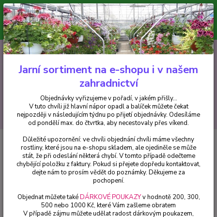
Minimální hodnota pro odeslání z e-shopu je 300 Kč.
V tuto chvíli již hlavní nápor objednávek opadl a balíček můžete čekat
nejpozději v následujícím týdnu po přijetí objednávky. Objednávky
vyřizujeme v pořadí, v jakém přišly...
0
ks
CZK
+420 602 223 614
za
0 Kč
Jarní sortiment na e-shopu i v našem
zahradnictví
Menu
Objednávky vyřizujeme v pořadí, v jakém přišly...
V tuto chvíli již hlavní nápor opadl a balíček můžete čekat
Hledat
nejpozději v následujícím týdnu po přijetí objednávky. Odesíláme
od pondělí max. do čtvrtka, aby necestovaly přes víkend.
Důležité upozornění: ve chvíli objednání chvíli máme všechny
Úvod
Fuchsie
Miss Popple Fuchsie-mrazuvzdorná - cena za kus v 3-
rostliny, které jsou na e-shopu skladem, ale ojediněle se může
kusovém balení
stát, že při odeslání některá chybí. V tomto případě odečteme
chybějící položku z faktury. Pokud si přejete dopředu kontaktovat,
Miss Popple Fuchsie-
dejte nám to prosím vědět do poznámky. Děkujeme za
mrazuvzdorná - cena za kus v 3-
pochopení.
kusovém balení
Objednat můžete také
DÁRKOVÉ POUKAZY
v hodnotě 200, 300,
500 nebo 1000 Kč, které Vám zašleme obratem
V případě zájmu můžete udělat radost dárkovým poukazem,