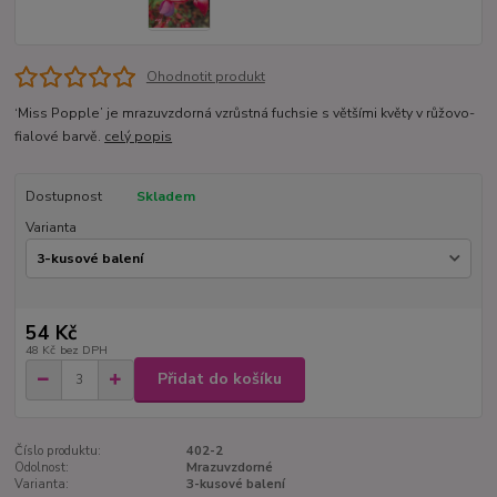
Ohodnotit produkt
‘Miss Popple’ je mrazuvzdorná vzrůstná fuchsie s většími květy v růžovo-
fialové barvě.
celý popis
Dostupnost
Skladem
Varianta
54 Kč
48 Kč
bez DPH
Přidat do košíku
Číslo produktu:
402-2
Odolnost:
Mrazuvzdorné
Varianta:
3-kusové balení