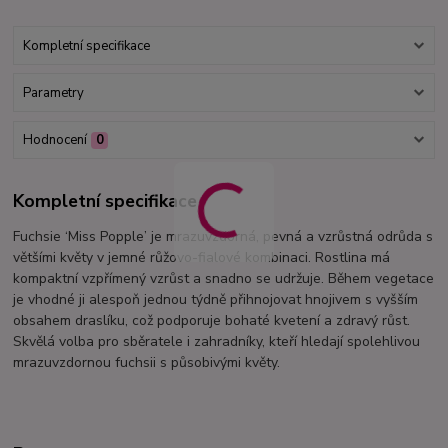
Kompletní specifikace
Parametry
Hodnocení
0
Kompletní specifikace
Fuchsie ‘Miss Popple’ je mrazuvzdorná, pevná a vzrůstná odrůda s
většími květy v jemné růžovo-fialové kombinaci. Rostlina má
kompaktní vzpřímený vzrůst a snadno se udržuje. Během vegetace
je vhodné ji alespoň jednou týdně přihnojovat hnojivem s vyšším
obsahem draslíku, což podporuje bohaté kvetení a zdravý růst.
Skvělá volba pro sběratele i zahradníky, kteří hledají spolehlivou
mrazuvzdornou fuchsii s působivými květy.