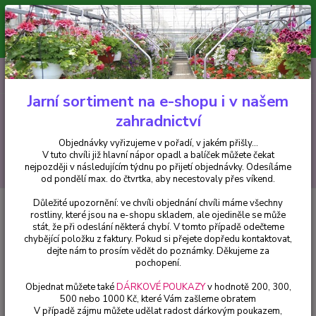
Minimální hodnota pro odeslání z e-shopu je 300 Kč.
V tuto chvíli již hlavní nápor objednávek opadl a balíček můžete čekat
nejpozději v následujícím týdnu po přijetí objednávky. Objednávky
vyřizujeme v pořadí, v jakém přišly...
0
ks
CZK
+420 602 223 614
za
0 Kč
Jarní sortiment na e-shopu i v našem
zahradnictví
Menu
Objednávky vyřizujeme v pořadí, v jakém přišly...
V tuto chvíli již hlavní nápor opadl a balíček můžete čekat
Hledat
nejpozději v následujícím týdnu po přijetí objednávky. Odesíláme
od pondělí max. do čtvrtka, aby necestovaly přes víkend.
Důležité upozornění: ve chvíli objednání chvíli máme všechny
Úvod
Fuchsie
Miss Popple Fuchsie-mrazuvzdorná
rostliny, které jsou na e-shopu skladem, ale ojediněle se může
stát, že při odeslání některá chybí. V tomto případě odečteme
Miss Popple Fuchsie-
chybějící položku z faktury. Pokud si přejete dopředu kontaktovat,
mrazuvzdorná
dejte nám to prosím vědět do poznámky. Děkujeme za
pochopení.
Objednat můžete také
DÁRKOVÉ POUKAZY
v hodnotě 200, 300,
500 nebo 1000 Kč, které Vám zašleme obratem
V případě zájmu můžete udělat radost dárkovým poukazem,