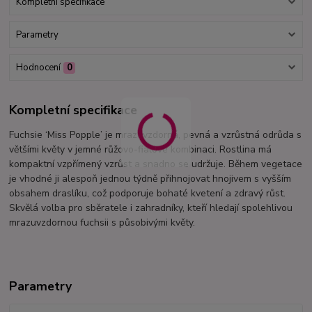
Kompletní specifikace
Parametry
Hodnocení
0
Kompletní specifikace
Fuchsie ‘Miss Popple’ je mrazuvzdorná, pevná a vzrůstná odrůda s
většími květy v jemné růžovo-fialové kombinaci. Rostlina má
kompaktní vzpřímený vzrůst a snadno se udržuje. Během vegetace
je vhodné ji alespoň jednou týdně přihnojovat hnojivem s vyšším
obsahem draslíku, což podporuje bohaté kvetení a zdravý růst.
Skvělá volba pro sběratele i zahradníky, kteří hledají spolehlivou
mrazuvzdornou fuchsii s působivými květy.
Parametry