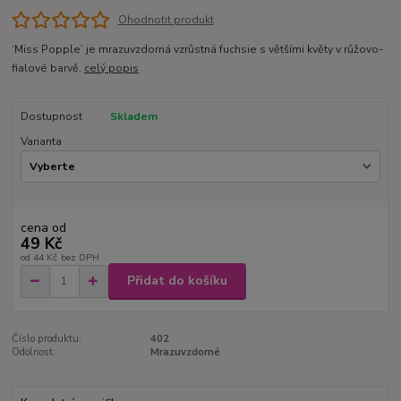
Ohodnotit produkt
‘Miss Popple’ je mrazuvzdorná vzrůstná fuchsie s většími květy v růžovo-
fialové barvě.
celý popis
Dostupnost
Skladem
Varianta
cena od
49 Kč
od
44 Kč
bez DPH
Přidat do košíku
Číslo produktu:
402
Odolnost:
Mrazuvzdorné