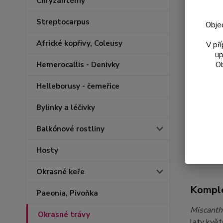
Chryzantémy
Streptocarpus
Obje
Africké kopřivy, Coleusy
V př
up
Ob
Hemerocallis - Denivky
Helleborusy - čemeřice
Bylinky a léčivky
Balkónové rostliny
Hosty
Kompl
Okrasné keře
Komple
Paeonia, Pivoňka
Miscanth
Okrasné trávy
laty květ