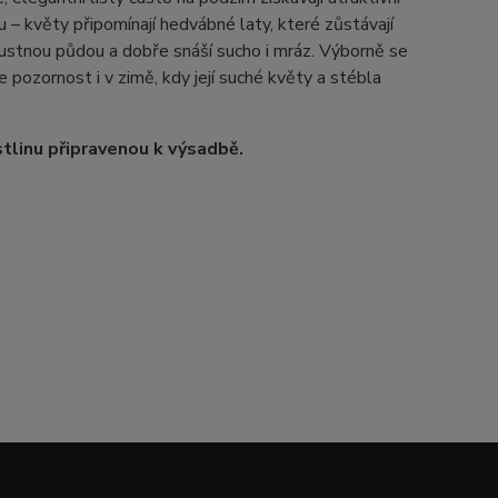
– květy připomínají hedvábné laty, které zůstávají
opustnou půdou a dobře snáší sucho i mráz. Výborně se
e pozornost i v zimě, kdy její suché květy a stébla
tlinu připravenou k výsadbě.