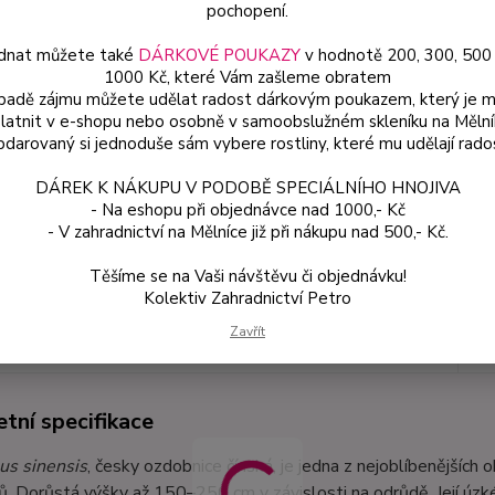
pochopení.
Dos
dnat můžete také
DÁRKOVÉ POUKAZY
v hodnotě 200, 300, 500
Var
1000 Kč, které Vám zašleme obratem
ípadě zájmu můžete udělat radost dárkovým poukazem, který je 
latnit v e-shopu nebo osobně v samoobslužném skleníku na Mělní
darovaný si jednoduše sám vybere rostliny, které mu udělají rado
99
88 
DÁREK K NÁKUPU V PODOBĚ SPECIÁLNÍHO HNOJIVA
- Na eshopu při objednávce nad 1000,- Kč
- V zahradnictví na Mělníce již při nákupu nad 500,- Kč.
Číslo p
Těšíme se na Vaši návštěvu či objednávku!
Kolektiv Zahradnictví Petro
Zavřít
etní specifikace
tní specifikace
us sinensis
, česky ozdobnice čínská, je jedna z nejoblíbenějších
ů. Dorůstá výšky až 150–250 cm v závislosti na odrůdě. Její úzké,