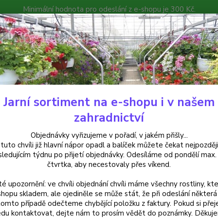
Minimální hodnota pro odeslání z e-shopu je 300 Kč.
íček můžete čekat nejpozději v následujícím týdnu po přijetí objedná
atalog
Poradna
Kontakty
Nevíte
Hledat
+420
Jarní sortiment na e-shopu i v našem
krasné trávy
Miscanthus sinensis - Ozdobnice čínská - cena na prodejn
zahradnictví
anthus sinensis - Ozdobnice čín
Objednávky vyřizujeme v pořadí, v jakém přišly...
 tuto chvíli již hlavní nápor opadl a balíček můžete čekat nejpozději
sledujícím týdnu po přijetí objednávky. Odesíláme od pondělí max.
čtvrtka, aby necestovaly přes víkend.
Vysoká
té upozornění: ve chvíli objednání chvíli máme všechny rostliny, kte
Výrazn
shopu skladem, ale ojediněle se může stát, že při odeslání některá 
celý p
tomto případě odečteme chybějící položku z faktury. Pokud si přej
du kontaktovat, dejte nám to prosím vědět do poznámky. Děkuj