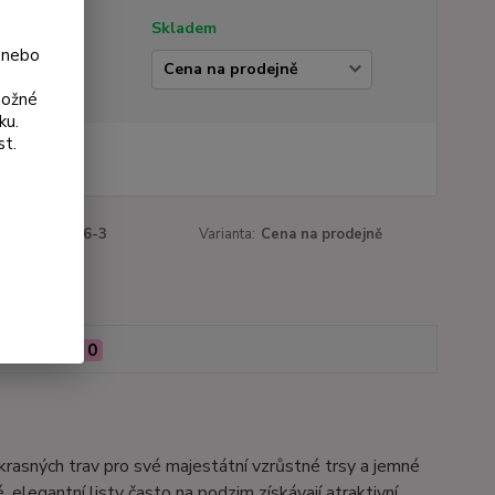
tupnost
Skladem
 nebo
ianta
možné
ku.
st.
 Kč
Kč
bez DPH
roduktu:
3126-3
Varianta:
Cena na prodejně
Hodnocení
0
 okrasných trav pro své majestátní vzrůstné trsy a jemné
 elegantní listy často na podzim získávají atraktivní