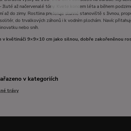
– žluté až načervenalé tóny. Kvete koncem léta a během podzimu 
ní až do zimy. Rostlina preferuje slunné stanoviště s živnou, pr
 solitér, do trvalkových záhonů i k vodním plochám. Navíc přitahuj
 jinovatku nebo sníh.
 v květináči 9×9×10 cm jako silnou, dobře zakořeněnou ros
zařazeno v kategoriích
né trávy