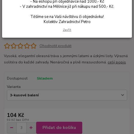
- Na eshopu při objednávce nad 1000,- Kč
- V zahradnictví na Mělníce již při nákupu nad 500,- Kč.
Těšíme se na Vaši návštěvu či objednávku!
Kolektiv Zahradnictví Petro
Zavřít
Ohodnotit produkt
Vysoká, elegantní okrasná tráva s jemnými latami a úzkými listy. Výrazná
solitéra do každé zahrady. Nenáročná a plně mrazuvzdorná.
celý popis
Dostupnost
Skladem
Varianta
104 Kč
93 Kč
bez DPH
Přidat do košíku