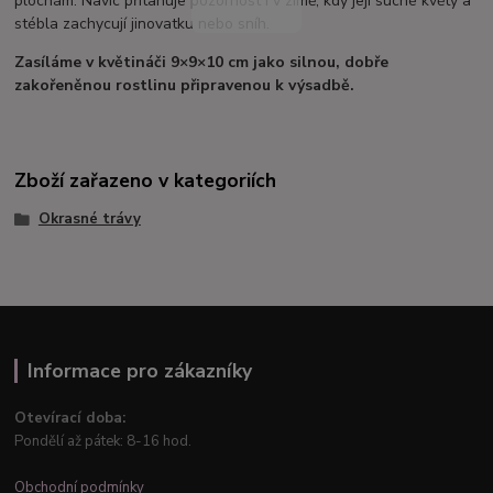
plochám. Navíc přitahuje pozornost i v zimě, kdy její suché květy a
stébla zachycují jinovatku nebo sníh.
Zasíláme v květináči 9×9×10 cm jako silnou, dobře
zakořeněnou rostlinu připravenou k výsadbě.
Zboží zařazeno v kategoriích
Okrasné trávy
Informace pro zákazníky
Otevírací doba:
Pondělí až pátek: 8-16 hod.
Obchodní podmínky