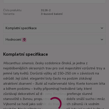
Číslo produktu:
3126-2
Varianta:
3-kusové balení
Kompletní specifikace
Hodnocení
0
Kompletní specifikace
Miscanthus sinensis
, česky ozdobnice čínská, je jedna z
nejoblíbenějších okrasných trav pro své majestátní vzrůstné trsy a
jemné laty květů. Dorůstá výšky až 150–250 cm v závislosti na
odrůdě. Její úzké, elegantní listy často na podzim získávají
atraktivní zbarvení – žluté až načervenalé tóny. Kvete koncem léta
a během podzimu – květy připomínají hedvábné laty, které
zůstávají dekorativní až do zimy. Rostlina preferuje slunné
stanoviště s živnou, propustnou půdou a dobře snáší sucho i mráz.
Výborně se hodí jako solitér, do trvalkových záhonů i k vodním