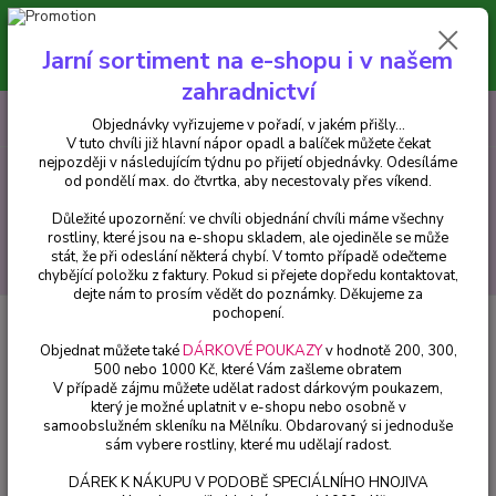
Minimální hodnota pro odeslání z e-shopu je 300 Kč.
V tuto chvíli již hlavní nápor objednávek opadl a balíček můžete čekat
Jarní sortiment na e-shopu i v našem
nejpozději v následujícím týdnu po přijetí objednávky. Objednávky
vyřizujeme v pořadí, v jakém přišly...
zahradnictví
0
ks
CZK
+420 602 223 614
Objednávky vyřizujeme v pořadí, v jakém přišly...
za
0 Kč
V tuto chvíli již hlavní nápor opadl a balíček můžete čekat
nejpozději v následujícím týdnu po přijetí objednávky. Odesíláme
od pondělí max. do čtvrtka, aby necestovaly přes víkend.
Menu
Důležité upozornění: ve chvíli objednání chvíli máme všechny
rostliny, které jsou na e-shopu skladem, ale ojediněle se může
stát, že při odeslání některá chybí. V tomto případě odečteme
Hledat
chybějící položku z faktury. Pokud si přejete dopředu kontaktovat,
dejte nám to prosím vědět do poznámky. Děkujeme za
pochopení.
Úvod
Okrasné trávy
Miscanthus sinensis - Ozdobnice čínská - cena za
kus v 3-kusovém balení
Objednat můžete také
DÁRKOVÉ POUKAZY
v hodnotě 200, 300,
500 nebo 1000 Kč, které Vám zašleme obratem
Miscanthus sinensis - Ozdobnice
V případě zájmu můžete udělat radost dárkovým poukazem,
který je možné uplatnit v e-shopu nebo osobně v
čínská - cena za kus v 3-kusovém
samoobslužném skleníku na Mělníku. Obdarovaný si jednoduše
balení
sám vybere rostliny, které mu udělají radost.
DÁREK K NÁKUPU V PODOBĚ SPECIÁLNÍHO HNOJIVA