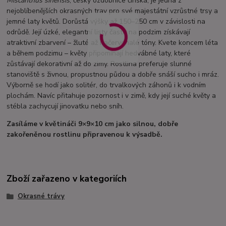
Miscanthus sinensis
, česky ozdobnice čínská, je jedna z
nejoblíbenějších okrasných trav pro své majestátní vzrůstné trsy a
jemné laty květů. Dorůstá výšky až 150–250 cm v závislosti na
odrůdě. Její úzké, elegantní listy často na podzim získávají
atraktivní zbarvení – žluté až načervenalé tóny. Kvete koncem léta
a během podzimu – květy připomínají hedvábné laty, které
zůstávají dekorativní až do zimy. Rostlina preferuje slunné
stanoviště s živnou, propustnou půdou a dobře snáší sucho i mráz.
Výborně se hodí jako solitér, do trvalkových záhonů i k vodním
plochám. Navíc přitahuje pozornost i v zimě, kdy její suché květy a
stébla zachycují jinovatku nebo sníh.
Zasíláme v květináči 9×9×10 cm jako silnou, dobře
zakořeněnou rostlinu připravenou k výsadbě.
Zboží zařazeno v kategoriích
Okrasné trávy