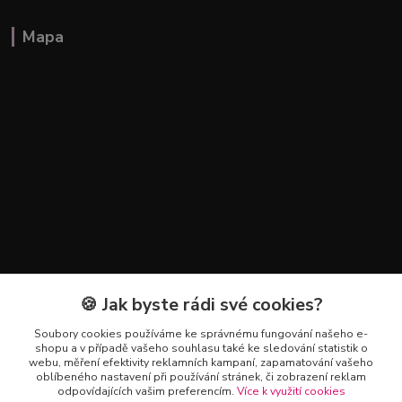
Mapa
🍪 Jak byste rádi své cookies?
Kontakty
Soubory cookies používáme ke správnému fungování našeho e-
+420 602 223 614
shopu a v případě vašeho souhlasu také ke sledování statistik o
webu, měření efektivity reklamních kampaní, zapamatování vašeho
oblíbeného nastavení při používání stránek, či zobrazení reklam
info@zahradnictvipetro.cz
odpovídajících vašim preferencím.
Více k využití cookies