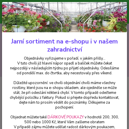
Minimální hodnota pro odeslání z e-shopu je 300 Kč.
V tuto chvíli již hlavní nápor objednávek opadl a balíček můžete čekat
nejpozději v následujícím týdnu po přijetí objednávky. Objednávky
vyřizujeme v pořadí, v jakém přišly...
0
ks
CZK
+420 602 223 614
za
0 Kč
Jarní sortiment na e-shopu i v našem
zahradnictví
Menu
Objednávky vyřizujeme v pořadí, v jakém přišly...
V tuto chvíli již hlavní nápor opadl a balíček můžete čekat
Hledat
nejpozději v následujícím týdnu po přijetí objednávky. Odesíláme
od pondělí max. do čtvrtka, aby necestovaly přes víkend.
Důležité upozornění: ve chvíli objednání chvíli máme všechny
Úvod
Okrasné trávy
Miscanthus sinensis - Ozdobnice čínská 3126
rostliny, které jsou na e-shopu skladem, ale ojediněle se může
stát, že při odeslání některá chybí. V tomto případě odečteme
Miscanthus sinensis - Ozdobnice
chybějící položku z faktury. Pokud si přejete dopředu kontaktovat,
čínská 3126
dejte nám to prosím vědět do poznámky. Děkujeme za
pochopení.
Objednat můžete také
DÁRKOVÉ POUKAZY
v hodnotě 200, 300,
500 nebo 1000 Kč, které Vám zašleme obratem
V případě zájmu můžete udělat radost dárkovým poukazem,