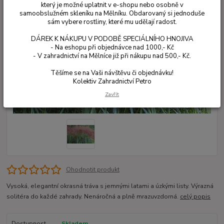
který je možné uplatnit v e-shopu nebo osobně v
samoobslužném skleníku na Mělníku. Obdarovaný si jednoduše
sám vybere rostliny, které mu udělají radost.
DÁREK K NÁKUPU V PODOBĚ SPECIÁLNÍHO HNOJIVA
- Na eshopu při objednávce nad 1000,- Kč
- V zahradnictví na Mělníce již při nákupu nad 500,- Kč.
Těšíme se na Vaši návštěvu či objednávku!
Kolektiv Zahradnictví Petro
Zavřít
Ohodnotit produkt
Vysoká, elegantní okrasná tráva s jemnými latami a úzkými listy. Výrazná
solitéra do každé zahrady. Nenáročná a plně mrazuvzdorná.
celý popis
Dostupnost
Skladem