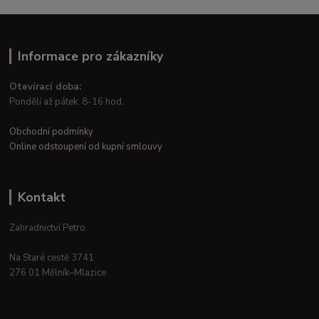
Informace pro zákazníky
Otevírací doba:
Pondělí až pátek: 8-16 hod.
Obchodní podmínky
Online odstoupení od kupní smlouvy
Kontakt
Zahradnictví Petro
Na Staré cestě 3741
276 01 Mělník–Mlazice