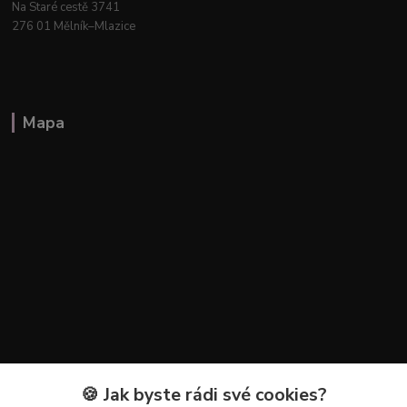
Na Staré cestě 3741
276 01 Mělník–Mlazice
Mapa
🍪 Jak byste rádi své cookies?
Kontakty