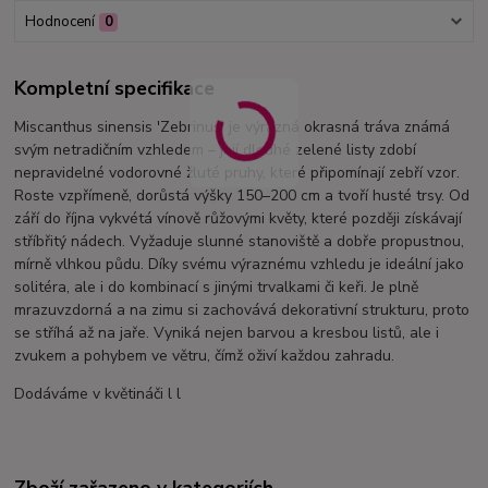
Hodnocení
0
Kompletní specifikace
Miscanthus sinensis 'Zebrinus' je výrazná okrasná tráva známá
svým netradičním vzhledem – její dlouhé zelené listy zdobí
nepravidelné vodorovné žluté pruhy, které připomínají zebří vzor.
Roste vzpřímeně, dorůstá výšky 150–200 cm a tvoří husté trsy. Od
září do října vykvétá vínově růžovými květy, které později získávají
stříbřitý nádech. Vyžaduje slunné stanoviště a dobře propustnou,
mírně vlhkou půdu. Díky svému výraznému vzhledu je ideální jako
solitéra, ale i do kombinací s jinými trvalkami či keři. Je plně
mrazuvzdorná a na zimu si zachovává dekorativní strukturu, proto
se stříhá až na jaře. Vyniká nejen barvou a kresbou listů, ale i
zvukem a pohybem ve větru, čímž oživí každou zahradu.
Dodáváme v květináči l l