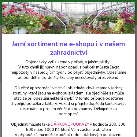
Minimální hodnota pro odeslání z e-shopu je 300 Kč.
V tuto chvíli již hlavní nápor objednávek opadl a balíček můžete čekat
nejpozději v následujícím týdnu po přijetí objednávky. Objednávky
vyřizujeme v pořadí, v jakém přišly...
0
ks
CZK
+420 602 223 614
za
0 Kč
Jarní sortiment na e-shopu i v našem
zahradnictví
Menu
Objednávky vyřizujeme v pořadí, v jakém přišly...
V tuto chvíli již hlavní nápor opadl a balíček můžete čekat
Hledat
nejpozději v následujícím týdnu po přijetí objednávky. Odesíláme
od pondělí max. do čtvrtka, aby necestovaly přes víkend.
Důležité upozornění: ve chvíli objednání chvíli máme všechny
Úvod
Okrasné trávy
Miscanthus sin. Zebrinus- ozdobnice čínská - cena
rostliny, které jsou na e-shopu skladem, ale ojediněle se může
za kus v 3-kusovém balení
stát, že při odeslání některá chybí. V tomto případě odečteme
chybějící položku z faktury. Pokud si přejete dopředu kontaktovat,
Miscanthus sin. Zebrinus-
dejte nám to prosím vědět do poznámky. Děkujeme za
ozdobnice čínská - cena za kus v
pochopení.
3-kusovém balení
Objednat můžete také
DÁRKOVÉ POUKAZY
v hodnotě 200, 300,
500 nebo 1000 Kč, které Vám zašleme obratem
V případě zájmu můžete udělat radost dárkovým poukazem,