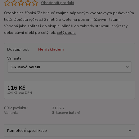
Ohodnotit produkt
Ozdobnice čínská 'Zebrinus' zaujme nápadným vodorovným pruhováním
listů. Dorůstá výšky až 2 metrů a kvete na podzim růžovými latami.
Vhodná jako solitér i do skupin, přináší do zahrady strukturu a výrazný
dekorativní efekt po celý rok.
celý popis
Dostupnost
Není skladem
Varianta
116 Kč
104 Kč
bez DPH
Číslo produktu:
3135-2
Varianta:
3-kusové balení
Kompletní specifikace