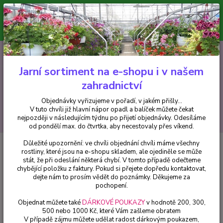
Minimální hodnota pro odeslání z e-shopu je 300 Kč.
V tuto chvíli již hlavní nápor objednávek opadl a balíček můžete čekat
nejpozději v následujícím týdnu po přijetí objednávky. Objednávky
vyřizujeme v pořadí, v jakém přišly...
0
ks
CZK
+420 602 223 614
za
0 Kč
Jarní sortiment na e-shopu i v našem
zahradnictví
Menu
Objednávky vyřizujeme v pořadí, v jakém přišly...
V tuto chvíli již hlavní nápor opadl a balíček můžete čekat
Hledat
nejpozději v následujícím týdnu po přijetí objednávky. Odesíláme
od pondělí max. do čtvrtka, aby necestovaly přes víkend.
Důležité upozornění: ve chvíli objednání chvíli máme všechny
Úvod
Okrasné trávy
Miscanthus sin. Kleine Fontane- Ozdobnice čínská -
rostliny, které jsou na e-shopu skladem, ale ojediněle se může
cena za kus v 3-kusovém balení
stát, že při odeslání některá chybí. V tomto případě odečteme
chybějící položku z faktury. Pokud si přejete dopředu kontaktovat,
Miscanthus sin. Kleine Fontane-
dejte nám to prosím vědět do poznámky. Děkujeme za
Ozdobnice čínská - cena za kus v
pochopení.
3-kusovém balení
Objednat můžete také
DÁRKOVÉ POUKAZY
v hodnotě 200, 300,
500 nebo 1000 Kč, které Vám zašleme obratem
V případě zájmu můžete udělat radost dárkovým poukazem,