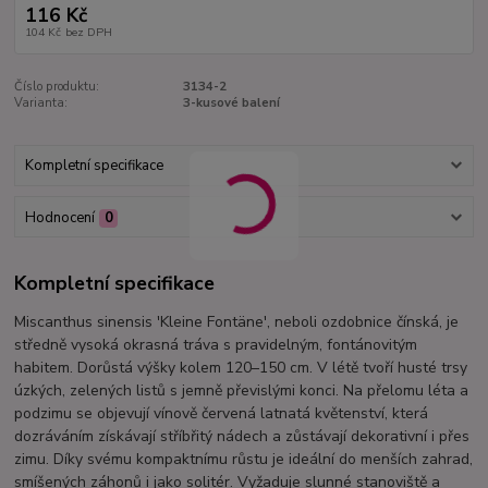
116 Kč
104 Kč
bez DPH
Číslo produktu:
3134-2
Varianta:
3-kusové balení
Kompletní specifikace
Hodnocení
0
Kompletní specifikace
Miscanthus sinensis 'Kleine Fontäne', neboli ozdobnice čínská, je
středně vysoká okrasná tráva s pravidelným, fontánovitým
habitem. Dorůstá výšky kolem 120–150 cm. V létě tvoří husté trsy
úzkých, zelených listů s jemně převislými konci. Na přelomu léta a
podzimu se objevují vínově červená latnatá květenství, která
dozráváním získávají stříbřitý nádech a zůstávají dekorativní i přes
zimu. Díky svému kompaktnímu růstu je ideální do menších zahrad,
smíšených záhonů i jako solitér. Vyžaduje slunné stanoviště a