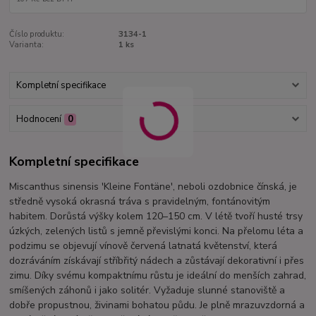
Číslo produktu:
3134-1
Varianta:
1 ks
Kompletní specifikace
Hodnocení
0
Kompletní specifikace
Miscanthus sinensis 'Kleine Fontäne', neboli ozdobnice čínská, je
středně vysoká okrasná tráva s pravidelným, fontánovitým
habitem. Dorůstá výšky kolem 120–150 cm. V létě tvoří husté trsy
úzkých, zelených listů s jemně převislými konci. Na přelomu léta a
podzimu se objevují vínově červená latnatá květenství, která
dozráváním získávají stříbřitý nádech a zůstávají dekorativní i přes
zimu. Díky svému kompaktnímu růstu je ideální do menších zahrad,
smíšených záhonů i jako solitér. Vyžaduje slunné stanoviště a
dobře propustnou, živinami bohatou půdu. Je plně mrazuvzdorná a