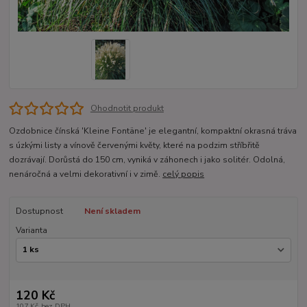
Ohodnotit produkt
Ozdobnice čínská 'Kleine Fontäne' je elegantní, kompaktní okrasná tráva
s úzkými listy a vínově červenými květy, které na podzim stříbřitě
dozrávají. Dorůstá do 150 cm, vyniká v záhonech i jako solitér. Odolná,
nenáročná a velmi dekorativní i v zimě.
celý popis
Dostupnost
Není skladem
Varianta
120 Kč
107 Kč
bez DPH