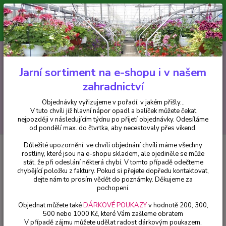
Minimální hodnota pro odeslání z e-shopu je 300 Kč.
V tuto chvíli již hlavní nápor objednávek opadl a balíček můžete čekat
nejpozději v následujícím týdnu po přijetí objednávky. Objednávky
vyřizujeme v pořadí, v jakém přišly...
0
ks
CZK
+420 602 223 614
za
0 Kč
Jarní sortiment na e-shopu i v našem
zahradnictví
Menu
Objednávky vyřizujeme v pořadí, v jakém přišly...
V tuto chvíli již hlavní nápor opadl a balíček můžete čekat
Hledat
nejpozději v následujícím týdnu po přijetí objednávky. Odesíláme
od pondělí max. do čtvrtka, aby necestovaly přes víkend.
Důležité upozornění: ve chvíli objednání chvíli máme všechny
Úvod
Okrasné trávy
Miscanthus sin. Kleine Fontane- Ozdobnice čínská -
rostliny, které jsou na e-shopu skladem, ale ojediněle se může
1 ks
stát, že při odeslání některá chybí. V tomto případě odečteme
chybějící položku z faktury. Pokud si přejete dopředu kontaktovat,
Miscanthus sin. Kleine Fontane-
dejte nám to prosím vědět do poznámky. Děkujeme za
Ozdobnice čínská - 1 ks
pochopení.
Objednat můžete také
DÁRKOVÉ POUKAZY
v hodnotě 200, 300,
500 nebo 1000 Kč, které Vám zašleme obratem
V případě zájmu můžete udělat radost dárkovým poukazem,