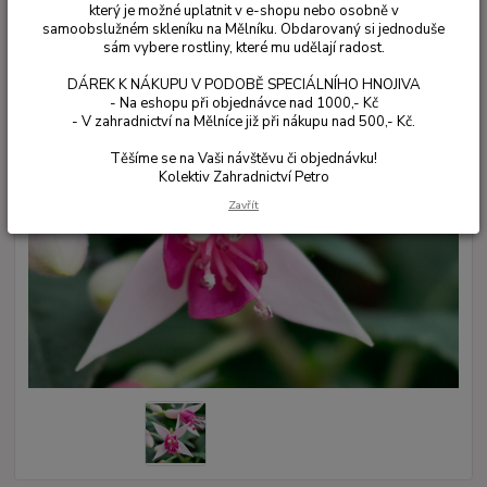
který je možné uplatnit v e-shopu nebo osobně v
samoobslužném skleníku na Mělníku. Obdarovaný si jednoduše
sám vybere rostliny, které mu udělají radost.
DÁREK K NÁKUPU V PODOBĚ SPECIÁLNÍHO HNOJIVA
- Na eshopu při objednávce nad 1000,- Kč
- V zahradnictví na Mělníce již při nákupu nad 500,- Kč.
Těšíme se na Vaši návštěvu či objednávku!
Kolektiv Zahradnictví Petro
Zavřít