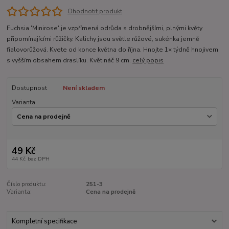
Ohodnotit produkt
Fuchsia 'Minirose' je vzpřímená odrůda s drobnějšími, plnými květy
připomínajícími růžičky. Kalichy jsou světle růžové, sukénka jemně
fialovorůžová. Kvete od konce května do října. Hnojte 1× týdně hnojivem
s vyšším obsahem draslíku. Květináč 9 cm.
celý popis
Dostupnost
Není skladem
Varianta
49 Kč
44 Kč
bez DPH
Číslo produktu:
251-3
Varianta:
Cena na prodejně
Kompletní specifikace