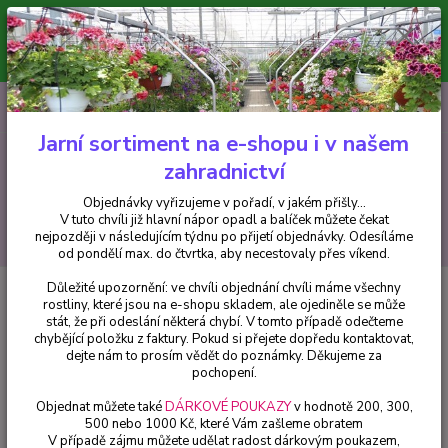
Minimální hodnota pro odeslání z e-shopu je 300 Kč.
V tuto chvíli již hlavní nápor objednávek opadl a balíček můžete čekat
nejpozději v následujícím týdnu po přijetí objednávky. Objednávky
vyřizujeme v pořadí, v jakém přišly...
0
ks
CZK
+420 602 223 614
za
0 Kč
Jarní sortiment na e-shopu i v našem
zahradnictví
Menu
Objednávky vyřizujeme v pořadí, v jakém přišly...
V tuto chvíli již hlavní nápor opadl a balíček můžete čekat
Hledat
nejpozději v následujícím týdnu po přijetí objednávky. Odesíláme
od pondělí max. do čtvrtka, aby necestovaly přes víkend.
Důležité upozornění: ve chvíli objednání chvíli máme všechny
Úvod
Fuchsie
Minirose Fuchsie (de Graaf NL 1981) - cena na prodejně
rostliny, které jsou na e-shopu skladem, ale ojediněle se může
stát, že při odeslání některá chybí. V tomto případě odečteme
Minirose Fuchsie (de Graaf NL
chybějící položku z faktury. Pokud si přejete dopředu kontaktovat,
1981) - cena na prodejně
dejte nám to prosím vědět do poznámky. Děkujeme za
pochopení.
Objednat můžete také
DÁRKOVÉ POUKAZY
v hodnotě 200, 300,
500 nebo 1000 Kč, které Vám zašleme obratem
V případě zájmu můžete udělat radost dárkovým poukazem,