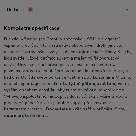
Hodnocení
0
Kompletní specifikace
Fuchsia
‘Minirose’
(de Graaf, Nizozemsko, 1981) je elegantní,
vzpřímená odrůda, která si získává oblibu svými drobnými, ale
dokonale tvarovanými květy – připomínajícími malé růžičky. Kalichy
jsou světle růžové, zatímco sukénka má jemný fialovorůžový
odstín. Díky decentní barevnosti a pravidelnému kvetení a
pevnému vzrůstu je ideální pro tvarování do stromků na terasy a
balkony. Odrůda kvete od konce května až do konce října. V tomto
období doporučujeme rostlinu
1× týdně přihnojovat hnojivem s
vyšším obsahem draslíku
, aby zůstala vitální a bohatě kvetla.
Vyhovuje jí polostinné místo, pravidelná zálivka a výživná, dobře
propustná půda. Na zimu je nutné zajistit přezimování v
bezmrazém prostoru.
Dodáváme v květináči o průměru 9 cm,
dobře prokořeněnou.