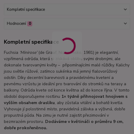
Kompletní specifikace
Hodnocení
0
Kompletní specifikace
Fuchsia
‘Minirose’
(de Graaf, Nizozemsko, 1981) je elegantní,
vzpřímená odrůda, která si získává oblibu svými drobnými, ale
dokonale tvarovanými květy – připomínajícími malé růžičky. Kalichy
jsou světle růžové, zatímco sukénka má jemný fialovorůžový
odstín. Díky decentní barevnosti a pravidelnému kvetení a
pevnému vzrůstu je ideální pro tvarování do stromků na terasy a
balkony. Odrůda kvete od konce května až do konce října. V tomto
období doporučujeme rostlinu
1× týdně přihnojovat hnojivem s
vyšším obsahem draslíku
, aby zůstala vitální a bohatě kvetla.
Vyhovuje jí polostinné místo, pravidelná zálivka a výživná, dobře
propustná půda. Na zimu je nutné zajistit přezimování v
bezmrazém prostoru.
Dodáváme v květináči o průměru 9 cm,
dobře prokořeněnou.