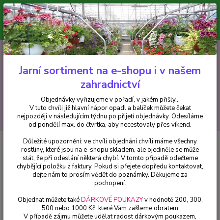
Minimální hodnota pro odeslání z e-shopu je 300 Kč.
V tuto chvíli již hlavní nápor objednávek opadl a balíček můžete čekat
nejpozději v následujícím týdnu po přijetí objednávky. Objednávky
vyřizujeme v pořadí, v jakém přišly...
0
ks
CZK
+420 602 223 614
za
0 Kč
Jarní sortiment na e-shopu i v našem
zahradnictví
Menu
Objednávky vyřizujeme v pořadí, v jakém přišly...
V tuto chvíli již hlavní nápor opadl a balíček můžete čekat
Hledat
nejpozději v následujícím týdnu po přijetí objednávky. Odesíláme
od pondělí max. do čtvrtka, aby necestovaly přes víkend.
Důležité upozornění: ve chvíli objednání chvíli máme všechny
Úvod
Fuchsie
Minirose Fuchsie (de Graaf NL 1981) - cena za kus v 3-
rostliny, které jsou na e-shopu skladem, ale ojediněle se může
kusovém balení
stát, že při odeslání některá chybí. V tomto případě odečteme
chybějící položku z faktury. Pokud si přejete dopředu kontaktovat,
Minirose Fuchsie (de Graaf NL
dejte nám to prosím vědět do poznámky. Děkujeme za
1981) - cena za kus v 3-kusovém
pochopení.
balení
Objednat můžete také
DÁRKOVÉ POUKAZY
v hodnotě 200, 300,
500 nebo 1000 Kč, které Vám zašleme obratem
V případě zájmu můžete udělat radost dárkovým poukazem,