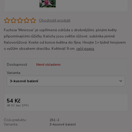
Ohodnotit produkt
Fuchsia 'Minirose' je vzpřímená odrůda s drobnějšími, plnými květy
připomínajícími růžičky. Kalichy jsou světle růžové, sukénka jemně
fialovorůžová. Kvete od konce května do října. Hnojte 1× týdně hnojivem
s vyšším obsahem draslíku. Květináč 9 cm.
celý popis
Dostupnost
Není skladem
Varianta
54 Kč
48 Kč
bez DPH
Číslo produktu:
251-2
Varianta:
3-kusové balení