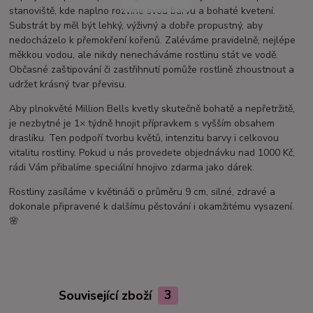
stanoviště, kde naplno rozvine svou barvu a bohaté kvetení.
Substrát by měl být lehký, výživný a dobře propustný, aby
nedocházelo k přemokření kořenů. Zaléváme pravidelně, nejlépe
měkkou vodou, ale nikdy nenecháváme rostlinu stát ve vodě.
Občasné zaštipování či zastřihnutí pomůže rostlině zhoustnout a
udržet krásný tvar převisu.
Aby plnokvěté Million Bells kvetly skutečně bohatě a nepřetržitě,
je nezbytné je 1× týdně hnojit přípravkem s vyšším obsahem
draslíku. Ten podpoří tvorbu květů, intenzitu barvy i celkovou
vitalitu rostliny. Pokud u nás provedete objednávku nad 1000 Kč,
rádi Vám přibalíme speciální hnojivo zdarma jako dárek.
Rostliny zasíláme v květináči o průměru 9 cm, silné, zdravé a
dokonale připravené k dalšímu pěstování i okamžitému vysazení.
🌸
Související zboží
3