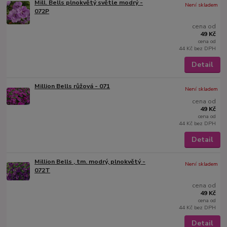
Mill. Bells plnokvětý světle modrý -
Není skladem
072P
cena od
49 Kč
cena od
44 Kč
bez DPH
Detail
Million Bells růžová - 071
Není skladem
cena od
49 Kč
cena od
44 Kč
bez DPH
Detail
Million Bells , tm. modrý, plnokvětý -
Není skladem
072T
cena od
49 Kč
cena od
44 Kč
bez DPH
Detail