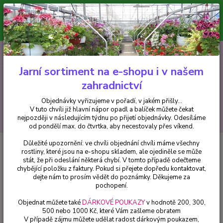
Minimální hodnota pro odeslání z e-shopu je 300 Kč.
V tuto chvíli již hlavní nápor objednávek opadl a balíček můžete čekat
nejpozději v následujícím týdnu po přijetí objednávky. Objednávky
vyřizujeme v pořadí, v jakém přišly...
0
ks
CZK
+420 602 223 614
za
0 Kč
Jarní sortiment na e-shopu i v našem
zahradnictví
Menu
Objednávky vyřizujeme v pořadí, v jakém přišly...
V tuto chvíli již hlavní nápor opadl a balíček můžete čekat
Hledat
nejpozději v následujícím týdnu po přijetí objednávky. Odesíláme
od pondělí max. do čtvrtka, aby necestovaly přes víkend.
Důležité upozornění: ve chvíli objednání chvíli máme všechny
Úvod
Balkónové rostliny
Mill. Bells- růžový plnokvětý - 071P
rostliny, které jsou na e-shopu skladem, ale ojediněle se může
stát, že při odeslání některá chybí. V tomto případě odečteme
Mill. Bells- růžový plnokvětý -
chybějící položku z faktury. Pokud si přejete dopředu kontaktovat,
071P
dejte nám to prosím vědět do poznámky. Děkujeme za
pochopení.
Objednat můžete také
DÁRKOVÉ POUKAZY
v hodnotě 200, 300,
500 nebo 1000 Kč, které Vám zašleme obratem
V případě zájmu můžete udělat radost dárkovým poukazem,