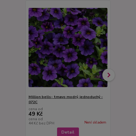
Million bells- tmavo modrý, jednoduchý -
Million Bell
072C
cena od
cena od
49 Kč
49 Kč
cena od
cena od
Není skladem
44 Kč
bez DPH
44 Kč
bez D
Detail