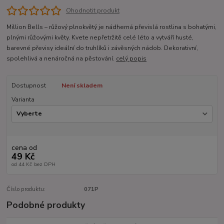
Ohodnotit produkt
Million Bells – růžový plnokvětý je nádherná převislá rostlina s bohatými,
plnými růžovými květy. Kvete nepřetržitě celé léto a vytváří husté,
barevné převisy ideální do truhlíků i závěsných nádob. Dekorativní,
spolehlivá a nenáročná na pěstování.
celý popis
Dostupnost
Není skladem
Varianta
cena od
49 Kč
od
44 Kč
bez DPH
Číslo produktu:
071P
Podobné produkty