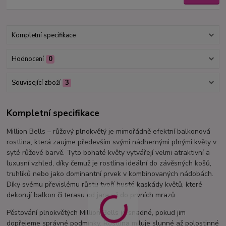
Kompletní specifikace
Hodnocení
0
Související zboží
3
Kompletní specifikace
Million Bells – růžový plnokvětý je mimořádně efektní balkonová
rostlina, která zaujme především svými nádhernými plnými květy v
syté růžové barvě. Tyto bohaté květy vytvářejí velmi atraktivní a
luxusní vzhled, díky čemuž je rostlina ideální do závěsných košů,
truhlíků nebo jako dominantní prvek v kombinovaných nádobách.
Díky svému převislému růstu tvoří husté kaskády květů, které
dekorují balkon či terasu od jara až do prvních mrazů.
Pěstování plnokvětých Million Bells je snadné, pokud jim
dopřejeme správné podmínky. Rostlina miluje slunné až polostinné