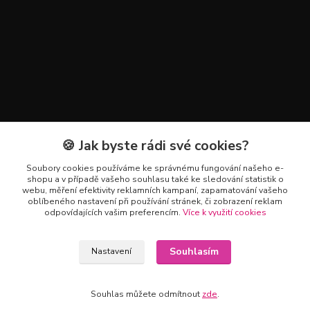
🍪 Jak byste rádi své cookies?
Kontakty
Soubory cookies používáme ke správnému fungování našeho e-
+420 602 223 614
shopu a v případě vašeho souhlasu také ke sledování statistik o
webu, měření efektivity reklamních kampaní, zapamatování vašeho
oblíbeného nastavení při používání stránek, či zobrazení reklam
info@zahradnictvipetro.cz
odpovídajících vašim preferencím.
Více k využití cookies
Souhlasím
Nastavení
Souhlas můžete odmítnout
zde
.
Vytvořeno na
Eshop-rychle.cz