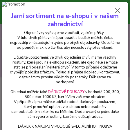
Minimální hodnota pro odeslání z e-shopu je 300 Kč.
V tuto chvíli již hlavní nápor objednávek opadl a balíček můžete čekat
Jarní sortiment na e-shopu i v našem
nejpozději v následujícím týdnu po přijetí objednávky. Objednávky
vyřizujeme v pořadí, v jakém přišly...
zahradnictví
0
ks
CZK
+420 602 223 614
Objednávky vyřizujeme v pořadí, v jakém přišly...
za
0 Kč
V tuto chvíli již hlavní nápor opadl a balíček můžete čekat
nejpozději v následujícím týdnu po přijetí objednávky. Odesíláme
od pondělí max. do čtvrtka, aby necestovaly přes víkend.
Menu
Důležité upozornění: ve chvíli objednání chvíli máme všechny
rostliny, které jsou na e-shopu skladem, ale ojediněle se může
stát, že při odeslání některá chybí. V tomto případě odečteme
Hledat
chybějící položku z faktury. Pokud si přejete dopředu kontaktovat,
dejte nám to prosím vědět do poznámky. Děkujeme za
pochopení.
Úvod
Bylinky a léčivky
Migrénovník-Tatradenia specios - 1 ks
Objednat můžete také
DÁRKOVÉ POUKAZY
v hodnotě 200, 300,
Migrénovník-Tatradenia specios -
500 nebo 1000 Kč, které Vám zašleme obratem
V případě zájmu můžete udělat radost dárkovým poukazem,
1 ks
který je možné uplatnit v e-shopu nebo osobně v
samoobslužném skleníku na Mělníku. Obdarovaný si jednoduše
sám vybere rostliny, které mu udělají radost.
DÁREK K NÁKUPU V PODOBĚ SPECIÁLNÍHO HNOJIVA