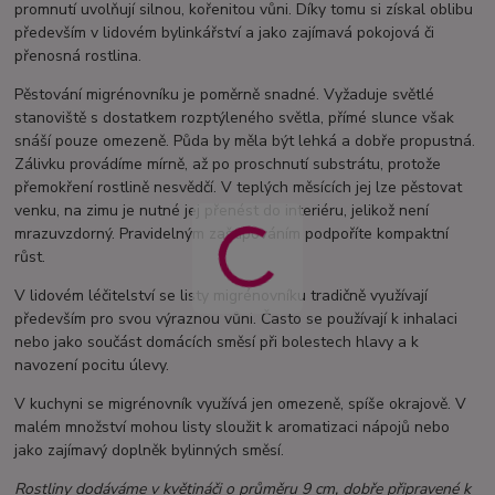
promnutí uvolňují silnou, kořenitou vůni. Díky tomu si získal oblibu
především v lidovém bylinkářství a jako zajímavá pokojová či
přenosná rostlina.
Pěstování migrénovníku je poměrně snadné. Vyžaduje světlé
stanoviště s dostatkem rozptýleného světla, přímé slunce však
snáší pouze omezeně. Půda by měla být lehká a dobře propustná.
Zálivku provádíme mírně, až po proschnutí substrátu, protože
přemokření rostlině nesvědčí. V teplých měsících jej lze pěstovat
venku, na zimu je nutné jej přenést do interiéru, jelikož není
mrazuvzdorný. Pravidelným zaštipováním podpoříte kompaktní
růst.
V lidovém léčitelství se listy migrénovníku tradičně využívají
především pro svou výraznou vůni. Často se používají k inhalaci
nebo jako součást domácích směsí při bolestech hlavy a k
navození pocitu úlevy.
V kuchyni se migrénovník využívá jen omezeně, spíše okrajově. V
malém množství mohou listy sloužit k aromatizaci nápojů nebo
jako zajímavý doplněk bylinných směsí.
Rostliny dodáváme v květináči o průměru 9 cm, dobře připravené k