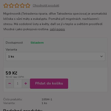
Ohodnotit produkt
Migrénovník (Tetradenia riparia, dříve Tatradenia speciosa) je aromatická
léčivka s vůní máty a eukalyptu. Pomáhá při migrénách, nachlazení i
stresu. Má ozdobné listy a květy, daří se jí v teple a světlém prostředí.
Vhodná i jako pokojová rostlina.
celý popis
Dostupnost
Skladem
Varianta
59 Kč
53 Kč
bez DPH
Přidat do košíku
Číslo produktu:
105M-1
Varianta:
1 ks
Podobné produkty