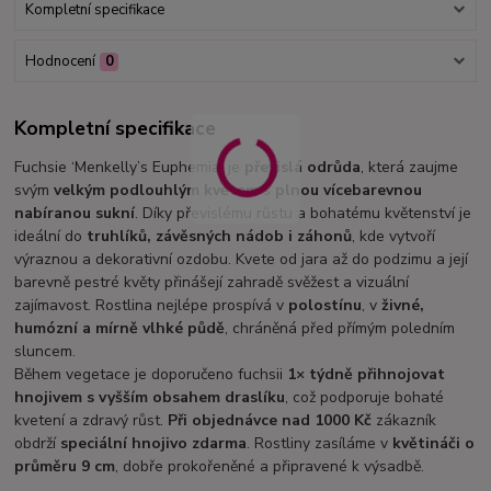
Kompletní specifikace
Hodnocení
0
Kompletní specifikace
Fuchsie ‘Menkelly’s Euphemia’ je
převislá odrůda
, která zaujme
svým
velkým podlouhlým květem
s
plnou vícebarevnou
nabíranou sukní
. Díky převislému růstu a bohatému květenství je
ideální do
truhlíků, závěsných nádob i záhonů
, kde vytvoří
výraznou a dekorativní ozdobu. Kvete od jara až do podzimu a její
barevně pestré květy přinášejí zahradě svěžest a vizuální
zajímavost. Rostlina nejlépe prospívá v
polostínu
, v
živné,
humózní a mírně vlhké půdě
, chráněná před přímým poledním
sluncem.
Během vegetace je doporučeno fuchsii
1× týdně přihnojovat
hnojivem s vyšším obsahem draslíku
, což podporuje bohaté
kvetení a zdravý růst.
Při objednávce nad 1000 Kč
zákazník
obdrží
speciální hnojivo zdarma
. Rostliny zasíláme v
květináči o
průměru 9 cm
, dobře prokořeněné a připravené k výsadbě.