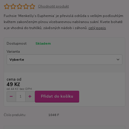
Ohodnotit produkt
Fuchsie ‘Menkelly’s Euphemia’ je převislá odrůda s velkým podlouhlým
květem zakončeným plnou vícebarevnou nabíranou sukní. Kvete bohatě
a je vhodná do truhlíků, závěsných nádob i záhonů.
celý popis
Dostupnost
Skladem
Varianta
cena od
49 Kč
od
44 Kč
bez DPH
Přidat do košíku
Číslo produktu:
1046 F