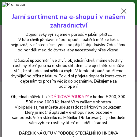
Minimální hodnota pro odeslání z e-shopu je 300 Kč.
V tuto chvíli již hlavní nápor objednávek opadl a balíček můžete čekat
Jarní sortiment na e-shopu i v našem
nejpozději v následujícím týdnu po přijetí objednávky. Objednávky
vyřizujeme v pořadí, v jakém přišly...
zahradnictví
0
ks
CZK
+420 602 223 614
Objednávky vyřizujeme v pořadí, v jakém přišly...
za
0 Kč
V tuto chvíli již hlavní nápor opadl a balíček můžete čekat
nejpozději v následujícím týdnu po přijetí objednávky. Odesíláme
od pondělí max. do čtvrtka, aby necestovaly přes víkend.
Menu
Důležité upozornění: ve chvíli objednání chvíli máme všechny
rostliny, které jsou na e-shopu skladem, ale ojediněle se může
stát, že při odeslání některá chybí. V tomto případě odečteme
Hledat
chybějící položku z faktury. Pokud si přejete dopředu kontaktovat,
dejte nám to prosím vědět do poznámky. Děkujeme za
pochopení.
Úvod
Fuchsie
Menkelly's Euphemia (Fuchsie) 1046 F
Objednat můžete také
DÁRKOVÉ POUKAZY
v hodnotě 200, 300,
Menkelly's Euphemia (Fuchsie)
500 nebo 1000 Kč, které Vám zašleme obratem
V případě zájmu můžete udělat radost dárkovým poukazem,
1046 F
který je možné uplatnit v e-shopu nebo osobně v
samoobslužném skleníku na Mělníku. Obdarovaný si jednoduše
sám vybere rostliny, které mu udělají radost.
DÁREK K NÁKUPU V PODOBĚ SPECIÁLNÍHO HNOJIVA