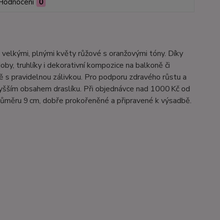
Hodnocení
0
 velkými, plnými květy růžové s oranžovými tóny. Díky
by, truhlíky i dekorativní kompozice na balkoně či
ě s pravidelnou zálivkou. Pro podporu zdravého růstu a
 vyšším obsahem draslíku. Při objednávce nad 1000 Kč od
průměru 9 cm, dobře prokořeněné a připravené k výsadbě.