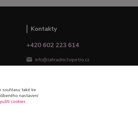
Kontakty
+420 602 223 614
info@zahradnictvipetro.cz
 souhlasu také ke
blíbeného nastavení
yužití cookies