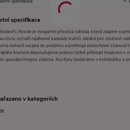
etní specifikace
tní specifikace
edard's Roede
je elegantní převislá odrůda, která zaujme svými
u růstu vytváří nádherné kaskády květů, ideální pro závěsné nádo
vete bohatě od jara do podzimu a preferuje polostinné stanovišt
ajícího kvetení doporučujeme jednou týdně přihnojit hnojivem s
te speciální hnojivo zdarma. Rostliny dodáváme v květináčku o 
zařazeno v kategoriích
ie