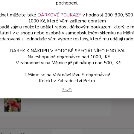
pochopení.
dnat můžete také
DÁRKOVÉ POUKAZY
v hodnotě 200, 300, 500
Dos
1000 Kč, které Vám zašleme obratem
Var
ípadě zájmu můžete udělat radost dárkovým poukazem, který je 
latnit v e-shopu nebo osobně v samoobslužném skleníku na Mělní
darovaný si jednoduše sám vybere rostliny, které mu udělají rado
49
DÁREK K NÁKUPU V PODOBĚ SPECIÁLNÍHO HNOJIVA
44 
- Na eshopu při objednávce nad 1000,- Kč
- V zahradnictví na Mělníce již při nákupu nad 500,- Kč.
Číslo p
Těšíme se na Vaši návštěvu či objednávku!
Kolektiv Zahradnictví Petro
Zavřít