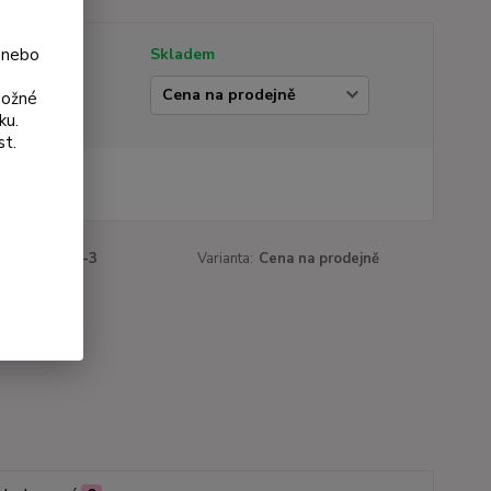
 nebo
tupnost
Skladem
ianta
možné
ku.
st.
 Kč
Kč
bez DPH
roduktu:
761-3
Varianta:
Cena na prodejně