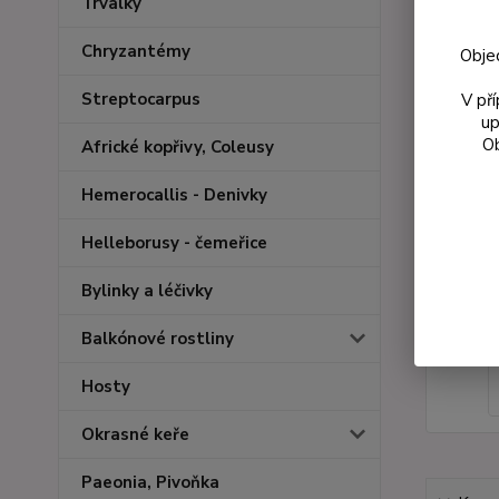
Trvalky
Chryzantémy
Obje
Streptocarpus
V př
up
Ob
Africké kopřivy, Coleusy
Hemerocallis - Denivky
Helleborusy - čemeřice
Bylinky a léčivky
Balkónové rostliny
Hosty
Okrasné keře
Paeonia, Pivoňka