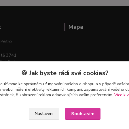
t
Mapa
 Petro
stě 3741
ík–Mlazice
🍪 Jak byste rádi své cookies?
používáme ke správnému fungování našeho e-shopu a v případě vašeho
k o webu, měření efektivity reklamních kampaní, zapamatování vašeho o
 stránek, či zobrazení reklam odpovídajících vašim preferencím.
Více k v
Souhlasím
Nastavení