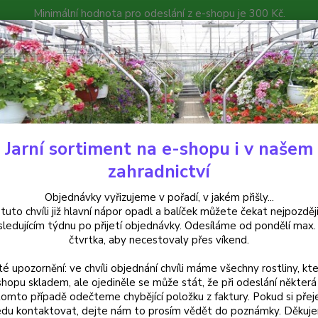
Minimální hodnota pro odeslání z e-shopu je 300 Kč.
íček můžete čekat nejpozději v následujícím týdnu po přijetí objedná
atalog
Poradna
Kontakty
Nevíte
Hledat
+420
Jarní sortiment na e-shopu i v našem
uchsie
Medard's Roede Fuchsie - cena na prodejně
zahradnictví
rd's Roede Fuchsie - cena na p
Objednávky vyřizujeme v pořadí, v jakém přišly...
 tuto chvíli již hlavní nápor opadl a balíček můžete čekat nejpozději
sledujícím týdnu po přijetí objednávky. Odesíláme od pondělí max.
čtvrtka, aby necestovaly přes víkend.
Fuchsi
té upozornění: ve chvíli objednání chvíli máme všechny rostliny, kte
růžové
shopu skladem, ale ojediněle se může stát, že při odeslání některá 
bohaté
tomto případě odečteme chybějící položku z faktury. Pokud si přej
draslí
du kontaktovat, dejte nám to prosím vědět do poznámky. Děkuj