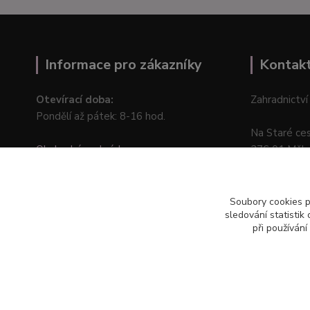
Informace pro zákazníky
Kontak
Otevírací doba:
Zahradnictví
Pondělí až pátek: 8-16 hod.
Na Staré ce
Obchodní podmínky
276 01 Měln
Online odstoupení od kupní smlouvy
Soubory cookies 
sledování statisti
při používání