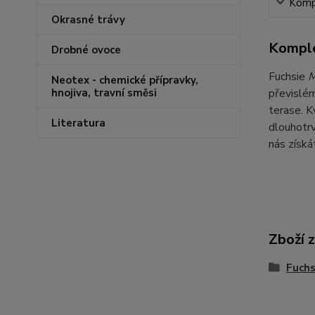
Kompl
Okrasné trávy
Komple
Drobné ovoce
Fuchsie
M
Neotex - chemické přípravky,
převislém
hnojiva, travní směsi
terase. K
Literatura
dlouhotrv
nás získá
Zboží 
Fuchs