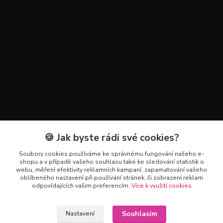
🍪 Jak byste rádi své cookies?
Kontakty
Soubory cookies používáme ke správnému fungování našeho e-
+420 602 223 614
shopu a v případě vašeho souhlasu také ke sledování statistik o
webu, měření efektivity reklamních kampaní, zapamatování vašeho
oblíbeného nastavení při používání stránek, či zobrazení reklam
info@zahradnictvipetro.cz
odpovídajících vašim preferencím.
Více k využití cookies
Souhlasím
Nastavení