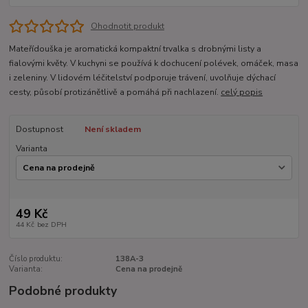
Ohodnotit produkt
Mateřídouška je aromatická kompaktní trvalka s drobnými listy a
fialovými květy. V kuchyni se používá k dochucení polévek, omáček, masa
i zeleniny. V lidovém léčitelství podporuje trávení, uvolňuje dýchací
cesty, působí protizánětlivě a pomáhá při nachlazení.
celý popis
Dostupnost
Není skladem
Varianta
49 Kč
44 Kč
bez DPH
Číslo produktu:
138A-3
Varianta:
Cena na prodejně
Podobné produkty