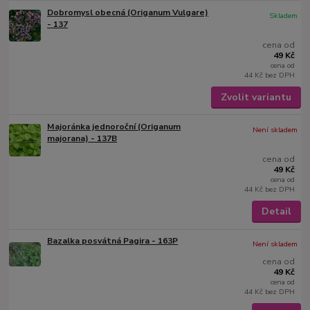
Dobromysl obecná (Origanum Vulgare)
Skladem
- 137
cena od
49 Kč
cena od
44 Kč
bez DPH
Zvolit variantu
Majoránka jednoroční (Origanum
Není skladem
majorana) - 137B
cena od
49 Kč
cena od
44 Kč
bez DPH
Detail
Bazalka posvátná Pagira - 163P
Není skladem
cena od
49 Kč
cena od
44 Kč
bez DPH