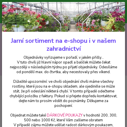
Minimální hodnota pro odeslání z e-shopu je 300 Kč.
V tuto chvíli již hlavní nápor objednávek opadl a balíček můžete čekat
nejpozději v následujícím týdnu po přijetí objednávky. Objednávky
vyřizujeme v pořadí, v jakém přišly...
0
ks
CZK
+420 602 223 614
za
0 Kč
Jarní sortiment na e-shopu i v našem
zahradnictví
Menu
Objednávky vyřizujeme v pořadí, v jakém přišly...
V tuto chvíli již hlavní nápor opadl a balíček můžete čekat
Hledat
nejpozději v následujícím týdnu po přijetí objednávky. Odesíláme
od pondělí max. do čtvrtka, aby necestovaly přes víkend.
Důležité upozornění: ve chvíli objednání chvíli máme všechny
Úvod
Bylinky a léčivky
Mateřidouška (Thymus vulgaris Compacta) -
rostliny, které jsou na e-shopu skladem, ale ojediněle se může
cena na prodejně
stát, že při odeslání některá chybí. V tomto případě odečteme
chybějící položku z faktury. Pokud si přejete dopředu kontaktovat,
Mateřidouška (Thymus vulgaris
dejte nám to prosím vědět do poznámky. Děkujeme za
Compacta) - cena na prodejně
pochopení.
Objednat můžete také
DÁRKOVÉ POUKAZY
v hodnotě 200, 300,
500 nebo 1000 Kč, které Vám zašleme obratem
V případě zájmu můžete udělat radost dárkovým poukazem,