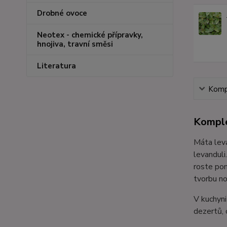
Drobné ovoce
Neotex - chemické přípravky,
hnojiva, travní směsi
Literatura
Kompl
Komple
Máta leva
levanduli
roste pom
tvorbu no
V kuchyni
dezertů, 