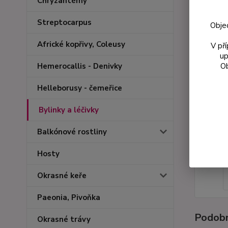
Chryzantémy
Streptocarpus
Obje
Africké kopřivy, Coleusy
V př
up
Ob
Hemerocallis - Denivky
Helleborusy - čemeřice
Bylinky a léčivky
Balkónové rostliny
Hosty
Okrasné keře
Paeonia, Pivoňka
Podobn
Okrasné trávy