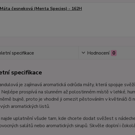
Máta česneková (Menta Species) - 162H
etní specifikace
Hodnocení
0
tní specifikace
ndulová je zajímavá aromatická odrůda máty, která spojuje svěží
. Nejlépe prospívá na slunném až polostinném místě v lehké, hum
ěrně bujně, proto je vhodné ji omezit pěstováním v květináči či 
vých aromatických listů.
 najde uplatnění všude tam, kde chcete dodat svěžest s nádeche
ovocných salátů nebo aromatických sirupů. Skvěle doplní i čokol