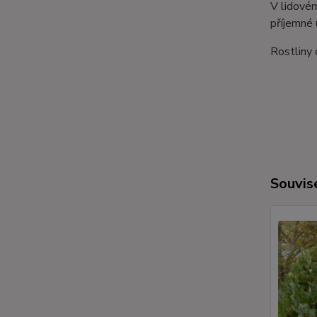
V lidovém
příjemné 
Rostliny 
Souvise