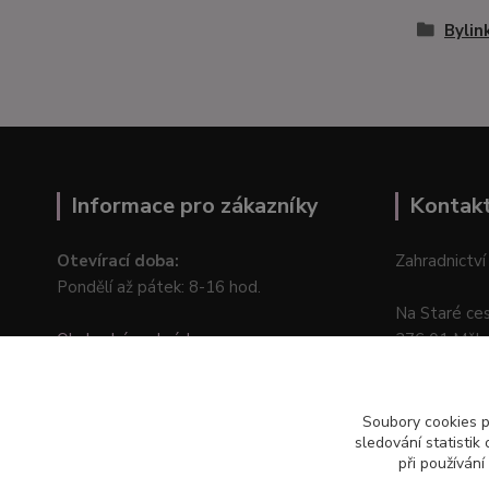
Bylin
Informace pro zákazníky
Kontak
Otevírací doba:
Zahradnictví
Pondělí až pátek: 8-16 hod.
Na Staré ce
Obchodní podmínky
276 01 Měln
Online odstoupení od kupní smlouvy
Soubory cookies 
sledování statisti
při používání