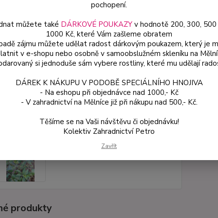
pochopení.
dnat můžete také
DÁRKOVÉ POUKAZY
v hodnotě 200, 300, 500
Dos
1000 Kč, které Vám zašleme obratem
Var
ípadě zájmu můžete udělat radost dárkovým poukazem, který je 
latnit v e-shopu nebo osobně v samoobslužném skleníku na Mělní
darovaný si jednoduše sám vybere rostliny, které mu udělají rado
54
DÁREK K NÁKUPU V PODOBĚ SPECIÁLNÍHO HNOJIVA
48 
- Na eshopu při objednávce nad 1000,- Kč
- V zahradnictví na Mělníce již při nákupu nad 500,- Kč.
Číslo p
Těšíme se na Vaši návštěvu či objednávku!
Kolektiv Zahradnictví Petro
Zavřít
é produkty