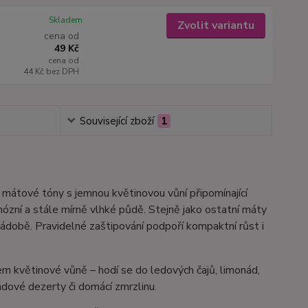
Skladem
Zvolit variantu
cena od
49 Kč
cena od
44 Kč
bez DPH
Související zboží
1
 mátové tóny s jemnou květinovou vůní připomínající
ózní a stále mírně vlhké půdě. Stejně jako ostatní máty
nádobě. Pravidelné zaštipování podpoří kompaktní růst i
m květinové vůně – hodí se do ledových čajů, limonád,
ádové dezerty či domácí zmrzlinu.