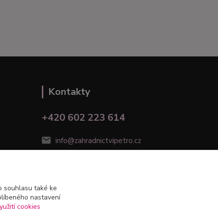
Kontakty
+420 602 223 614
info@zahradnictvipetro.cz
 souhlasu také ke
blíbeného nastavení
yužití cookies