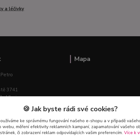
ky a léčivky
t
Mapa
 Petro
stě 3741
ík–Mlazice
🍪 Jak byste rádi své cookies?
používáme ke správnému fungování našeho e-shopu a v případě vašeho
k o webu, měření efektivity reklamních kampaní, zapamatování vašeho o
 stránek, či zobrazení reklam odpovídajících vašim preferencím.
Více k v