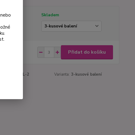
 nebo
tupnost
Skladem
ianta
možné
ku.
st.
 Kč
Přidat do košíku
Kč
bez DPH
roduktu:
162L-2
Varianta:
3-kusové balení