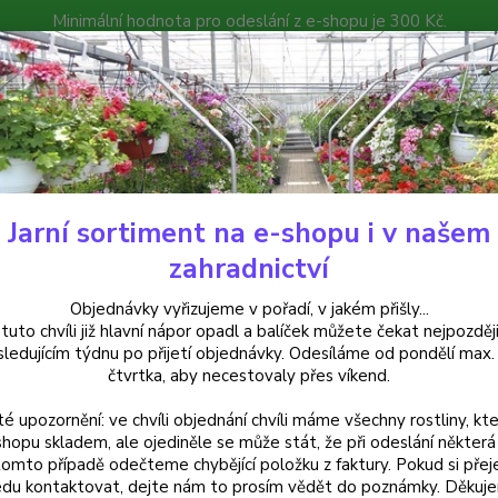
Minimální hodnota pro odeslání z e-shopu je 300 Kč.
íček můžete čekat nejpozději v následujícím týdnu po přijetí objedná
atalog
Poradna
Kontakty
Nevíte
Hledat
+420
Jarní sortiment na e-shopu i v našem
ylinky a léčivky
Máta levandulová - cena za kus v 3-kusovém balení
zahradnictví
 levandulová - cena za kus v 3
Objednávky vyřizujeme v pořadí, v jakém přišly...
 tuto chvíli již hlavní nápor opadl a balíček můžete čekat nejpozději
sledujícím týdnu po přijetí objednávky. Odesíláme od pondělí max.
čtvrtka, aby necestovaly přes víkend.
Máta l
té upozornění: ve chvíli objednání chvíli máme všechny rostliny, kte
s jemn
shopu skladem, ale ojediněle se může stát, že při odeslání některá 
a jídel
tomto případě odečteme chybějící položku z faktury. Pokud si přej
pěstuje
du kontaktovat, dejte nám to prosím vědět do poznámky. Děkuj