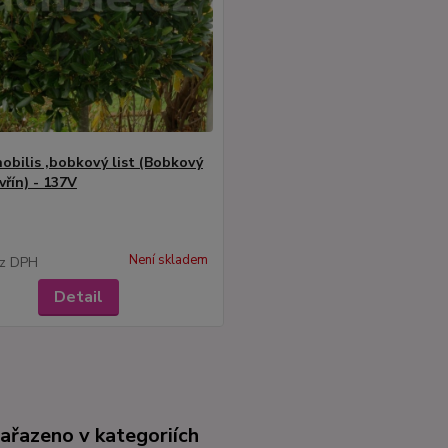
nobilis ,bobkový list (Bobkový
avřín) - 137V
Není skladem
z DPH
Detail
zařazeno v kategoriích