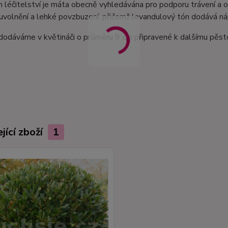
 léčitelství je máta obecně vyhledávána pro podporu trávení a os
uvolnění a lehké povzbuzení, přičemž levandulový tón dodává nápo
dodáváme v květináči o průměru 9 cm připravené k dalšímu pěsto
jící zboží
1