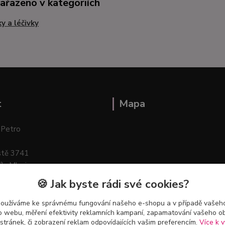
zařazeno v kategoriích
ky a léčivky
t
Mapa
 Petro
stě 3741
ík–Mlazice
🍪 Jak byste rádi své cookies?
používáme ke správnému fungování našeho e-shopu a v případě vašeho
k o webu, měření efektivity reklamních kampaní, zapamatování vašeho o
 stránek, či zobrazení reklam odpovídajících vašim preferencím.
Více k v