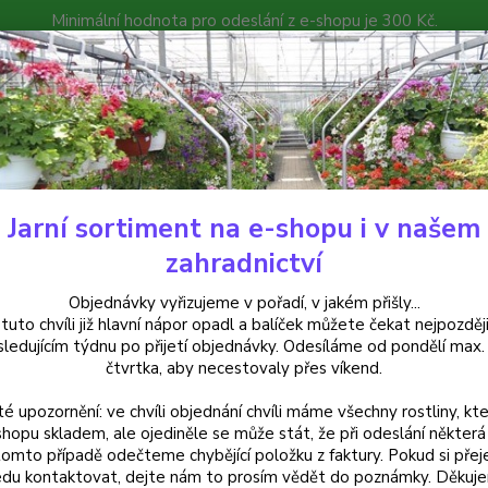
Minimální hodnota pro odeslání z e-shopu je 300 Kč.
íček můžete čekat nejpozději v následujícím týdnu po přijetí objedná
atalog
Poradna
Kontakty
Nevíte
Hledat
+420
Jarní sortiment na e-shopu i v našem
ylinky a léčivky
Máta Korejská (Agastache Rugosa) - 1 ks
zahradnictví
 Korejská (Agastache Rugosa) -
Objednávky vyřizujeme v pořadí, v jakém přišly...
 tuto chvíli již hlavní nápor opadl a balíček můžete čekat nejpozději
sledujícím týdnu po přijetí objednávky. Odesíláme od pondělí max.
čtvrtka, aby necestovaly přes víkend.
Máta k
té upozornění: ve chvíli objednání chvíli máme všechny rostliny, kte
mentol
shopu skladem, ale ojediněle se může stát, že při odeslání některá 
osvěžuj
tomto případě odečteme chybějící položku z faktury. Pokud si přej
pěstov
du kontaktovat, dejte nám to prosím vědět do poznámky. Děkuj