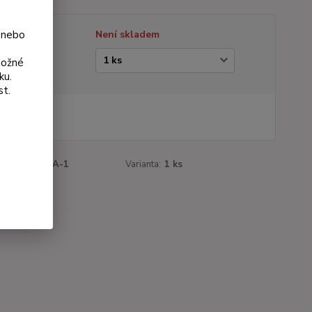
 nebo
tupnost
Není skladem
ianta
možné
ku.
st.
 Kč
Kč
bez DPH
roduktu:
162A-1
Varianta:
1 ks