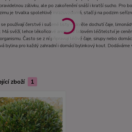
pravidelnou zálivku, ale po zakořenění snáší i kratší sucho. Pro
 zimu je trvalka spolehlivě mrazuvzdorná, stačí ji na podzim seří
 se používají čerstvé i sušené listy – skvěle dochutí čaje, limon
y. Má svěží, lehce lékořicové aroma. V lidovém léčitelství je ceně
 organismu. Často se z ní připravují léčivé čaje, sirupy nebo domácí
vá bylina pro každý zahradní i domácí bylinkový kout. Dodáváme
jící zboží
1