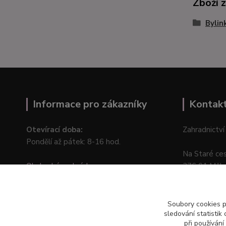
Zboží 
Bylin
Informace pro zákazníky
Kontak
Otevírací doba:
Zahradnictví
Pondělí až pátek: 8-16 hod.
Na Staré ce
Obchodní podmínky
276 01 Měln
Online odstoupení od kupní smlouvy
Soubory cookies 
sledování statisti
při používání