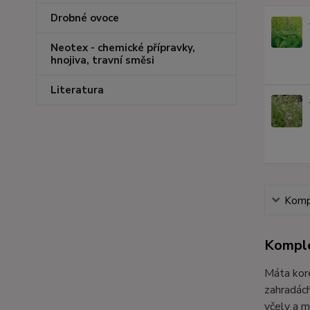
Drobné ovoce
Neotex - chemické přípravky,
hnojiva, travní směsi
Literatura
Kompl
Komple
Máta kore
zahradách
včely a m