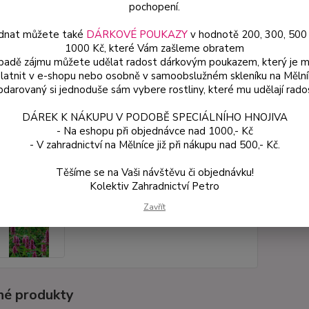
pochopení.
dnat můžete také
DÁRKOVÉ POUKAZY
v hodnotě 200, 300, 500
Dos
1000 Kč, které Vám zašleme obratem
Var
ípadě zájmu můžete udělat radost dárkovým poukazem, který je 
latnit v e-shopu nebo osobně v samoobslužném skleníku na Mělní
darovaný si jednoduše sám vybere rostliny, které mu udělají rado
59
DÁREK K NÁKUPU V PODOBĚ SPECIÁLNÍHO HNOJIVA
53 
- Na eshopu při objednávce nad 1000,- Kč
- V zahradnictví na Mělníce již při nákupu nad 500,- Kč.
Číslo p
Těšíme se na Vaši návštěvu či objednávku!
Kolektiv Zahradnictví Petro
Zavřít
é produkty