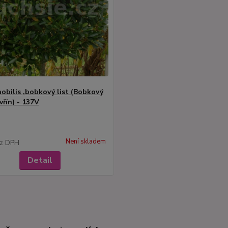
nobilis ,bobkový list (Bobkový
avřín) - 137V
Není skladem
z DPH
Detail