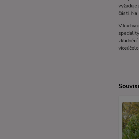
vyžaduje 
části. Na
V kuchyni
specialit
zklidnění
víceúčelo
Souvise