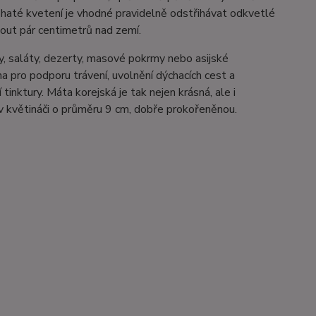
 bohaté kvetení je vhodné pravidelně odstřihávat odkvetlé
znout pár centimetrů nad zemí.
ády, saláty, dezerty, masové pokrmy nebo asijské
na pro podporu trávení, uvolnění dýchacích cest a
 tinktury. Máta korejská je tak nejen krásná, ale i
 v květináči o průměru 9 cm, dobře prokořeněnou.