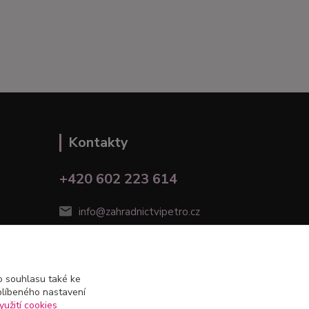
Kontakty
+420 602 223 614
info@zahradnictvipetro.cz
 souhlasu také ke
blíbeného nastavení
yužití cookies