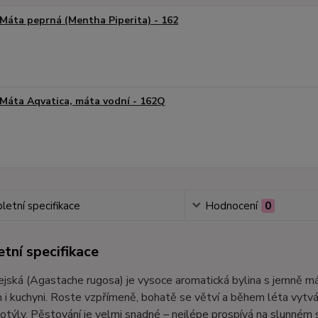
Máta peprná (Mentha Piperita) - 162
Máta Aqvatica, máta vodní - 162Q
etní specifikace
Hodnocení
0
tní specifikace
jská (Agastache rugosa) je vysoce aromatická bylina s jemně mát
 i kuchyni. Roste vzpřímeně, bohatě se větví a během léta vytváří
otýly. Pěstování je velmi snadné – nejlépe prospívá na slunném 