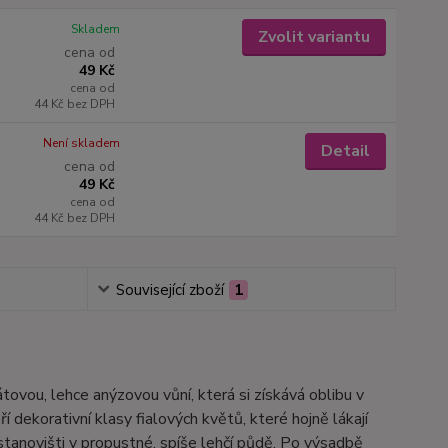
Skladem
Zvolit variantu
cena od
49 Kč
cena od
44 Kč
bez DPH
Není skladem
Detail
cena od
49 Kč
cena od
44 Kč
bez DPH
Související zboží
1
ovou, lehce anýzovou vůní, která si získává oblibu v
 dekorativní klasy fialových květů, které hojně lákají
stanovišti v propustné, spíše lehčí půdě. Po výsadbě