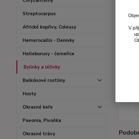
Chryzantémy
Streptocarpus
Obje
Africké kopřivy, Coleusy
V př
up
Ob
Hemerocallis - Denivky
Helleborusy - čemeřice
Bylinky a léčivky
Balkónové rostliny
Hosty
Okrasné keře
Paeonia, Pivoňka
Podobn
Okrasné trávy