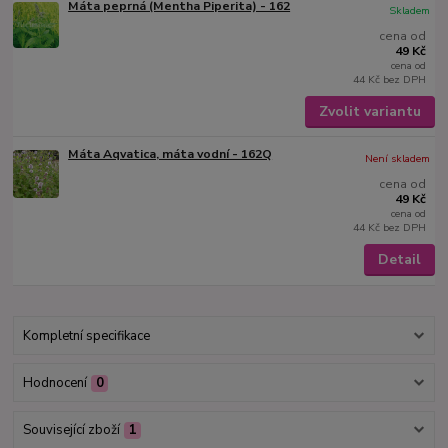
Máta peprná (Mentha Piperita) - 162
Skladem
cena od
49 Kč
cena od
44 Kč
bez DPH
Zvolit variantu
Máta Aqvatica, máta vodní - 162Q
Není skladem
cena od
49 Kč
cena od
44 Kč
bez DPH
Detail
Kompletní specifikace
Hodnocení
0
Související zboží
1