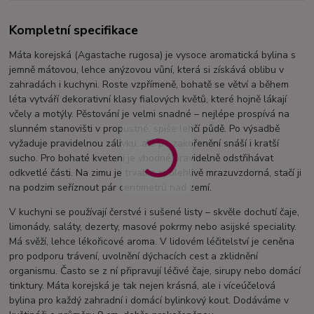
Kompletní specifikace
Máta korejská (Agastache rugosa) je vysoce aromatická bylina s
jemně mátovou, lehce anýzovou vůní, která si získává oblibu v
zahradách i kuchyni. Roste vzpřímeně, bohatě se větví a během
léta vytváří dekorativní klasy fialových květů, které hojně lákají
včely a motýly. Pěstování je velmi snadné – nejlépe prospívá na
slunném stanovišti v propustné, spíše lehčí půdě. Po výsadbě
vyžaduje pravidelnou zálivku, ale po zakořenění snáší i kratší
sucho. Pro bohaté kvetení je vhodné pravidelně odstřihávat
odkvetlé části. Na zimu je trvalka spolehlivě mrazuvzdorná, stačí ji
na podzim seříznout pár centimetrů nad zemí.
V kuchyni se používají čerstvé i sušené listy – skvěle dochutí čaje,
limonády, saláty, dezerty, masové pokrmy nebo asijské speciality.
Má svěží, lehce lékořicové aroma. V lidovém léčitelství je ceněna
pro podporu trávení, uvolnění dýchacích cest a zklidnění
organismu. Často se z ní připravují léčivé čaje, sirupy nebo domácí
tinktury. Máta korejská je tak nejen krásná, ale i víceúčelová
bylina pro každý zahradní i domácí bylinkový kout. Dodáváme v