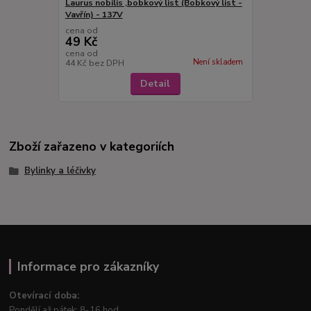
Laurus nobilis ,bobkový list (Bobkový list -
Vavřín) - 137V
cena od
49 Kč
cena od
Není skladem
44 Kč
bez DPH
Detail
Zboží zařazeno v kategoriích
Bylinky a léčivky
Informace pro zákazníky
Otevírací doba:
Pondělí až pátek: 8-16 hod.