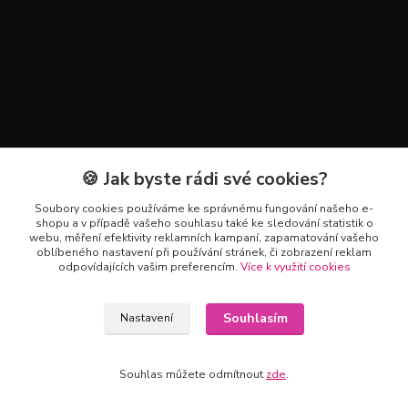
🍪 Jak byste rádi své cookies?
Kontakty
Soubory cookies používáme ke správnému fungování našeho e-
+420 602 223 614
shopu a v případě vašeho souhlasu také ke sledování statistik o
webu, měření efektivity reklamních kampaní, zapamatování vašeho
oblíbeného nastavení při používání stránek, či zobrazení reklam
info@zahradnictvipetro.cz
odpovídajících vašim preferencím.
Více k využití cookies
Souhlasím
Nastavení
Souhlas můžete odmítnout
zde
.
Vytvořeno na
Eshop-rychle.cz