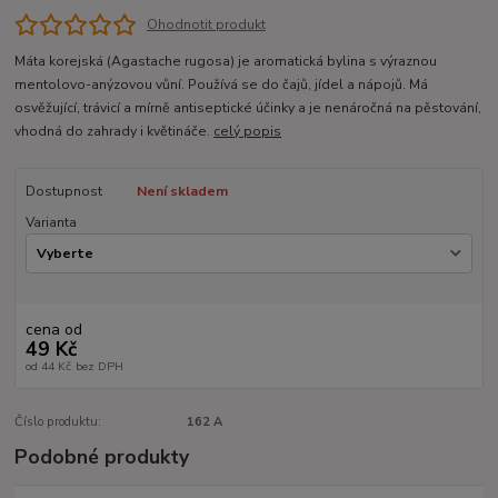
Ohodnotit produkt
Máta korejská (Agastache rugosa) je aromatická bylina s výraznou
mentolovo-anýzovou vůní. Používá se do čajů, jídel a nápojů. Má
osvěžující, trávicí a mírně antiseptické účinky a je nenáročná na pěstování,
vhodná do zahrady i květináče.
celý popis
Dostupnost
Není skladem
Varianta
cena od
49 Kč
od
44 Kč
bez DPH
Číslo produktu:
162 A
Podobné produkty