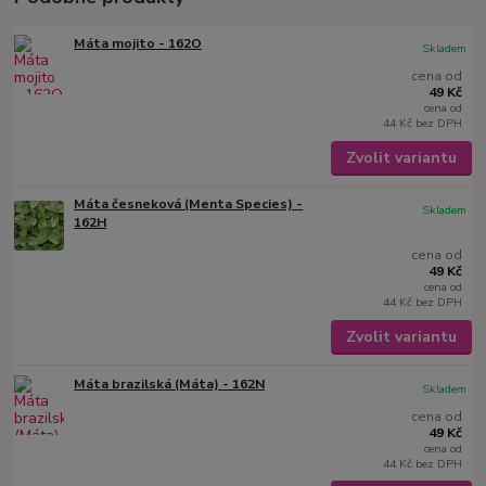
Máta mojito - 162O
Skladem
cena od
49 Kč
cena od
44 Kč
bez DPH
Zvolit variantu
Máta česneková (Menta Species) -
Skladem
162H
cena od
49 Kč
cena od
44 Kč
bez DPH
Zvolit variantu
Máta brazilská (Máta) - 162N
Skladem
cena od
49 Kč
cena od
44 Kč
bez DPH