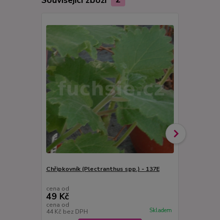
Chřipkovník (Plectranthus spp.) - 137E
Citronový r
amboinicus)
cena od
cena od
49 Kč
49 Kč
cena od
cena od
Skladem
44 Kč
bez DPH
44 Kč
bez D