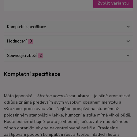
Zvolit variantu
Kompletní specifikace
Hodnocení
0
Související zboží
2
Kompletní specifikace
Máta japonská –
Mentha arvensis
var.
abura
– je silně aromatická
odrůda známá především svým vysokým obsahem mentolu a
výraznou, pronikavou vůní. Nejlépe prospívá na slunném až
polostinném stanovišti v lehké, humózní a stále mírně vlhké půdě.
Roste poměrně bujně, proto je vhodné ji pěstovat v nádobě nebo
záhon ohraničit, aby se nekontrolovaně nešířila. Pravidelné
zaštipování podpoří kompaktní růst a tvorbu mladých listů s