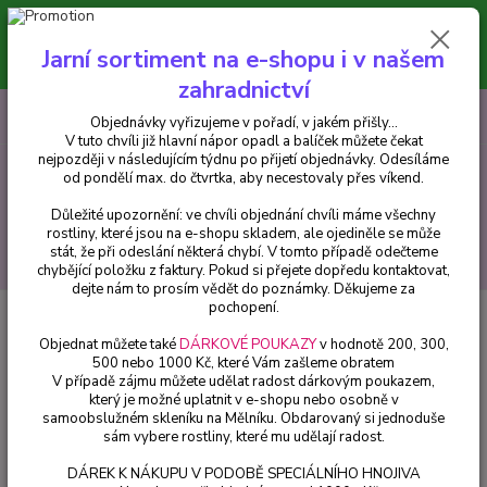
Minimální hodnota pro odeslání z e-shopu je 300 Kč.
V tuto chvíli již hlavní nápor objednávek opadl a balíček můžete čekat
Jarní sortiment na e-shopu i v našem
nejpozději v následujícím týdnu po přijetí objednávky. Objednávky
vyřizujeme v pořadí, v jakém přišly...
zahradnictví
0
ks
CZK
+420 602 223 614
Objednávky vyřizujeme v pořadí, v jakém přišly...
za
0 Kč
V tuto chvíli již hlavní nápor opadl a balíček můžete čekat
nejpozději v následujícím týdnu po přijetí objednávky. Odesíláme
od pondělí max. do čtvrtka, aby necestovaly přes víkend.
Menu
Důležité upozornění: ve chvíli objednání chvíli máme všechny
rostliny, které jsou na e-shopu skladem, ale ojediněle se může
stát, že při odeslání některá chybí. V tomto případě odečteme
Hledat
chybějící položku z faktury. Pokud si přejete dopředu kontaktovat,
dejte nám to prosím vědět do poznámky. Děkujeme za
pochopení.
Úvod
Bylinky a léčivky
Máta japonská- abura - 1 ks
Objednat můžete také
DÁRKOVÉ POUKAZY
v hodnotě 200, 300,
Máta japonská- abura - 1 ks
500 nebo 1000 Kč, které Vám zašleme obratem
V případě zájmu můžete udělat radost dárkovým poukazem,
který je možné uplatnit v e-shopu nebo osobně v
samoobslužném skleníku na Mělníku. Obdarovaný si jednoduše
sám vybere rostliny, které mu udělají radost.
DÁREK K NÁKUPU V PODOBĚ SPECIÁLNÍHO HNOJIVA