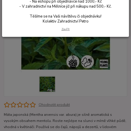
- Na eshopu při objednávce nad 1000,- Kč
- V zahradnictví na Mělníce již při nákupu nad 500,- Kč.
Těšíme se na Vaši návštěvu či objednávku!
Kolektiv Zahradnictví Petro
Zavřít
Ohodnotit produkt
Máta japonská (Mentha arvensis var. abura) je silně aromatická s
vysokým obsahem mentolu. Roste nejlépe na slunci v mírně vlhké půdě,
vhodná v květináči. Používá se do čajů, nápojů a dezertů, v lidovém