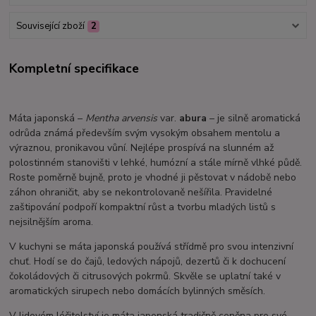
Související zboží
2
Kompletní specifikace
Máta japonská –
Mentha arvensis
var.
abura
– je silně aromatická
odrůda známá především svým vysokým obsahem mentolu a
výraznou, pronikavou vůní. Nejlépe prospívá na slunném až
polostinném stanovišti v lehké, humózní a stále mírně vlhké půdě.
Roste poměrně bujně, proto je vhodné ji pěstovat v nádobě nebo
záhon ohraničit, aby se nekontrolovaně nešířila. Pravidelné
zaštipování podpoří kompaktní růst a tvorbu mladých listů s
nejsilnějším aroma.
V kuchyni se máta japonská používá střídmě pro svou intenzivní
chuť. Hodí se do čajů, ledových nápojů, dezertů či k dochucení
čokoládových či citrusových pokrmů. Skvěle se uplatní také v
aromatických sirupech nebo domácích bylinných směsích.
V lidovém léčitelství je máta japonská tradičně ceněna pro své