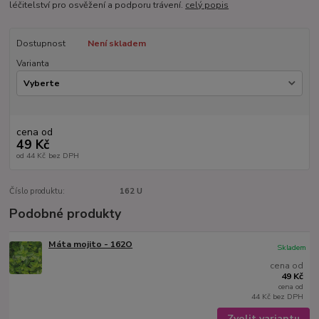
léčitelství pro osvěžení a podporu trávení.
celý popis
Dostupnost
Není skladem
Varianta
cena od
49 Kč
od
44 Kč
bez DPH
Číslo produktu:
162 U
Podobné produkty
Máta mojito - 162O
Skladem
cena od
49 Kč
cena od
44 Kč
bez DPH
Zvolit variantu