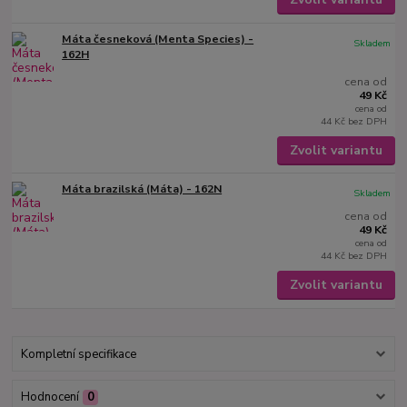
Máta česneková (Menta Species) -
Skladem
162H
cena od
49 Kč
cena od
44 Kč
bez DPH
Zvolit variantu
Máta brazilská (Máta) - 162N
Skladem
cena od
49 Kč
cena od
44 Kč
bez DPH
Zvolit variantu
Kompletní specifikace
Hodnocení
0