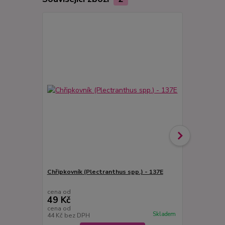
Chřipkovník (Plectranthus spp.) - 137E
Citronový r
amboinicus)
cena od
cena od
49 Kč
49 Kč
cena od
cena od
Skladem
44 Kč
bez DPH
44 Kč
bez D