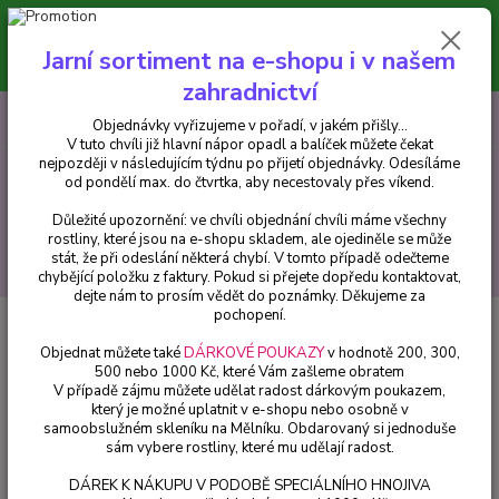
Minimální hodnota pro odeslání z e-shopu je 300 Kč.
V tuto chvíli již hlavní nápor objednávek opadl a balíček můžete čekat
Jarní sortiment na e-shopu i v našem
nejpozději v následujícím týdnu po přijetí objednávky. Objednávky
vyřizujeme v pořadí, v jakém přišly...
zahradnictví
0
ks
CZK
+420 602 223 614
Objednávky vyřizujeme v pořadí, v jakém přišly...
za
0 Kč
V tuto chvíli již hlavní nápor opadl a balíček můžete čekat
nejpozději v následujícím týdnu po přijetí objednávky. Odesíláme
od pondělí max. do čtvrtka, aby necestovaly přes víkend.
Menu
Důležité upozornění: ve chvíli objednání chvíli máme všechny
rostliny, které jsou na e-shopu skladem, ale ojediněle se může
stát, že při odeslání některá chybí. V tomto případě odečteme
Hledat
chybějící položku z faktury. Pokud si přejete dopředu kontaktovat,
dejte nám to prosím vědět do poznámky. Děkujeme za
pochopení.
Úvod
Bylinky a léčivky
Máta japonská - abura - 162U
Objednat můžete také
DÁRKOVÉ POUKAZY
v hodnotě 200, 300,
Máta japonská - abura - 162U
500 nebo 1000 Kč, které Vám zašleme obratem
V případě zájmu můžete udělat radost dárkovým poukazem,
který je možné uplatnit v e-shopu nebo osobně v
samoobslužném skleníku na Mělníku. Obdarovaný si jednoduše
sám vybere rostliny, které mu udělají radost.
DÁREK K NÁKUPU V PODOBĚ SPECIÁLNÍHO HNOJIVA