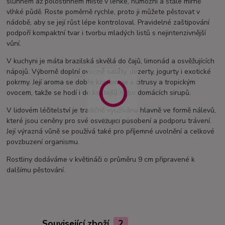
slunném až polostinném místě v lehké, humózní a stále mírně
vlhké půdě. Roste poměrně rychle, proto ji můžete pěstovat v
nádobě, aby se její růst lépe kontroloval. Pravidelné zaštipování
podpoří kompaktní tvar i tvorbu mladých listů s nejintenzivnější
vůní.
V kuchyni je máta brazilská skvělá do čajů, limonád a osvěžujících
nápojů. Výborně doplní ovocné saláty, dezerty, jogurty i exotické
pokrmy. Její aroma se dobře kombinuje s citrusy a tropickým
ovocem, takže se hodí i do koktejlů nebo domácích sirupů.
V lidovém léčitelství je tradičně využívána hlavně ve formě nálevů,
které jsou ceněny pro své osvěžující působení a podporu trávení.
Její výrazná vůně se používá také pro příjemné uvolnění a celkové
povzbuzení organismu.
Rostliny dodáváme v květináči o průměru 9 cm připravené k
dalšímu pěstování.
Související zboží
2