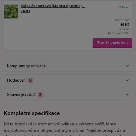
Máta česneková (Menta Species) -
Skladem
162H
cena od
49 Kč
cena od
44 Kč
bez DPH
Zvolit variantu
Kompletní specifikace
Hodnocení
0
Související zboží
2
Kompletní specifikace
Máta brazilská je aromatická bylinka s výrazně svěží, lehce
mentolovou vůní a plným, bohatým aroma. Nejlépe prospívá na