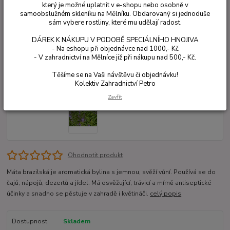
který je možné uplatnit v e-shopu nebo osobně v
samoobslužném skleníku na Mělníku. Obdarovaný si jednoduše
sám vybere rostliny, které mu udělají radost.
DÁREK K NÁKUPU V PODOBĚ SPECIÁLNÍHO HNOJIVA
- Na eshopu při objednávce nad 1000,- Kč
- V zahradnictví na Mělníce již při nákupu nad 500,- Kč.
Těšíme se na Vaši návštěvu či objednávku!
Kolektiv Zahradnictví Petro
Zavřít
Ohodnotit produkt
Máta brazilská je aromatická bylina s jemnou, svěží vůní. Používá se do
čajů, nápojů, dezertů a jídel. Má osvěžující, trávicí a mírně antiseptické
účinky a snadno se pěstuje v zahradě i květináči.
celý popis
Dostupnost
Skladem