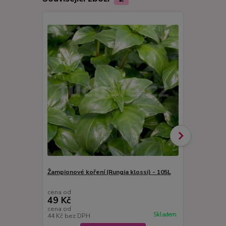
Žampionové koření (Rungia klossi) - 105L
Ženšen kore
106CH
cena od
cena od
49 Kč
49 Kč
cena od
cena od
Skladem
44 Kč
bez DPH
44 Kč
bez D