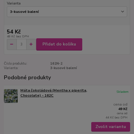
Varianta
54 Kč
48 Kč
bez DPH
Přidat do košíku
Číslo produktu:
162N-2
Varianta:
3-kusové balení
Podobné produkty
Máta čokoládová (Mentha x piperita,
Skladem
Chocolate) - 162C
cena od
49 Kč
cena od
44 Kč
bez DPH
Zvolit variantu