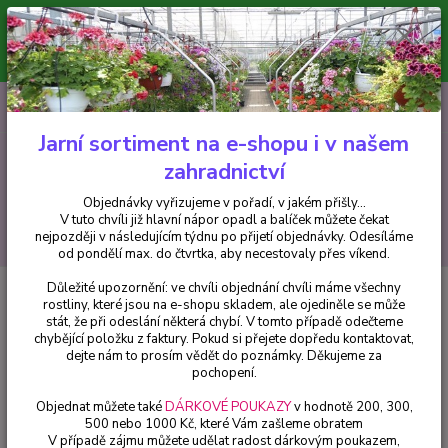
Minimální hodnota pro odeslání z e-shopu je 300 Kč.
V tuto chvíli již hlavní nápor objednávek opadl a balíček můžete čekat
nejpozději v následujícím týdnu po přijetí objednávky. Objednávky
vyřizujeme v pořadí, v jakém přišly...
0
ks
CZK
+420 602 223 614
za
0 Kč
Jarní sortiment na e-shopu i v našem
zahradnictví
Menu
Objednávky vyřizujeme v pořadí, v jakém přišly...
V tuto chvíli již hlavní nápor opadl a balíček můžete čekat
Hledat
nejpozději v následujícím týdnu po přijetí objednávky. Odesíláme
od pondělí max. do čtvrtka, aby necestovaly přes víkend.
Důležité upozornění: ve chvíli objednání chvíli máme všechny
Úvod
Bylinky a léčivky
Máta brazilská (Máta) - cena za kus v 3-
rostliny, které jsou na e-shopu skladem, ale ojediněle se může
kusovém balení
stát, že při odeslání některá chybí. V tomto případě odečteme
chybějící položku z faktury. Pokud si přejete dopředu kontaktovat,
Máta brazilská (Máta) - cena za
dejte nám to prosím vědět do poznámky. Děkujeme za
kus v 3-kusovém balení
pochopení.
Objednat můžete také
DÁRKOVÉ POUKAZY
v hodnotě 200, 300,
500 nebo 1000 Kč, které Vám zašleme obratem
V případě zájmu můžete udělat radost dárkovým poukazem,